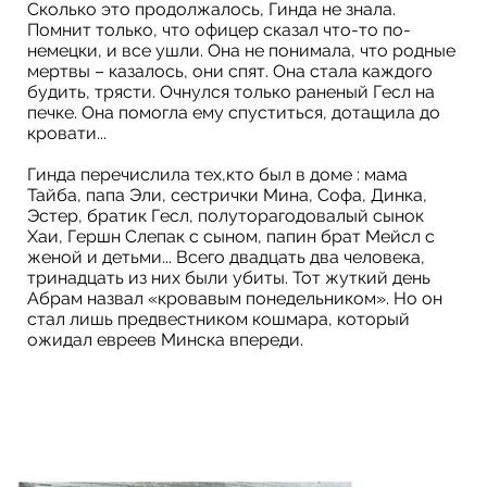
Сколько это продолжалось, Гинда не знала.
Помнит только, что офицер сказал что-то по-
немецки, и все ушли. Она не понимала, что родные
мертвы – казалось, они спят. Она стала каждого
будить, трясти. Очнулся только раненый Гесл на
печке. Она помогла ему спуститься, дотащила до
кровати...
Гинда перечислила тех,кто был в доме : мама
Тайба, папа Эли, сестрички Мина, Софа, Динка,
Эстер, братик Гесл, полуторагодовалый сынок
Хаи, Гершн Слепак с сыном, папин брат Мейсл с
женой и детьми... Всего двадцать два человека,
тринадцать из них были убиты. Тот жуткий день
Абрам назвал «кровавым понедельником». Но он
стал лишь предвестником кошмара, который
ожидал евреев Минска впереди.