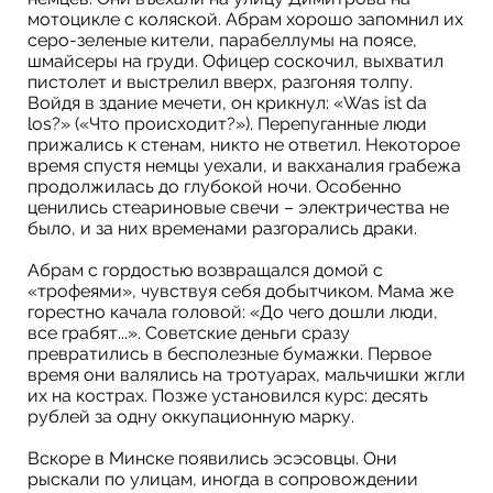
мотоцикле с коляской. Абрам хорошо запомнил их
серо-зеленые кители, парабеллумы на поясе,
шмайсеры на груди. Офицер соскочил, выхватил
пистолет и выстрелил вверх, разгоняя толпу.
Войдя в здание мечети, он крикнул: «Was ist da
los?» («Что происходит?»). Перепуганные люди
прижались к стенам, никто не ответил. Некоторое
время спустя немцы уехали, и вакханалия грабежа
продолжилась до глубокой ночи. Особенно
ценились стеариновые свечи – электричества не
было, и за них временами разгорались драки.
Абрам с гордостью возвращался домой с
«трофеями», чувствуя себя добытчиком. Мама же
горестно качала головой: «До чего дошли люди,
все грабят...». Советские деньги сразу
превратились в бесполезные бумажки. Первое
время они валялись на тротуарах, мальчишки жгли
их на кострах. Позже установился курс: десять
рублей за одну оккупационную марку.
Вскоре в Минске появились эсэсовцы. Они
рыскали по улицам, иногда в сопровождении