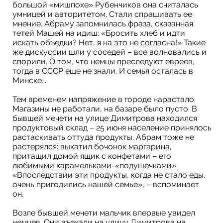
большой «мишпохе» Рубенчиков она считалась
умницей и авторитетом. Стали спрашивать ее
мнение. Абраму запомнилась фраза, сказанная
тетей Машей на идиш: «Бросить хлеб и идти
искать объедки? Нет, я на это не согласна!» Такие
же дискуссии шли у соседей – все волновались и
спорили. О том, что немцы преследуют евреев,
тогда в СССР еще не знали. И семья осталась в
Минске...
Тем временем напряжение в городе нарастало.
Магазины не работали, на базаре было пусто. В
бывшей мечети на улице Димитрова находился
продуктовый склад – 25 июня население принялось
растаскивать оттуда продукты. Абрам тоже не
растерялся: выкатил бочонок маргарина,
притащил домой ящик с конфетами – его
любимыми карамельками-«подушечками».
«Впоследствии эти продукты, когда не стало еды,
очень пригодились нашей семье», – вспоминает
он.
Возле бывшей мечети мальчик впервые увидел
немцев. Они въехали на улицу Димитрова на