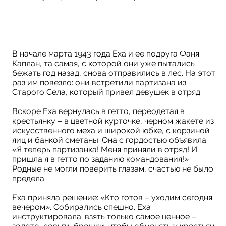
Коллаж 
В начале марта 1943 года Еха и ее подруга Фаня
Каплан, та самая, с которой они уже пытались
бежать год назад, снова отправились в лес. На этот
раз им повезло: они встретили партизана из
Старого Села, который привел девушек в отряд.
Вскоре Еха вернулась в гетто, переодетая в
крестьянку – в цветной курточке, черном жакете из
искусственного меха и широкой юбке, с корзиной
яиц и банкой сметаны. Она с гордостью объявила:
«Я теперь партизанка! Меня приняли в отряд! И
пришла я в гетто по заданию командования!»
Родные не могли поверить глазам, счастью не было
предела.
Еха приняла решение: «Кто готов – уходим сегодня
вечером». Собирались спешно. Еха
инструктировала: взять только самое ценное –