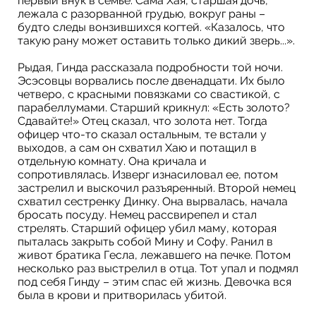
первый внук в семье. Сама Хая, старшая дочь,
лежала с разорванной грудью, вокруг раны –
будто следы вонзившихся когтей. «Казалось, что
такую рану может оставить только дикий зверь...».
Рыдая, Гинда рассказала подробности той ночи.
Эсэсовцы ворвались после двенадцати. Их было
четверо, с красными повязками со свастикой, с
парабеллумами. Старший крикнул: «Есть золото?
Сдавайте!» Отец сказал, что золота нет. Тогда
офицер что-то сказал остальным, те встали у
выходов, а сам он схватил Хаю и потащил в
отдельную комнату. Она кричала и
сопротивлялась. Изверг изнасиловал ее, потом
застрелил и выскочил разъяренный. Второй немец
схватил сестренку Динку. Она вырвалась, начала
бросать посуду. Немец рассвирепел и стал
стрелять. Старший офицер убил маму, которая
пыталась закрыть собой Мину и Софу. Ранил в
живот братика Гесла, лежавшего на печке. Потом
несколько раз выстрелил в отца. Тот упал и подмял
под себя Гинду – этим спас ей жизнь. Девочка вся
была в крови и притворилась убитой.