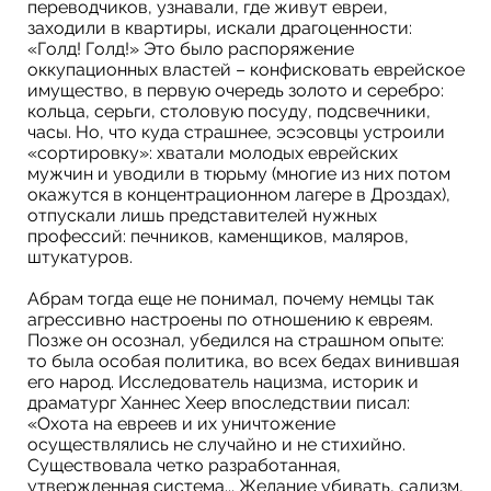
переводчиков, узнавали, где живут евреи,
заходили в квартиры, искали драгоценности:
«Голд! Голд!» Это было распоряжение
оккупационных властей – конфисковать еврейское
имущество, в первую очередь золото и серебро:
кольца, серьги, столовую посуду, подсвечники,
часы. Но, что куда страшнее, эсэсовцы устроили
«сортировку»: хватали молодых еврейских
мужчин и уводили в тюрьму (многие из них потом
окажутся в концентрационном лагере в Дроздах),
отпускали лишь представителей нужных
профессий: печников, каменщиков, маляров,
штукатуров.
Абрам тогда еще не понимал, почему немцы так
агрессивно настроены по отношению к евреям.
Позже он осознал, убедился на страшном опыте:
то была особая политика, во всех бедах винившая
его народ. Исследователь нацизма, историк и
драматург Ханнес Хеер впоследствии писал:
«Охота на евреев и их уничтожение
осуществлялись не случайно и не стихийно.
Существовала четко разработанная,
утвержденная система... Желание убивать, садизм,