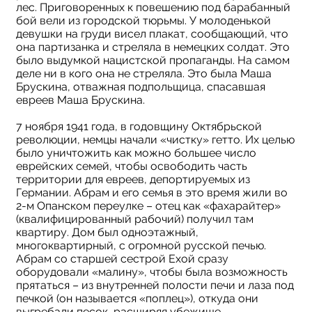
лес. Приговоренных к повешению под барабанный
бой вели из городской тюрьмы. У молоденькой
девушки на груди висел плакат, сообщающий, что
она партизанка и стреляла в немецких солдат. Это
было выдумкой нацистской пропаганды. На самом
деле ни в кого она не стреляла. Это была Маша
Брускина, отважная подпольщица, спасавшая
евреев Маша Брускина.
7 ноября 1941 года, в годовщину Октябрьской
революции, немцы начали «чистку» гетто. Их целью
было уничтожить как можно большее число
еврейских семей, чтобы освободить часть
территории для евреев, депортируемых из
Германии. Абрам и его семья в это время жили во
2-м Опанском переулке – отец как «фахарайтер»
(квалифицированный рабочий) получил там
квартиру. Дом был одноэтажный,
многоквартирный, с огромной русской печью.
Абрам со старшей сестрой Ехой сразу
оборудовали «малину», чтобы была возможность
прятаться – из внутренней полости печи и лаза под
печкой (он называется «поплец»), откуда они
выгребали песок, расширяя убежище.