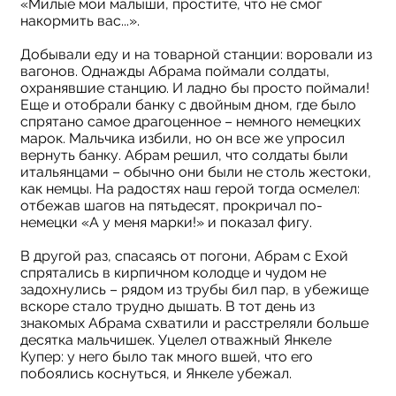
«Милые мои малыши, простите, что не смог
накормить вас...».
Добывали еду и на товарной станции: воровали из
вагонов. Однажды Абрама поймали солдаты,
охранявшие станцию. И ладно бы просто поймали!
Еще и отобрали банку с двойным дном, где было
спрятано самое драгоценное – немного немецких
марок. Мальчика избили, но он все же упросил
вернуть банку. Абрам решил, что солдаты были
итальянцами – обычно они были не столь жестоки,
как немцы. На радостях наш герой тогда осмелел:
отбежав шагов на пятьдесят, прокричал по-
немецки «А у меня марки!» и показал фигу.
В другой раз, спасаясь от погони, Абрам с Ехой
спрятались в кирпичном колодце и чудом не
задохнулись – рядом из трубы бил пар, в убежище
вскоре стало трудно дышать. В тот день из
знакомых Абрама схватили и расстреляли больше
десятка мальчишек. Уцелел отважный Янкеле
Купер: у него было так много вшей, что его
побоялись коснуться, и Янкеле убежал.