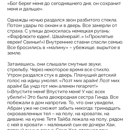
«Бог берег меня до сегодняшнего дня, он сохранит
меня и дальше».
Однажды ночью раздался звон разбитого стекла.
Потом удары по окнам и в дверь. Все замерли от
страха. С улицы доносилась немецкая ругань:
«Фарфлюхте юден!.. Швайнерай!..» («Проклятые
евреи! Свиньи!») Внутренние ставни спасли семью.
Все бросились в «малину» – убежище, вырытое в
земле.
Затаившись, они слышали смутные звуки,
стрельбу. Через некоторое время все стихло.
Утром раздался стук в дверь. Плачущий детский
голос на идиш умолял: «Лозт мих арайн! Лозт мих
арайн! Ба ундз гот мен алемен гегаргет!»
(«Впустите меня! Впустите меня! У нас всех
убили!») Это была двоюродная сестра Гинда. Все
побежали в дом напротив. То, что они увидели,
Абрам уже не сможет забыть никогда: тринадцать
окровавленных тел – на полу, на кроватях, на
диване, на кухне. Тетя Тайба лежала на полу, рядом
с ней в кровати – маленький сын ее дочери Хаи,