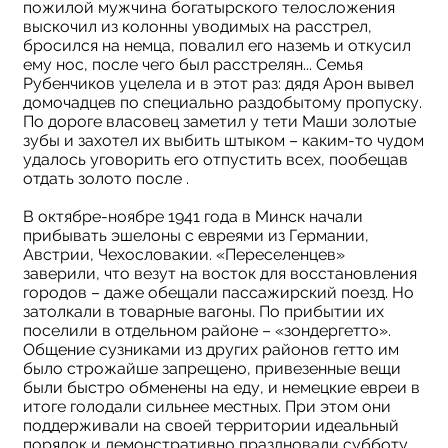
пожилой мужчина богатырского телосложения
выскочил из колонны уводимых на расстрел,
бросился на немца, повалил его наземь и откусил
ему нос, после чего был расстрелян... Семья
Рубенчиков уцелела и в этот раз: дядя Арон вывел
домочадцев по специально раздобытому пропуску.
По дороге власовец заметил у тети Маши золотые
зубы и захотел их выбить штыком – каким-то чудом
удалось уговорить его отпустить всех, пообещав
отдать золото после .
В октябре-ноябре 1941 года в Минск начали
прибывать эшелоны с евреями из Германии,
Австрии, Чехословакии. «Переселенцев»
заверили, что везут на восток для восстановления
городов – даже обещали пассажирский поезд. Но
затолкали в товарные вагоны. По прибытии их
поселили в отдельном районе – «зондергетто».
Общение сузниками из других районов гетто им
было строжайше запрещено, привезенные вещи
были быстро обменены на еду, и немецкие евреи в
итоге голодали сильнее местных. При этом они
поддерживали на своей территории идеальный
порядок и демонстративно праздновали субботу.