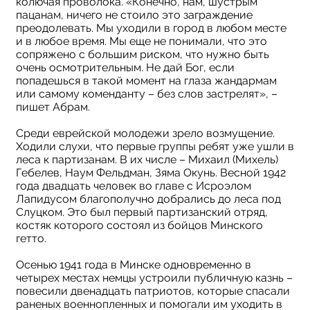
колючая проволока. «Конечно, нам, шустрым
пацанам, ничего не стоило это заграждение
преодолевать. Мы уходили в город в любом месте
и в любое время. Мы еще не понимали, что это
сопряжено с большим риском, что нужно быть
очень осмотрительным. Не дай Бог, если
попадешься в такой момент на глаза жандармам
или самому коменданту – без слов застрелят», –
пишет Абрам.
Среди еврейской молодежи зрело возмущение.
Ходили слухи, что первые группы ребят уже ушли в
леса к партизанам. В их числе – Михаил (Михель)
Гебелев, Наум Фельдман, Зяма Окунь. Весной 1942
года двадцать человек во главе с Исроэлом
Лапидусом благополучно добрались до леса под
Слуцком. Это был первый партизанский отряд,
костяк которого состоял из бойцов Минского
гетто.
Осенью 1941 года в Минске одновременно в
четырех местах немцы устроили публичную казнь –
повесили двенадцать патриотов, которые спасали
раненых военнопленных и помогали им уходить в