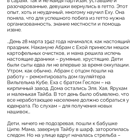
в сараях. Так и не найдя партизан, уставшие и
разочарованные, девушки вернулись в гетто. Этот
опыт, хоть и неудачный, многому научил Еху. Она
поняла, что для успешного побега из гетто нужна
организованность, знание местности и помощь
извне.
…День 28 марта 1942 года начинался, как настоящий
праздник. Накануне Абрам с Ехой принесли мешок
картофельных очистков, и мама решила испечь
настоящие драники – румяные, хрустящие. Дети
были сыты едва ли не впервые за время оккупации.
Утром, как обычно, Абрам с отцом пошли на
работу – ремонтировать дом гауляйтера
Вильгельма Кубе, Еха с братом Геслом – на
кирпичный завод. Дома остались Эля, Хая, Ярухам
и маленькая Тайба. В тот день было объявлено, что
все неработающее население должно собраться у
юденрата. По слухам – для получения новых
нашивок…
Дети, ничего не подозревая, пошли к бабушке
Ципе. Мама, завернув Тайбу в шарф, заторопилась
следом. Но на улице вдруг началась стрельба –