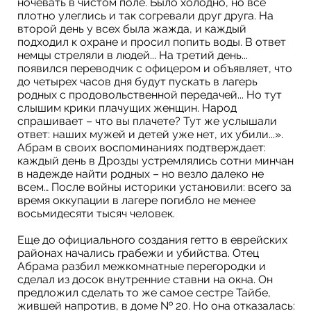
ночевать в чистом поле. Было холодно, но все
плотно улеглись и так согревали друг друга. На
второй день у всех была жажда, и каждый
подходил к охране и просил попить воды. В ответ
немцы стреляли в людей... На третий день...
появился переводчик с офицером и объявляет, что
до четырех часов дня будут пускать в лагерь
родных с продовольственной передачей... Но тут
слышим крики плачущих женщин. Народ
спрашивает – что вы плачете? Тут же услышали
ответ: наших мужей и детей уже нет, их убили...».
Абрам в своих воспоминаниях подтверждает:
каждый день в Дрозды устремлялись сотни минчан
в надежде найти родных – но везло далеко не
всем… После войны историки установили: всего за
время оккупации в лагере погибло не менее
восьмидесяти тысяч человек.
Еще до официального создания гетто в еврейских
районах начались грабежи и убийства. Отец
Абрама разбил межкомнатные перегородки и
сделал из досок внутренние ставни на окна. Он
предложил сделать то же самое сестре Тайбе,
жившей напротив, в доме № 20. Но она отказалась: