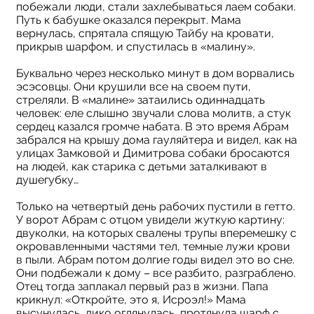
побежали люди, стали захлебываться лаем собаки.
Путь к бабушке оказался перекрыт. Мама
вернулась, спрятала спящую Тайбу на кровати,
прикрыв шарфом, и спустилась в «малину».
Буквально через несколько минут в дом ворвались
эсэсовцы. Они крушили все на своем пути,
стреляли. В «малине» затаились одиннадцать
человек: еле слышно звучали слова молитв, а стук
сердец казался громче набата. В это время Абрам
забрался на крышу дома гауляйтера и видел, как на
улицах Замковой и Димитрова собаки бросаются
на людей, как старика с детьми заталкивают в
душегубку…
Только на четвертый день рабочих пустили в гетто.
У ворот Абрам с отцом увидели жуткую картину:
двуколки, на которых свалены трупы вперемешку с
окровавленными частями тел, темные лужи крови
в пыли. Абрам потом долгие годы видел это во сне.
Они подбежали к дому – все разбито, разграблено.
Отец тогда заплакал первый раз в жизни. Папа
крикнул: «Откройте, это я, Исроэл!» Мама
высунулась, дико оглянулась, протянула шарф с