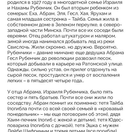
родился в 1927 году в многодетной семье Израиля
и Нахамы Рубенчик. Он был вторым ребенком из
семерых: Еха, Абрам, Эля, Гесл, Хая, Ярухам и
самая младшая сестренка – Тайба. Семья жила в
собственном доме в Зеленом переулке, в северо-
западной части Минска. Почти все их соседи были
евреями. Отец работал штукатуром и маляром,
зимой иногда нанимался добывать лед из реки
Свислочь. Жили скромно, но дружно. Вероятно,
Рубенчики – давние минчане: еще дедушка Абрама
Гесл Рубенчик до революции развозил песок,
который добывали в карьере на Ратомской улице.
Однажды, сильно устав, он прилег отдохнуть на
сырой песок, простудился и умер от воспаления
легких – в пятьдесят четыре года…
У отца Абрама, Израиля Рубенчика, было пять
сестер и пять братьев. Почти все они жили по
соседству. Абрам помнит их поименно: тетя Тайба
(погибла почти со всей своей семьей в «кровавый
понедельник» – мы еще поговорим об этом), дядя
Хаим-печник (погиб с женой и детьми), тетя Юдес-
повариха (погибла с дочкой), тетя Эшка с мужем
Лейбе Шифриным и тремя детьми (все погибли),