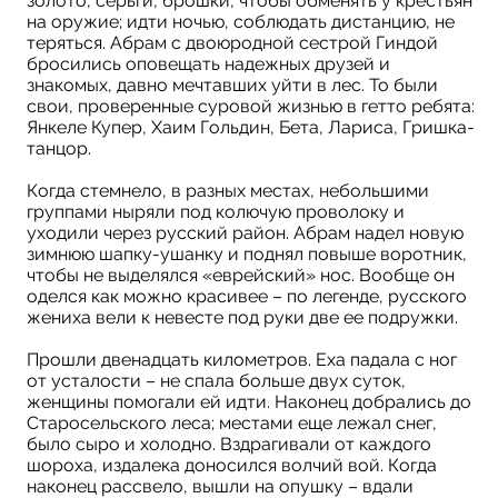
золото, серьги, брошки, чтобы обменять у крестьян
на оружие; идти ночью, соблюдать дистанцию, не
теряться. Абрам с двоюродной сестрой Гиндой
бросились оповещать надежных друзей и
знакомых, давно мечтавших уйти в лес. То были
свои, проверенные суровой жизнью в гетто ребята:
Янкеле Купер, Хаим Гольдин, Бета, Лариса, Гришка-
танцор.
Когда стемнело, в разных местах, небольшими
группами ныряли под колючую проволоку и
уходили через русский район. Абрам надел новую
зимнюю шапку-ушанку и поднял повыше воротник,
чтобы не выделялся «еврейский» нос. Вообще он
оделся как можно красивее – по легенде, русского
жениха вели к невесте под руки две ее подружки.
Прошли двенадцать километров. Еха падала с ног
от усталости – не спала больше двух суток,
женщины помогали ей идти. Наконец добрались до
Старосельского леса; местами еще лежал снег,
было сыро и холодно. Вздрагивали от каждого
шороха, издалека доносился волчий вой. Когда
наконец рассвело, вышли на опушку – вдали