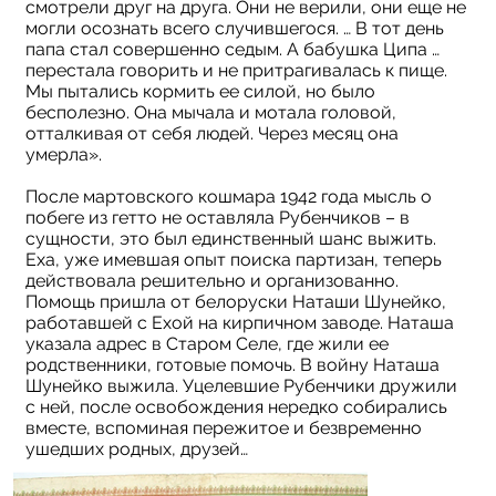
смотрели друг на друга. Они не верили, они еще не
могли осознать всего случившегося. … В тот день
папа стал совершенно седым. А бабушка Ципа …
перестала говорить и не притрагивалась к пище.
Мы пытались кормить ее силой, но было
бесполезно. Она мычала и мотала головой,
отталкивая от себя людей. Через месяц она
умерла».
После мартовского кошмара 1942 года мысль о
побеге из гетто не оставляла Рубенчиков – в
сущности, это был единственный шанс выжить.
Еха, уже имевшая опыт поиска партизан, теперь
действовала решительно и организованно.
Помощь пришла от белоруски Наташи Шунейко,
работавшей с Ехой на кирпичном заводе. Наташа
указала адрес в Старом Селе, где жили ее
родственники, готовые помочь. В войну Наташа
Шунейко выжила. Уцелевшие Рубенчики дружили
с ней, после освобождения нередко собирались
вместе, вспоминая пережитое и безвременно
ушедших родных, друзей…