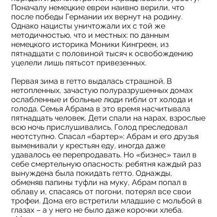
Поначалу немецкие евреи наивно верили, что
после победы Германии их вернут на родину.
Однако нацисты уничтожали их с той же
методичностью, что и местных: по данным
немецкого историка Моники Кингреен, из
пятнадцати с половиной тысяч к освобождению
уцелели лишь пятьсот привезенных.
Первая зима в гетто выдалась страшной. В
нетопленных, зачастую полуразрушенных домах
ослабленные и больные люди гибли от холода и
голода. Семья Абрама в это время насчитывала
пятнадцать человек. Дети спали на нарах, взрослые
всю ночь прислушивались. Голод преследовал
неотступно. Спасал «бартер»: Абрам и его друзья
выменивали у крестьян еду, иногда даже
удавалось ее перепродавать. Но «бизнес» таил в
себе смертельную опасность: ребятня каждый раз
вынуждена была покидать гетто. Однажды,
обменяв папины туфли на муку, Абрам попал в
облаву и, спасаясь от погони, потерял все свои
трофеи. Дома его встретили младшие с мольбой в
глазах – а у него не было даже корочки хлеба.