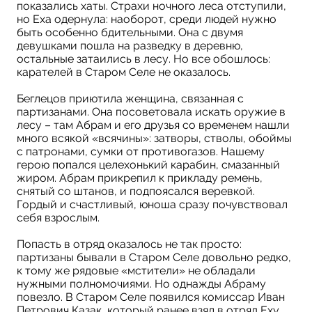
показались хаты. Страхи ночного леса отступили,
но Еха одернула: наоборот, среди людей нужно
быть особенно бдительными. Она с двумя
девушками пошла на разведку в деревню,
остальные затаились в лесу. Но все обошлось:
карателей в Старом Селе не оказалось.
Беглецов приютила женщина, связанная с
партизанами. Она посоветовала искать оружие в
лесу – там Абрам и его друзья со временем нашли
много всякой «всячины»: затворы, стволы, обоймы
с патронами, сумки от противогазов. Нашему
герою попался целехонький карабин, смазанный
жиром. Абрам прикрепил к прикладу ремень,
снятый со штанов, и подпоясался веревкой.
Гордый и счастливый, юноша сразу почувствовал
себя взрослым.
Попасть в отряд оказалось не так просто:
партизаны бывали в Старом Селе довольно редко,
к тому же рядовые «мстители» не обладали
нужными полномочиями. Но однажды Абраму
повезло. В Старом Селе появился комиссар Иван
Петрович Казак, который ранее взял в отряд Еху.