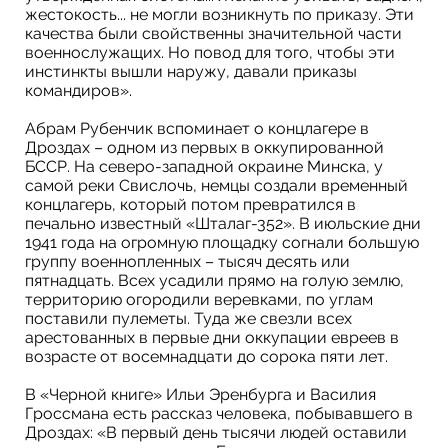
жестокость... не могли возникнуть по приказу. Эти
качества были свойственны значительной части
военнослужащих. Но повод для того, чтобы эти
инстинкты вышли наружу, давали приказы
командиров».
Абрам Рубенчик вспоминает о концлагере в
Дроздах – одном из первых в оккупированной
БССР. На северо-западной окраине Минска, у
самой реки Свислочь, немцы создали временный
концлагерь, который потом превратился в
печально известный «Шталаг-352». В июльские дни
1941 года на огромную площадку согнали большую
группу военнопленных – тысяч десять или
пятнадцать. Всех усадили прямо на голую землю,
территорию огородили веревками, по углам
поставили пулеметы. Туда же свезли всех
арестованных в первые дни оккупации евреев в
возрасте от восемнадцати до сорока пяти лет.
В «Черной книге» Ильи Эренбурга и Василия
Гроссмана есть рассказ человека, побывавшего в
Дроздах: «В первый день тысячи людей оставили