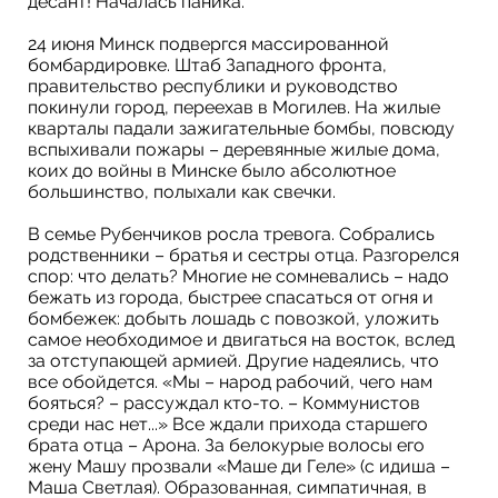
десант! Началась паника.
24 июня Минск подвергся массированной
бомбардировке. Штаб Западного фронта,
правительство республики и руководство
покинули город, переехав в Могилев. На жилые
кварталы падали зажигательные бомбы, повсюду
вспыхивали пожары – деревянные жилые дома,
коих до войны в Минске было абсолютное
большинство, полыхали как свечки.
В семье Рубенчиков росла тревога. Собрались
родственники – братья и сестры отца. Разгорелся
спор: что делать? Многие не сомневались – надо
бежать из города, быстрее спасаться от огня и
бомбежек: добыть лошадь с повозкой, уложить
самое необходимое и двигаться на восток, вслед
за отступающей армией. Другие надеялись, что
все обойдется. «Мы – народ рабочий, чего нам
бояться? – рассуждал кто-то. – Коммунистов
среди нас нет...» Все ждали прихода старшего
брата отца – Арона. За белокурые волосы его
жену Машу прозвали «Маше ди Геле» (с идиша –
Маша Светлая). Образованная, симпатичная, в