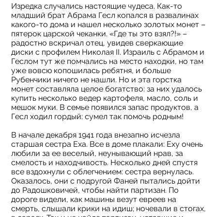
Изредка случались настоящие чудеса. Как-то
младший брат Абрама Гесл копался в развалинах
какого-то дома и нашел несколько золотых монет –
пятерок царской чеканки. «Где ты это взял?!» –
радостно вскричал отец, увидев сверкающие
диски с профилем Николая II. Израиль с Абрамом и
Геслом тут же помчались на место находки, но там
уже вовсю копошилась ребятня, и больше
Рубенчики ничего не нашли. Но и эта горстка
монет составляла целое богатство: за них удалось
купить несколько ведер картофеля, масло, соль и
мешок муки. В семье появился запас продуктов, а
Гесл ходил гордый: сумел так помочь родным!
В начале декабря 1941 года внезапно исчезла
старшая сестра Еха. Все в доме плакали: Еху очень
любили за ее веселый, неунывающий нрав, за
смелость и находчивость. Несколько дней спустя
все вздохнули с облегчением: сестра вернулась.
Оказалось, они с подругой Фаней пытались дойти
до Радошковичей, чтобы найти партизан. По
дороге видели, как машины везут евреев на
смерть, слышали крики на идиш; ночевали в стогах,