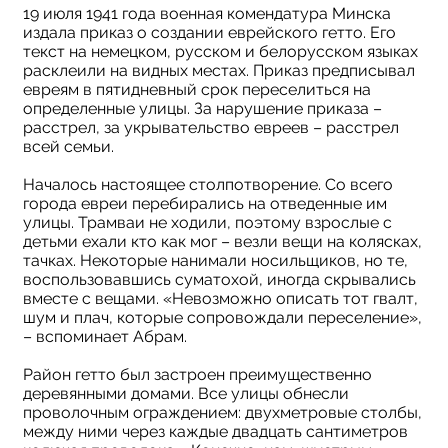
19 июля 1941 года военная комендатура Минска
издала приказ о создании еврейского гетто. Его
текст на немецком, русском и белорусском языках
расклеили на видных местах. Приказ предписывал
евреям в пятидневный срок переселиться на
определенные улицы. За нарушение приказа –
расстрел, за укрывательство евреев – расстрел
всей семьи.
Началось настоящее столпотворение. Со всего
города евреи перебирались на отведенные им
улицы. Трамваи не ходили, поэтому взрослые с
детьми ехали кто как мог – везли вещи на колясках,
тачках. Некоторые нанимали носильщиков, но те,
воспользовавшись суматохой, иногда скрывались
вместе с вещами. «Невозможно описать тот гвалт,
шум и плач, которые сопровождали переселение»,
– вспоминает Абрам.
Район гетто был застроен преимущественно
деревянными домами. Все улицы обнесли
проволочным ограждением: двухметровые столбы,
между ними через каждые двадцать сантиметров