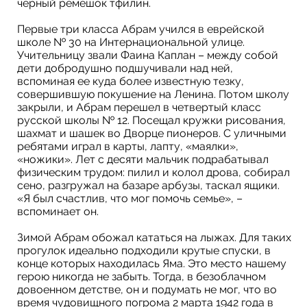
черный ремешок тфилин.
Первые три класса Абрам учился в еврейской
школе № 30 на Интернациональной улице.
Учительницу звали Фаина Каплан – между собой
дети добродушно подшучивали над ней,
вспоминая ее куда более известную тезку,
совершившую покушение на Ленина. Потом школу
закрыли, и Абрам перешел в четвертый класс
русской школы № 12. Посещал кружки рисования,
шахмат и шашек во Дворце пионеров. С уличными
ребятами играл в карты, лапту, «маялки»,
«ножики». Лет с десяти мальчик подрабатывал
физическим трудом: пилил и колол дрова, собирал
сено, разгружал на базаре арбузы, таскал ящики.
«Я был счастлив, что мог помочь семье», –
вспоминает он.
Зимой Абрам обожал кататься на лыжах. Для таких
прогулок идеально подходили крутые спуски, в
конце которых находилась Яма. Это место нашему
герою никогда не забыть. Тогда, в безоблачном
довоенном детстве, он и подумать не мог, что во
время чудовищного погрома 2 марта 1942 года в