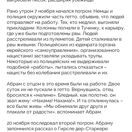
Рано утром 7 ноября начался погром. Немцы и
полиция окружили часть гетто, объявив, что людей
отправляют на работу. Тех, кто медлил, выгоняли
прикладами. Колонны погнали в Тучинку, к карьеру,
где уже были подготовлены рвы. Людей
расстреливали из пулеметов. Детей сталкивали в
рвы живыми. Полицейских из юденрата (органа
еврейского «самоуправления», организованного
нацистами) заставляли укладывать трупы.
Некоторые из полицейских не выдерживали
подобной «работы», пытались отказаться –
нацисты без колебания расстреливали и их.
Абрам с отцом в это время были на работе. Двое
суток их не пускали в гетто. Вернувшись, отец
бросился к «малине». Бледный, как полотно, он
звал жену: «Нахама! Нахама!». И та откликнулась –
все были живы. «Мы обнимали друг друга и
плакали от радости», вспоминает Абрам.
20 ноября последовал второй погром. Абраму
запомнился рассказ о Гирсле дер-Старкере: