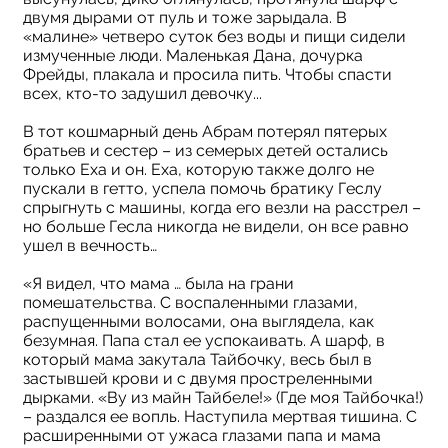
двумя дырами от пуль и тоже зарыдала. В
«малине» четверо суток без воды и пищи сидели
измученные люди. Маленькая Дана, дочурка
Фрейды, плакала и просила пить. Чтобы спасти
всех, кто-то задушил девочку...
В тот кошмарный день Абрам потерял пятерых
братьев и сестер – из семерых детей остались
только Еха и он. Еха, которую также долго не
пускали в гетто, успела помочь братику Геслу
спрыгнуть с машины, когда его везли на расстрел –
но больше Гесла никогда не видели, он все равно
ушел в вечность…
«Я видел, что мама … была на грани
помешательства. С воспаленными глазами,
распущенными волосами, она выглядела, как
безумная. Папа стал ее успокаивать. А шарф, в
который мама закутала Тайбочку, весь был в
застывшей крови и с двумя простреленными
дырками. «Ву из майн Тайбеле!» (Где моя Тайбочка!)
– раздался ее вопль. Наступила мертвая тишина. С
расширенными от ужаса глазами папа и мама