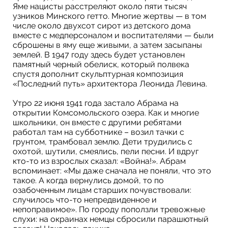
Яме нацисты расстреляют около пяти тысяч
узников Минского гетто. Многие жертвы — в том
числе около двухсот сирот из детского дома
вместе с медперсоналом и воспитателями — были
сброшены в яму еще живыми, а затем засыпаны
землей. В 1947 году здесь будет установлен
памятный черный обелиск, который полвека
спустя дополнит скульптурная композиция
«Последний путь» архитектора Леонида Левина.
Утро 22 июня 1941 года застало Абрама на
открытии Комсомольского озера. Как и многие
школьники, он вместе с другими ребятами
работал там на субботнике – возил тачки с
грунтом, трамбовал землю. Дети трудились с
охотой, шутили, смеялись, пели песни. И вдруг
кто-то из взрослых сказал: «Война!». Абрам
вспоминает: «Мы даже сначала не поняли, что это
такое. А когда вернулись домой, то по
озабоченным лицам старших почувствовали:
случилось что-то непредвиденное и
непоправимое». По городу поползли тревожные
слухи: на окраинах немцы сбросили парашютный