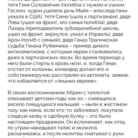
тетя Геня Соловейчик (погибла с мужем и сыном
Геслом, чудом уцелела дочь Майя – впоследствии
уехала в США), тетя Сима (ушла к партизанам), дядя
Лева (ушел на фронт, его семья погибла), дядя
Лазарь (преподаватель зубоврачебной школы,
ушел на фронт, вернулся, уехал в Израиль), дядя
Арон (погиб с семьей), дядя Генах.Трагическая
судьба Генаха Рубенчика – пример дикого
антисемитизма, с которым евреи сталкивались
даже в партизанских лесах. Во время перехода у
него были стерты в кровь ноги, и, когда Генах
отстал от колонны, командир догнал его и
собственноручно расстрелял из автомата, заявив,
что избавляется от «лишних евреев».
В своих воспоминаниях Абрам с теплотой
описывает детские годы: как их – смеющихся,
весело плещущихся малышей, – мыли в жестяном
тазу; как мама, если кто-то заболевал, покупала
сладкую халву и сдобную булку – это было
настоящим праздником. Он вспоминает, как отец
по утрам накидывал талес и молился,
раскачиваясь, а после молитвы сматывал с руки