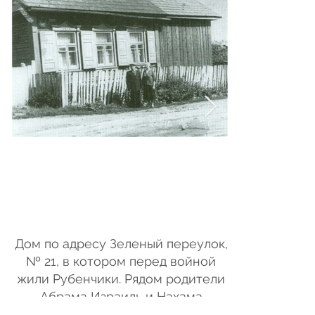
Дом по адресу Зеленый переулок,
Абрам Ру
№ 21, в котором перед войной
жили Рубенчики. Рядом родители
Абрама Израиль и Нахама