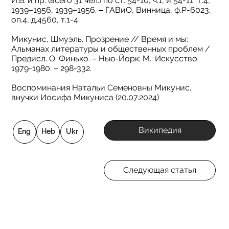
И.Б. и пр. (всего 31 чел.) по ст. 54-10, ч.1, и 54-11. Т.4,
1939–1956, 1939–1956. ‒ ГАВиО, Винница, ф.Р-6023,
оп.4, д.4560, т.1-4.
Микунис, Шмуэль. Прозрение // Время и мы:
Альманах литературы и общественных проблем /
Предиcл. О. Финько. – Нью-Йорк; М.: Искусство.
1979-1980. – 298-332.
Воспоминания Натальи Семеновны Микунис,
внучки Иосифа Микуниса (20.07.2024)
Википедия
Eng
Heb
Ukr
Следующая статья