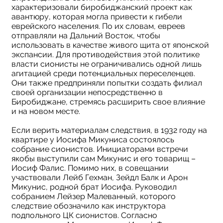
характеризовали биробиджанский проект как
авантюру, которая могла привести к гибели
еврейского населения. По их словам, евреев
отправляли на Дальний Восток, чтобы
использовать в качестве живого щита от японской
экспансии. Для противодействия этой политике
власти сионисты не ограничивались одной лишь
агитацией среди потенциальных переселенцев.
Они также предприняли попытки создать филиал
своей организации непосредственно в
Биробиджане, стремясь расширить свое влияние
и на новом месте.
Если верить материалам следствия, в 1932 году на
квартире у Иосифа Микуниса состоялось
собрание сионистов. Инициаторами встречи
якобы выступили сам Микунис и его товарищ –
Иосиф Фалис. Помимо них, в совещании
участвовали Лейб Гехман, Зейдл Балк и Арон
Микунис, родной брат Иосифа. Руководил
собранием Лейзер Малеванный, которого
следствие обозначило как инструктора
подпольного ЦК сионистов. Согласно