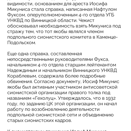
видимости, основанием для ареста Иосифа
Микуниса стала справка, написанная Нафтулом
Фуксом, оперуполномоченным 4-го отдела УГБ
УНКВД по Винницкой области. Чекист
обосновывал необходимость взять Микуниса под
стражу тем, что тот якобы являлся членом
подпольного сионистского комитета в Каменце-
Подольском.
Еще одна справка, составленная
непосредственными руководителями Фукса,
начальником 4-го отдела старшим лейтенантом
Надеждиным и начальником Винницкого УНКВД
Кораблевым, содержала более подробные
обвинения. Согласно документу, Иосиф Микунис
якобы был активным участником антисоветской
сионистской организации правого толка под
названием «Гехолуц». Утверждалось, что в 1932
году, по заданию ЦК этой организации, он начал
работу по возобновлению деятельности
подпольной сионистской сети и объединению
старых сионистских кадров.