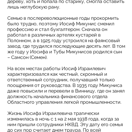
дереву, хоть и попала по старику, смогла оставить
лишь неглубокую рану.
Семью в послереволюционные годы прокормить
было трудно, поэтому Иосиф Микунис сменил
профессию и стал бухгалтером. Сначала он
работал в различных артелях кустарей в
Полонном, а в 1925 году устроился на фаянсовый
завод, где трудился последующие десять лет. В том
же году у Иосифа и Тубы Микунисов родился сын
– Самсон (Семен).
На всех местах работы Иосиф Израилевич
характеризовался как честный, скромный и
ответственный сотрудник, получавший только
поощрения от руководства. В 1935 году Микуниса
даже повысили и перевели в Винницу, где он занял
должность начальника финансового отдела
Областного управления легкой промышленности.
Жизнь Иосифа Израилевича трагически
изменилась в ночь с 1 на 2 мая 1938 года, когда за
ним пришли сотрудники НКВД. Эту дату его семья
до сих пор считает днем траура. По всей