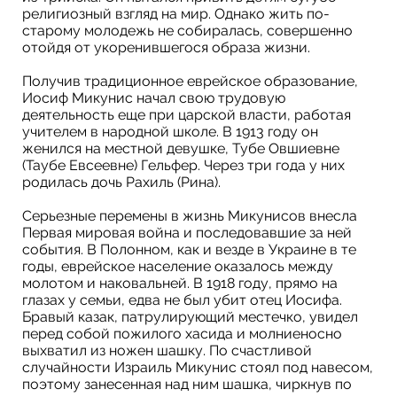
религиозный взгляд на мир. Однако жить по-
старому молодежь не собиралась, совершенно
отойдя от укоренившегося образа жизни.
Получив традиционное еврейское образование,
Иосиф Микунис начал свою трудовую
деятельность еще при царской власти, работая
учителем в народной школе. В 1913 году он
женился на местной девушке, Тубе Овшиевне
(Таубе Евсеевне) Гельфер. Через три года у них
родилась дочь Рахиль (Рина).
Серьезные перемены в жизнь Микунисов внесла
Первая мировая война и последовавшие за ней
события. В Полонном, как и везде в Украине в те
годы, еврейское население оказалось между
молотом и наковальней. В 1918 году, прямо на
глазах у семьи, едва не был убит отец Иосифа.
Бравый казак, патрулирующий местечко, увидел
перед собой пожилого хасида и молниеносно
выхватил из ножен шашку. По счастливой
случайности Израиль Микунис стоял под навесом,
поэтому занесенная над ним шашка, чиркнув по