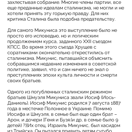
захлестывая собрание. Многие члены партии, все
еще преданные идеалам сталинизма, не могли и не
хотели принять эту горькую правду. Для них
критика Сталина была подобна предательству.
Для самого Микуниса это выступление было не
просто его исповедью, но и логическим
продолжением курса, заданного XXII съездом
КПСС. Во время этого съезда Хрущев с
соратниками окончательно открестились от
сталинизма. Микунис, пытавшийся объяснить
собравшимся недавние изменения в советской
политике, заявил, что и сам ничего не знал о
преступлениях эпохи культа личности и смерти
своих братьев.
Одного из погубленных сталинским режимом
братьев Шмуэля Микуниса звали Иосиф (Иось-
Даниель). Иосиф Микунис родился 7 августа 1887
года в местечке Полонное в Украине. Помимо
Иосифа и Шмуэля, в семье был еще один брат –
Арон, и дочери [Геня и Бузя.(и др, в семье было 9
детей) ?)]Их отец, Израиль Микунис, был хасидом
из Трийска. Он пытался привить детям сугубо