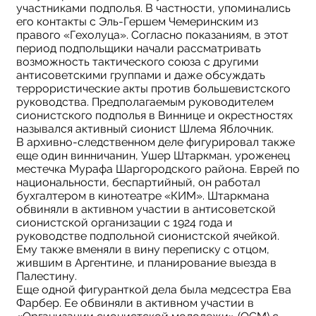
участниками подполья. В частности, упоминались
его контакты с Эль-Гершем Чемеринским из
правого «Гехолуца». Согласно показаниям, в этот
период подпольщики начали рассматривать
возможность тактического союза с другими
антисоветскими группами и даже обсуждать
террористические акты против большевистского
руководства. Предполагаемым руководителем
сионистского подполья в Виннице и окрестностях
назывался активный сионист Шлема Яблочник.
В архивно-следственном деле фигурировал также
еще один винничанин, Ушер Штаркман, уроженец
местечка Мурафа Шаргородского района. Еврей по
национальности, беспартийный, он работал
бухгалтером в кинотеатре «КИМ». Штаркмана
обвиняли в активном участии в антисоветской
сионистской организации с 1924 года и
руководстве подпольной сионистской ячейкой.
Ему также вменяли в вину переписку с отцом,
жившим в Аргентине, и планирование выезда в
Палестину.
Еще одной фигуранткой дела была медсестра Ева
Фарбер. Ее обвиняли в активном участии в