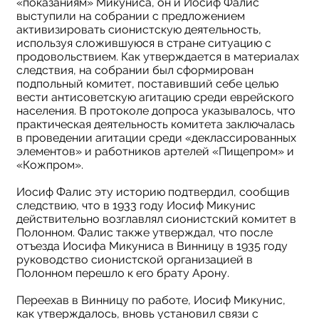
«показаниям» Микуниса, он и Иосиф Фалис
выступили на собрании с предложением
активизировать сионистскую деятельность,
используя сложившуюся в стране ситуацию с
продовольствием. Как утверждается в материалах
следствия, на собрании был сформирован
подпольный комитет, поставивший себе целью
вести антисоветскую агитацию среди еврейского
населения. В протоколе допроса указывалось, что
практическая деятельность комитета заключалась
в проведении агитации среди «деклассированных
элементов» и работников артелей «Пищепром» и
«Кожпром».
Иосиф Фалис эту историю подтвердил, сообщив
следствию, что в 1933 году Иосиф Микунис
действительно возглавлял сионистский комитет в
Полонном. Фалис также утверждал, что после
отъезда Иосифа Микуниса в Винницу в 1935 году
руководство сионистской организацией в
Полонном перешло к его брату Арону.
Переехав в Винницу по работе, Иосиф Микунис,
как утверждалось, вновь установил связи с