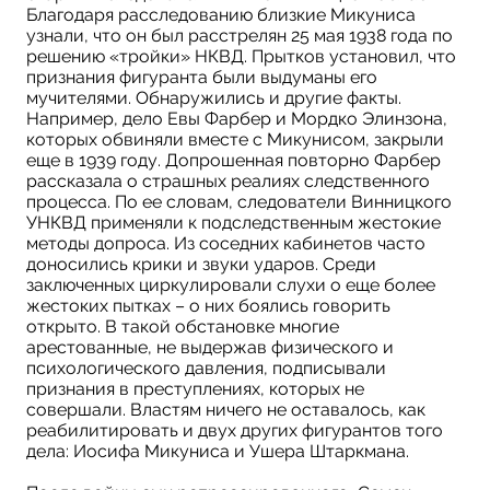
Благодаря расследованию близкие Микуниса
узнали, что он был расстрелян 25 мая 1938 года по
решению «тройки» НКВД. Прытков установил, что
признания фигуранта были выдуманы его
мучителями. Обнаружились и другие факты.
Например, дело Евы Фарбер и Мордко Элинзона,
которых обвиняли вместе с Микунисом, закрыли
еще в 1939 году. Допрошенная повторно Фарбер
рассказала о страшных реалиях следственного
процесса. По ее словам, следователи Винницкого
УНКВД применяли к подследственным жестокие
методы допроса. Из соседних кабинетов часто
доносились крики и звуки ударов. Среди
заключенных циркулировали слухи о еще более
жестоких пытках – о них боялись говорить
открыто. В такой обстановке многие
арестованные, не выдержав физического и
психологического давления, подписывали
признания в преступлениях, которых не
совершали. Властям ничего не оставалось, как
реабилитировать и двух других фигурантов того
дела: Иосифа Микуниса и Ушера Штаркмана.