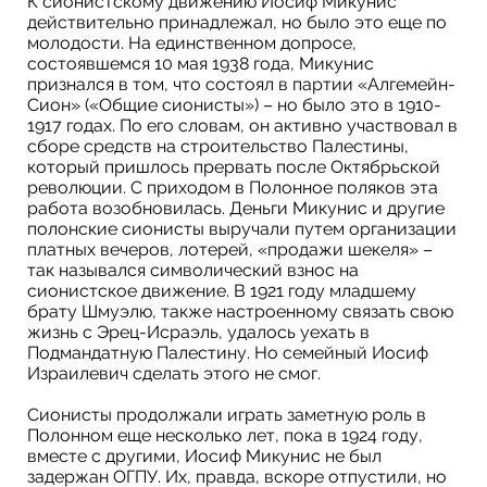
К сионистскому движению Иосиф Микунис
действительно принадлежал, но было это еще по
молодости. На единственном допросе,
состоявшемся 10 мая 1938 года, Микунис
признался в том, что состоял в партии «Алгемейн-
Сион» («Общие сионисты») – но было это в 1910-
1917 годах. По его словам, он активно участвовал в
сборе средств на строительство Палестины,
который пришлось прервать после Октябрьской
революции. С приходом в Полонное поляков эта
работа возобновилась. Деньги Микунис и другие
полонские сионисты выручали путем организации
платных вечеров, лотерей, «продажи шекеля» –
так назывался символический взнос на
сионистское движение. В 1921 году младшему
брату Шмуэлю, также настроенному связать свою
жизнь с Эрец-Исраэль, удалось уехать в
Подмандатную Палестину. Но семейный Иосиф
Израилевич сделать этого не смог.
Сионисты продолжали играть заметную роль в
Полонном еще несколько лет, пока в 1924 году,
вместе с другими, Иосиф Микунис не был
задержан ОГПУ. Их, правда, вскоре отпустили, но