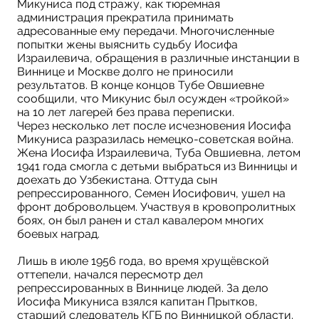
Микуниса под стражу, как тюремная
администрация прекратила принимать
адресованные ему передачи. Многочисленные
попытки жены выяснить судьбу Иосифа
Израилевича, обращения в различные инстанции в
Виннице и Москве долго не приносили
результатов. В конце концов Тубе Овшиевне
сообщили, что Микунис был осужден «тройкой»
на 10 лет лагерей без права переписки.
Через несколько лет после исчезновения Иосифа
Микуниса разразилась немецко-советская война.
Жена Иосифа Израилевича, Туба Овшиевна, летом
1941 года смогла с детьми выбраться из Винницы и
доехать до Узбекистана. Оттуда сын
репрессированного, Семен Иосифович, ушел на
фронт добровольцем. Участвуя в кровопролитных
боях, он был ранен и стал кавалером многих
боевых наград.
Лишь в июле 1956 года, во время хрущёвской
оттепели, начался пересмотр дел
репрессированных в Виннице людей. За дело
Иосифа Микуниса взялся капитан Прытков,
старший следователь КГБ по Винницкой области.