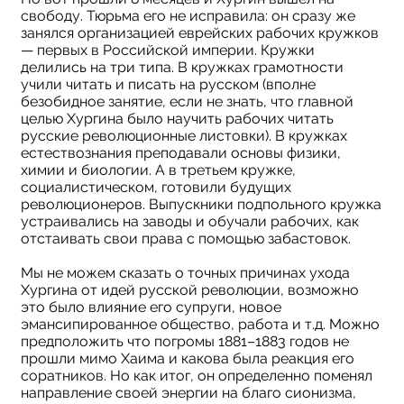
свободу. Тюрьма его не исправила: он сразу же
занялся организацией еврейских рабочих кружков
— первых в Российской империи. Кружки
делились на три типа. В кружках грамотности
учили читать и писать на русском (вполне
безобидное занятие, если не знать, что главной
целью Хургина было научить рабочих читать
русские революционные листовки). В кружках
естествознания преподавали основы физики,
химии и биологии. А в третьем кружке,
социалистическом, готовили будущих
революционеров. Выпускники подпольного кружка
устраивались на заводы и обучали рабочих, как
отстаивать свои права с помощью забастовок.
Мы не можем сказать о точных причинах ухода
Хургина от идей русской революции, возможно
это было влияние его супруги, новое
эмансипированное общество, работа и т.д. Можно
предположить что погромы 1881–1883 годов не
прошли мимо Хаима и какова была реакция его
соратников. Но как итог, он определенно поменял
направление своей энергии на благо сионизма,