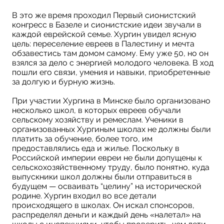
В это же время проходил Первый сионистский
конгресс в Базеле и сионистские идеи звучали в
каждой еврейской семье. Хургин увидел ясную
цель: переселение евреев в Палестину и мечта
обзавестись там домом самому. Ему уже 50, но он
взялся за дело с энергией молодого человека. В ход
пошли его связи, умения и навыки, приобретенные
за долгую и бурную жизнь.
При участии Хургина в Минске было организовано
несколько школ, в которых евреев обучали
сельскому хозяйству и ремеслам. Ученики в
организованных Хургиным школах не должны были
платить за обучение, более того, им
предоставлялись еда и жилье. Поскольку в
Российской империи евреи не были допущены к
сельскохозяйственному труду, было понятно, куда
выпускники школ должны были отправиться в
будущем — осваивать “целину” на исторической
родине. Хургин входил во все детали
происходящего в школах. Он искал спонсоров,
распределял деньги и каждый день «налетал» на