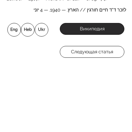
לזכר ד"ד חיים חורגין // הארץ. — 1940. — 4 יוני
Википедия
Eng
Heb
Ukr
Следующая статья