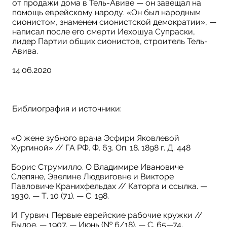
от продажи дома в Тель-Авиве — он завещал на
помощь еврейскому народу. «Он был народным
сионистом, знаменем сионистской демократии», —
написал после его смерти Иехошуа Супраски,
лидер Партии общих сионистов, строитель Тель-
Авива.
14.06.2020
Библиография и источники:
«О жене зубного врача Эсфири Яковлевой
Хургиной» // ГА РФ. Ф. 63. Оп. 18. 1898 г. Д. 448
Борис Струмилло. О Владимире Ивановиче
Слепяне, Эвелине Людвиговне и Викторе
Павловиче Кранихфельдах // Каторга и ссылка. —
1930. — Т. 10 (71). — С. 198.
И. Гурвич. Первые еврейские рабочие кружки //
Былое. — 1907. — Июнь (№ 6/18). — С. 65—74.