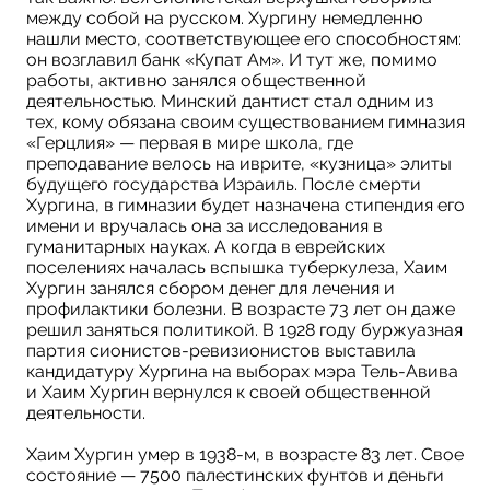
между собой на русском. Хургину немедленно
нашли место, соответствующее его способностям:
он возглавил банк «Купат Ам». И тут же, помимо
работы, активно занялся общественной
деятельностью. Минский дантист стал одним из
тех, кому обязана своим существованием гимназия
«Герцлия» — первая в мире школа, где
преподавание велось на иврите, «кузница» элиты
будущего государства Израиль. После смерти
Хургина, в гимназии будет назначена стипендия его
имени и вручалась она за исследования в
гуманитарных науках. А когда в еврейских
поселениях началась вспышка туберкулеза, Хаим
Хургин занялся сбором денег для лечения и
профилактики болезни. В возрасте 73 лет он даже
решил заняться политикой. В 1928 году буржуазная
партия сионистов-ревизионистов выставила
кандидатуру Хургина на выборах мэра Тель-Авива
и Хаим Хургин вернулся к своей общественной
деятельности.
Хаим Хургин умер в 1938-м, в возрасте 83 лет. Свое
состояние — 7500 палестинских фунтов и деньги