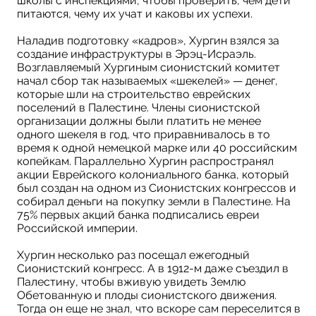
школы с инспекциями, чтобы проверить, чем дети
питаются, чему их учат и каковы их успехи.
Наладив подготовку «кадров», Хургин взялся за
создание инфраструктуры в Эрэц-Исраэль.
Возглавляемый Хургиным сионистский комитет
начал сбор так называемых «шекелей» — денег,
которые шли на строительство еврейских
поселений в Палестине. Члены сионистской
организации должны были платить не менее
одного шекеля в год, что приравнивалось в то
время к одной немецкой марке или 40 российским
копейкам. Параллельно Хургин распространял
акции Еврейского колониального банка, который
был создан на одном из Сионистских конгрессов и
собирал деньги на покупку земли в Палестине. На
75% первых акций банка подписались евреи
Российской империи.
Хургин несколько раз посещал ежегодный
Сионистский конгресс. А в 1912-м даже съездил в
Палестину, чтобы вживую увидеть Землю
Обетованную и плоды сионистского движения.
Тогда он еще не знал, что вскоре сам переселится в