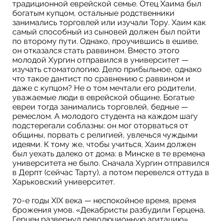
традиционной еврейской семье. Отец Хаима был
богатым купцом, остальные родственники
занимались торговлей или изучали Тору. Хаим как
самый способный из сыновей должен был пойти
по второму пути. Однако, проучившись в ешиве,
он отказался стать раввином. Вместо этого
молодой Хургин отправился в университет —
изучать стоматологию. Дело прибыльное, однако
что такое дантист по сравнению с раввином и
даже с купцом? Не о том мечтали его родители,
уважаемые люди в еврейской общине. Богатые
евреи тогда занимались торговлей, бедные —
ремеслом. А молодого студента на каждом шагу
подстерегали соблазны: он мог оторваться от
общины, порвать с религией, увлечься чуждыми
идеями. К тому же, чтобы учиться, Хаим должен
был уехать далеко от дома: в Минске в те времена
университета не было. Сначала Хургин отправился
в Дерпт (сейчас Тарту), а потом перевелся оттуда в
Харьковский университет.
70-е годы XIX века — неспокойное время, время
брожения умов. «Декабристы разбудили Герцена,
Герцен развернул революционную агитацию».