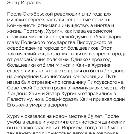
Эрец-Исраэль.
После Октябрьской революции 1917 года для
минских евреев настали непростые времена.
Коммунисты отнимали имущество, а иногда и
жизнь. Поэтому, Хургин, как глава еврейской
фракции минской городской думы, поблагодарил
главу Польского государства Пилсудского за
освобождение города от большевиков. Этот
тактический ход позволил защитить евреев города
от разграбления поляками. Однако через год
большевики отбили Минск и Хаима Хургина
спасло лишь то, что в это время он был в Лондоне
на очередной Сионистской конференции. Путь
назад был отрезан: «приспешнику Пилсудского» в
Советской России грозила неминуемая смерть. Из
Лондона Хаим и Эстер Хургины отправились в
Палестину, но в Эрец-Исраэль Хаим приехал один.
Его жена умерла в дороге.
Хургин оказался на новом месте в 65 лет. После
учебы в ешиве и участия в сионистском движении
он неплохо знал иврит. Впрочем, тогда это было не
так важно: вся сионистская верхушка говорила