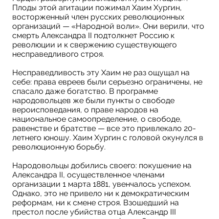
Плоды этой агитации пожимал Хаим Хургин,
восторженный член русских революционных
организаций — «Народной воли». Они верили, что
смерть Александра II подтолкнет Россию к
революции и к свержению существующего
несправедливого строя.
Несправедливость эту Хаим не раз ощущал на
себе: права евреев были серьезно ограничены, не
спасало даже богатство. В программе
народовольцев же были пункты о свободе
вероисповедания, о праве народов на
национальное самоопределение, о свободе,
равенстве и братстве — все это привлекало 20-
летнего юношу. Хаим Хургин с головой окунулся в
революционную борьбу.
Народовольцы добились своего: покушение на
Александра II, осуществленное членами
организации 1 марта 1881, увенчалось успехом.
Однако, это не привело ни к демократическим
реформам, ни к смене строя. Взошедший на
престол после убийства отца Александр III