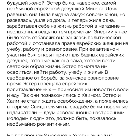
будущей женой. Эстер была, наверное, самой
необычной еврейской девушкой Минска. Дочь
раввина, она была выдана замуж совсем юной, но
развелась, ушла из дома, и теперь жила одна,
зарабатывая себе на жизнь работой в магазине —
неслыханная вещь по тем временам! Энергии у нее
было хоть отбавляй: она занялась политической
работой и отстаивала права еврейских женщин на
учебу, работу и равноправие. При ее активном
участии был открыт приют для бедных еврейских
девушек, которые, как она сама, хотели вести
светский образ жизни. Эстер помогала им
освоиться, найти работу, учебу и жилье. В
свободное от борьбы за женское равноправие
время Эстер навещала еврейских
политзаключенных — приносила им новости с воли
и еду. Так они познакомились с Хаимом. Эстер и
Хаим не стали ждать освобождения, а поженились
в тюрьме. Свидетелями на свадьбе были тюремные
надзиратели — двум революционно настроенным
молодым людям это, должно быть, показалось
необычайно романтичным.
Но вот прошли 8 месяцев и Хургин вышел на