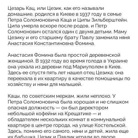
Цезарь Кац, или Цезик, как его называли
домашние, родился в Киеве в 1937 году в семье
Петра Соломоновича Каца и Ципы Зильберштейн.
Ципа умерла вскоре после родов, и Петр
Соломонович остался один с двумя детьми. Маму
Цезику и его старшему брату Павлу заменила няня
Анастасия Константиновна Фомина.
Анастасия Фомина была простой деревенской
женщиной. В 1932 году во время голода в Украине
она уехала из деревни под Мариуполем в Киев.
Здесь ее спустя пять лет нашел отец Цезика: она
переехала в их квартиру в качестве помощницы по
хозяйству и няни для малышей.
Кацы, по советским меркам, жили неплохо. У
Петра Соломоновича была хорошая и не слишком
опасная должность — он был директором
небольшой кофейни на Крещатике — и
обладателем нескольких комнат в коммунальной
квартире в центре города, на улице Костельской.
Здесь, помимо его самого, няни и детей, жила еще
их бабушка. Цезик и Павлик играли во дворе,