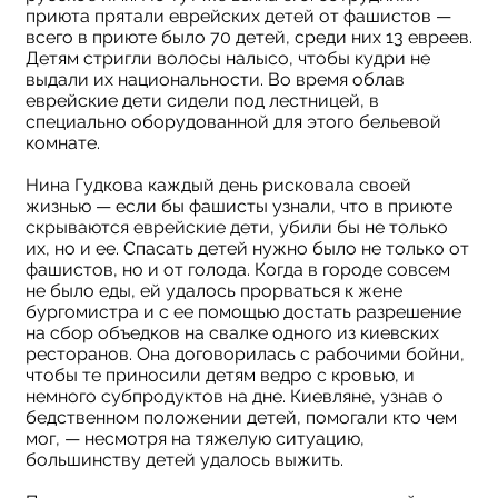
приюта прятали еврейских детей от фашистов —
всего в приюте было 70 детей, среди них 13 евреев.
Детям стригли волосы налысо, чтобы кудри не
выдали их национальности. Во время облав
еврейские дети сидели под лестницей, в
специально оборудованной для этого бельевой
комнате.
Нина Гудкова каждый день рисковала своей
жизнью — если бы фашисты узнали, что в приюте
скрываются еврейские дети, убили бы не только
их, но и ее. Спасать детей нужно было не только от
фашистов, но и от голода. Когда в городе совсем
не было еды, ей удалось прорваться к жене
бургомистра и с ее помощью достать разрешение
на сбор объедков на свалке одного из киевских
ресторанов. Она договорилась с рабочими бойни,
чтобы те приносили детям ведро с кровью, и
немного субпродуктов на дне. Киевляне, узнав о
бедственном положении детей, помогали кто чем
мог, — несмотря на тяжелую ситуацию,
большинству детей удалось выжить.