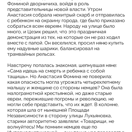
Фоминой дворничиха, войдя в роль
представительницы новой власти. Утром
Анастасия собрала нехитрый скарб и отправилась
с ребенком на окраину города, где было приказано
собраться всем евреям. Народу на улице было
много, и Цезик решил, что это праздничная
демонстрация из тех, на которые он не раз ходил
вместе с папой. Он веселился, просил няню купить
ему надувные шарики, балансировал на
трамвайных рельсах.
Навстречу попалась знакомая, шепнувшая няне:
«Сама идешь на смерть и ребенка с собой
тащишь». Но Анастасия Фомина не поверила:
какая опасность могла угрожать четырехлетнему
малышу и женщине со стороны немцев? Она была
малограмотной крестьянкой, но даже старые
евреи, пережившие погромы и революцию, не
могли себе представить, что их ждет. В колонне,
которая шла от нынешней Площади
Независимости в сторону улицы Лукьяновка,
старики авторитетно заявляли: «Товарищи, не
волнуйтесь! Мы помним немцев еще по