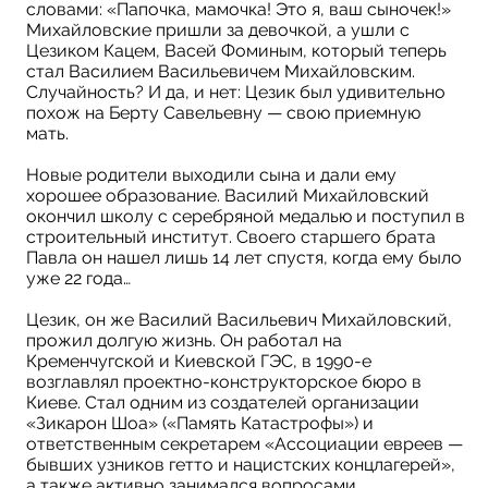
словами: «Папочка, мамочка! Это я, ваш сыночек!»
Михайловские пришли за девочкой, а ушли с
Цезиком Кацем, Васей Фоминым, который теперь
стал Василием Васильевичем Михайловским.
Случайность? И да, и нет: Цезик был удивительно
похож на Берту Савельевну — свою приемную
мать.
Новые родители выходили сына и дали ему
хорошее образование. Василий Михайловский
окончил школу с серебряной медалью и поступил в
строительный институт. Своего старшего брата
Павла он нашел лишь 14 лет спустя, когда ему было
уже 22 года…
Цезик, он же Василий Васильевич Михайловский,
прожил долгую жизнь. Он работал на
Кременчугской и Киевской ГЭС, в 1990-е
возглавлял проектно-конструкторское бюро в
Киеве. Стал одним из создателей организации
«Зикарон Шоа» («Память Катастрофы») и
ответственным секретарем «Ассоциации евреев —
бывших узников гетто и нацистских концлагерей»,
а также активно занимался вопросами