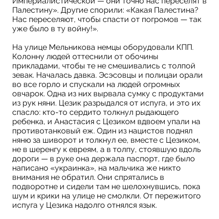
Империалистической — они точно нас переселят в
Палестину». Другие спорили: «Какая Палестина?
Нас переселяют, чтобы спасти от погромов — так
уже было в ту войну!».
На улице Мельникова немцы оборудовали КПП.
Колонну людей оттеснили от обочины
прикладами, чтобы те не смешивались с толпой
зевак. Началась давка. Эсэсовцы и полицаи орали
во все горло и спускали на людей огромных
овчарок. Одна из них вырвала сумку с продуктами
из рук няни. Цезик разрыдался от испуга, и это их
спасло: кто-то сердито толкнул рыдающего
ребенка, и Анастасия с Цезиком вдвоем упали на
противотанковый еж. Один из нацистов поднял
няню за шиворот и толкнул ее, вместе с Цезиком,
не в шеренгу к евреям, а в толпу, стоявшую вдоль
дороги — в руке она держала паспорт, где было
написано «украинка», на мальчика же никто
внимания не обратил. Они спрятались в
подворотне и сидели там не шелохнувшись, пока
шум и крики на улице не смолкли. От пережитого
испуга у Цезика надолго отнялся язык.