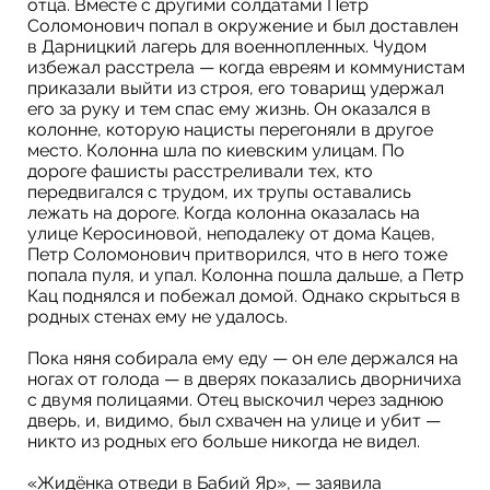
отца. Вместе с другими солдатами Петр
Соломонович попал в окружение и был доставлен
в Дарницкий лагерь для военнопленных. Чудом
избежал расстрела — когда евреям и коммунистам
приказали выйти из строя, его товарищ удержал
его за руку и тем спас ему жизнь. Он оказался в
колонне, которую нацисты перегоняли в другое
место. Колонна шла по киевским улицам. По
дороге фашисты расстреливали тех, кто
передвигался с трудом, их трупы оставались
лежать на дороге. Когда колонна оказалась на
улице Керосиновой, неподалеку от дома Кацев,
Петр Соломонович притворился, что в него тоже
попала пуля, и упал. Колонна пошла дальше, а Петр
Кац поднялся и побежал домой. Однако скрыться в
родных стенах ему не удалось.
Пока няня собирала ему еду — он еле держался на
ногах от голода — в дверях показались дворничиха
с двумя полицаями. Отец выскочил через заднюю
дверь, и, видимо, был схвачен на улице и убит —
никто из родных его больше никогда не видел.
«Жидёнка отведи в Бабий Яр», — заявила