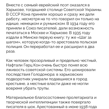
Вместе с семьей еврейский поэт оказался в
Харькове, тогдашней столице Советской Украины.
В СССР Кона приняли хорошо и сразу же дали
работу, несмотря на то что говорил он только на
идише, немецком и румынском. В 1934 году его
приняли в Союз писателей, дали возможность
печататься в Москве и Харькове. В 1935 году
издали в Минске первую книгу: ту же «Шаг за
шагом», которую когда-то арестовала польская
полиция. Он переработал ее и расширил в два
раза.
Как человек прозорливый и предельно честный,
Нафтали Герц Кон очень быстро понял всю
лживость советской системы. Его шокировали
последствия Голодомора: в харьковских
подворотнях умирали подавшиеся в город
крестьяне, а местные власти даже не могли
вовремя убрать трупы.
Материальное благосостояние пролетариата и
творческой интеллигенции также повергало
писателя в шок. Арестованный в июне 1938 года