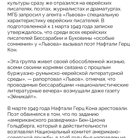
культуры сразу же отразился на еврейских
писателях, поэтах, журналистах и драматургах.
МГБ запросил у агента «Львова» специальную
характеристику еврейских писателей. В
подготовленной к 1 марта 1949 года записке
утверждалось, что среди всех еврейских
писателей Бессарабии и Буковины «особые
сомнения» у «Львова» вызывал поэт Нафтали Герц
Кон.
«Эта группа живет своей обособленной жизнью,
всеми своими корнями связана с прошлым
буржуазно-румынско-еврейской литературной
среды», — рапортовал «Львов», отмечая, что
проводимые бессарабцами «националистические
литературные вечера» возмущали даже газету
«Эйникайт».
В марте 1949 года Нафтали Герц Кона арестовали.
Поэт обвинялся в том, что по заданию
«американского разведчика» Бен-Циона
Гольдберга, который в действительности
возглавлял Национальный комитет американо-
советской дружбы, в 1946 году был направлен на