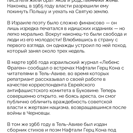
писателя жили брат Яков и родственники жены.
Наконец, в 1965 году власти разрешили ему
покинуть Польшу и уехать на Святую землю.
В Израиле поэту было сложно финансово — он
лишь изредка печатался в идишских изданиях — но
легко морально. Вокруг наконец-то были свобода и
люди из его молодости! Влюбившись в страну с
первого взгляда, он однажды устроил по ней поход,
который занял около трех недель.
В марте 1966 года израильский журнал «Лебенс
Фраген» сообщал о встречах Нафтали Герц Кона с
читателями в Тель-Авиве, во время которых
репатриант рассказывал о своей работе в
качестве корреспондента Еврейского
антифашистского комитета в Буковине. Теперь
совершенно открыто, не боясь ареста, он смог
публично обличить враждебность советской
власти к жертвам нацизма, возвращавшимся после
войны в Черновцы.
В том же 1966 году в Тель-Авиве был издан
сборник стихов и поэм Нафтали Герц Кона под