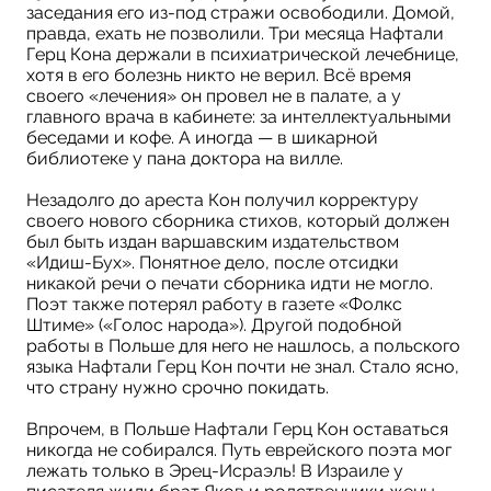
заседания его из-под стражи освободили. Домой,
правда, ехать не позволили. Три месяца Нафтали
Герц Кона держали в психиатрической лечебнице,
хотя в его болезнь никто не верил. Всё время
своего «лечения» он провел не в палате, а у
главного врача в кабинете: за интеллектуальными
беседами и кофе. А иногда — в шикарной
библиотеке у пана доктора на вилле.
Незадолго до ареста Кон получил корректуру
своего нового сборника стихов, который должен
был быть издан варшавским издательством
«Идиш-Бух». Понятное дело, после отсидки
никакой речи о печати сборника идти не могло.
Поэт также потерял работу в газете «Фолкс
Штиме» («Голос народа»). Другой подобной
работы в Польше для него не нашлось, а польского
языка Нафтали Герц Кон почти не знал. Стало ясно,
что страну нужно срочно покидать.
Впрочем, в Польше Нафтали Герц Кон оставаться
никогда не собирался. Путь еврейского поэта мог
лежать только в Эрец-Исраэль! В Израиле у