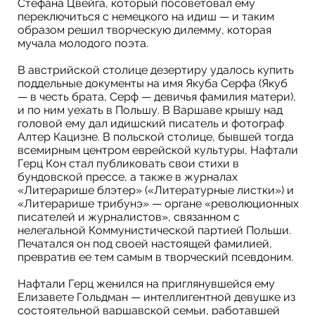
Стефана Цвейга, который посоветовал ему
переключиться с немецкого на идиш — и таким
образом решил творческую дилемму, которая
мучала молодого поэта.
В австрийской столице дезертиру удалось купить
поддельные документы на имя Якуба Серфа (Якуб
— в честь брата, Серф — девичья фамилия матери),
и по ним уехать в Польшу. В Варшаве крышу над
головой ему дал идишский писатель и фотограф
Алтер Кацизне. В польской столице, бывшей тогда
всемирным центром еврейской культуры, Нафтали
Герц Кон стал публиковать свои стихи в
бундовской прессе, а также в журналах
«Литерарише блэтер» («Литературные листки») и
«Литерарише трибунэ» — органе «революционных
писателей и журналистов», связанном с
нелегальной Коммунистической партией Польши.
Печатался он под своей настоящей фамилией,
превратив ее тем самым в творческий псевдоним.
Нафтали Герц женился на приглянувшейся ему
Елизавете Гольдман — интеллигентной девушке из
состоятельной варшавской семьи, работавшей