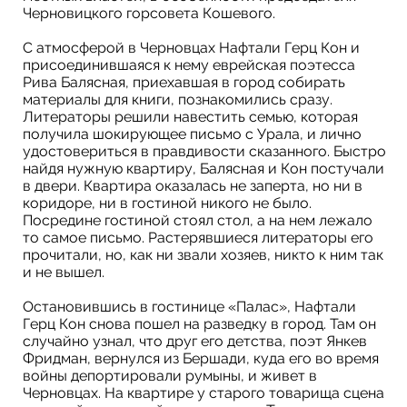
Черновицкого горсовета Кошевого.
С атмосферой в Черновцах Нафтали Герц Кон и
присоединившаяся к нему еврейская поэтесса
Рива Балясная, приехавшая в город собирать
материалы для книги, познакомились сразу.
Литераторы решили навестить семью, которая
получила шокирующее письмо с Урала, и лично
удостовериться в правдивости сказанного. Быстро
найдя нужную квартиру, Балясная и Кон постучали
в двери. Квартира оказалась не заперта, но ни в
коридоре, ни в гостиной никого не было.
Посредине гостиной стоял стол, а на нем лежало
то самое письмо. Растерявшиеся литераторы его
прочитали, но, как ни звали хозяев, никто к ним так
и не вышел.
Остановившись в гостинице «Палас», Нафтали
Герц Кон снова пошел на разведку в город. Там он
случайно узнал, что друг его детства, поэт Янкев
Фридман, вернулся из Бершади, куда его во время
войны депортировали румыны, и живет в
Черновцах. На квартире у старого товарища сцена