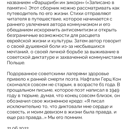
названием «Фаршрибн ин зикорн» («Записано в
памяти»). Этот сборник можно рассматривать как
путеводитель по его жизни. Стихи отправляют
читателя в путешествие, которое начинается с
раннего увлечения автора коммунизмом и его
обещанием искоренить антисемитизм и открыть
безграничные возможности для расцвета
еврейской жизни и культуры. Затем автор говорит
о своей душевной боли из-за несбывшихся
мечтаний, о своей личной борьбе за выживание в
советской диктатуре и захваченной коммунистами
Польше.
Подорванное советскими лагерями здоровье
привело к ранней смерти поэта. Нафтали Герц Кон
скончался совсем не старым, в возрасте 61 года. В
прощальном письме, которое поэт написал в 1949
году в тюрьме, думая, что конец совсем близок, он
обозначил свое жизненное кредо: «Я писал
исключительно то, что диктовали мне сердце и
совесть, и моим девизом в жизни была правда, и
еще раз правда...» Мы его помним.
21.06.2022