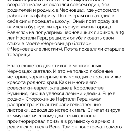
возрасте мальчик оказался совсем один, без
родителей и родных, в Черновцах, где устроился
работать на фабрику. По вечерам он находил в
себе силы посещать школу. Юный поэт сразу же
влился в бурную литературную жизнь города.
Равняясь на популярных черновицких лириков, в 19
лет Нафтали Герц решился опубликовать свои
стихи в газете «Черновицер блэтер»
(«Черновицкие листки»). Поэта похвалили старшие
товарищи.
Благо сюжетов для стихов в межвоенных
Черновцах хватало. И это не только любовные
истории, характерные для молодых строк, или же
красота родного края. Как и многие его
ровесники-евреи, жившие в Королевстве
Румыния, юноша увлекся левыми идеями. Еще в
родном Сторожинце Нафтали Герц начал
распространять антиправительственные
листовки, доводя до истерик мать. Симпатизируя
коммунистическому движению, юноша
проигнорировал призыв в румынскую армию и
решил скрыться в Вене. Там он повстречал самого