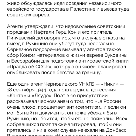
живо обсуждалась идея создания независимого
еврейского государства в Палестине и выезда туда
советских евреев.
Агенты утверждали, что недовольные советскими
порядками Нафтали Герц Кон и его приятель
Пинчевский договорились, что в случае отказа на
выезд в Румынию они убегут туда нелегально.
Серьезное подозрение вызывал у агентов также
сбор Коном материалов о жизни евреев Буковины
и Бессарабии для подготовки антисоветской книги
«Правда об СССР», которую он якобы планировал
опубликовать после бегства за границу.
Еще один агент Черновицкого УНКГБ — «Ники» —
18 сентября 1944 года подтвердила донесения
«Канта» и «Ляудо». Поэт в ее присутствии
рассказывал черновчанам о том, что «…в России
очень плохо, процветает антисемитизм… и если он
мог бы найти документы, он тоже убежал бы в
Румынию, но… боится, чтобы его не поймали». Всех
собравшихся поэт также агитировал, чтобы они
прятались и ни в коем случае не ехали на Донбасс.
В своем донесении «Ники» подтвердила, что