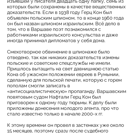
изъявшей у писателя двадцать одну папку, семь из
которых были сохранены в качестве вещественных
доказательств. Если в 1938 году Герц Кон был
объявлен польским шпионом, то в конце 1960 года
он был назван шпионом израильским. Всё дело в
том, что в Варшаве поэт познакомился с
работниками израильского консульства и даже
иногда принимал дипломатов у себя дома.
Смехотворное обвинение в шпионаже было
отведено, так как никаких доказательств измены
польские и советские спецслужбы не имели.
Пришлось вытащить на свет давнишнюю статью
Кона об ужасном положении евреев в Румынии,
сделанную для польской печати, которую с горем
пополам смогли записать в
«антисоциалистическую» пропаганду. Варшавским
повятовым судом Нафтали Герц Кон был
приговорен к одному году тюрьмы. К делу были
приложены донесения молодого агента, про что
стало известно только в начале 2000-х гг.
К этому времени он провел в застенках уже около
15 месяцев, поэтому сразу после судебного