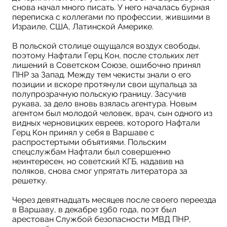
снова начал много писать. У него началась бурная
переписка с коллегами по профессии, жившими в
Израиле, США, Латинской Америке.
В польской столице ощущался воздух свободы,
поэтому Нафтали Герц Кон, после стольких лет
лишений в Советском Союзе, ошибочно принял
ПНР за Запад. Между тем чекисты знали о его
позиции и вскоре протянули свои щупальца за
полупрозрачную польскую границу. Заcучив
рукава, за дело вновь взялась агентура. Новым
агентом был молодой человек, врач, сын одного из
видных черновицких евреев, которого Нафтали
Герц Кон принял у себя в Варшаве с
распростертыми объятиями. Польским
спецслужбам Нафтали был совершенно
неинтересен, но советский КГБ, надавив на
поляков, снова смог упрятать литератора за
решетку.
Через девятнадцать месяцев после своего переезда
в Варшаву, в декабре 1960 года, поэт был
арестован Службой безопасности МВД ПНР,