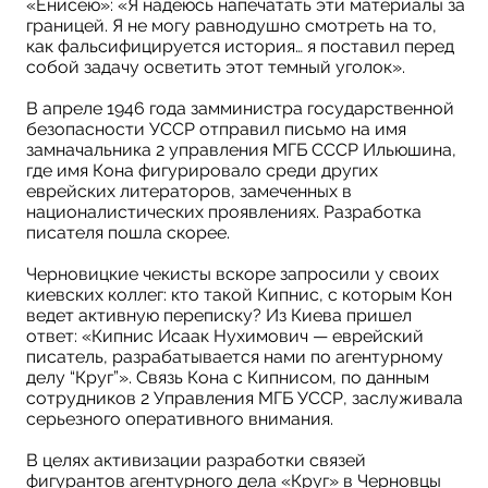
«Енисею»: «Я надеюсь напечатать эти материалы за
границей. Я не могу равнодушно смотреть на то,
как фальсифицируется история… я поставил перед
собой задачу осветить этот темный уголок».
В апреле 1946 года замминистра государственной
безопасности УССР отправил письмо на имя
замначальника 2 управления МГБ СССР Ильюшина,
где имя Кона фигурировало среди других
еврейских литераторов, замеченных в
националистических проявлениях. Разработка
писателя пошла скорее.
Черновицкие чекисты вскоре запросили у своих
киевских коллег: кто такой Кипнис, с которым Кон
ведет активную переписку? Из Киева пришел
ответ: «Кипнис Исаак Нухимович — еврейский
писатель, разрабатывается нами по агентурному
делу “Круг”». Связь Кона с Кипнисом, по данным
сотрудников 2 Управления МГБ УССР, заслуживала
серьезного оперативного внимания.
В целях активизации разработки связей
фигурантов агентурного дела «Круг» в Черновцы