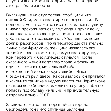
c пустой квартирой повторилась. Только двери в
этот раз были заперты.
Выглянувшие на стук соседи сообщили, что
никакой Фридман в квартире никогда не жил. В
полном замешательстве писатель вышел на улицу
и начал прохаживаться у подъезда. Вдруг к дому
подошла какая-то женщина, поинтересовавшаяся
у Кона, кого тот разыскивает. Убедившись после
долгих расспросов, что литератор действительно
лично знал Фридмана, женщина назвалась его
женой и повела гостя в ту самую квартиру, куда
Кон перед этим безуспешно стучался. После
сказанного женой кодового слова и фразы на
идише — «Ничего, можешь выйти!» —
изможденный и очень осунувшийся Янкев
Фридман открыл двери. Как оказалось, он прятался
в каком-то тайнике в недрах квартиры. Черновчане
в самом деле боялись выходить на улицу, дабы не
попасть под облаву милиции и принудительную
отправку вглубь СССР.
Засвидетельствовав творящийся в городе
беспредел, Кон и его спутница Балясная