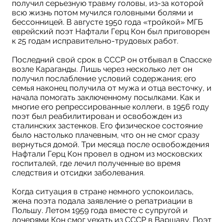
получил серьезную травму головы, из-за которой
всю жизнь потом мучился головными болями и
бессонницей. В августе 1950 года «тройкой» МГБ
еврейский поэт Нафтали Герц Кон был приговорен
к 25 годам исправительно-трудовых работ.
Последний свой срок в СССР он отбывал в Спасске
возле Караганды. Лишь через несколько лет он
получил послабление условий содержания; его
семья наконец получила от мужа и отца весточку, и
начала помогать заключенному посылками. Как и
многие его репрессированные коллеги, в 1956 году
поэт был реабилитирован и освобожден из
сталинских застенков. Его физическое состояние
было настолько плачевным, что он не смог сразу
вернуться домой. Три месяца после освобождения
Нафтали Герц Кон провел в одном из московских
госпиталей, где лечил полученные во время
следствия и отсидки заболевания.
Когда ситуация в стране немного успокоилась,
жена поэта подала заявление о репатриации в
Польшу. Летом 1959 года вместе с супругой и
дочерями Кон смог уехать из СССР в Варшаву. Поэт