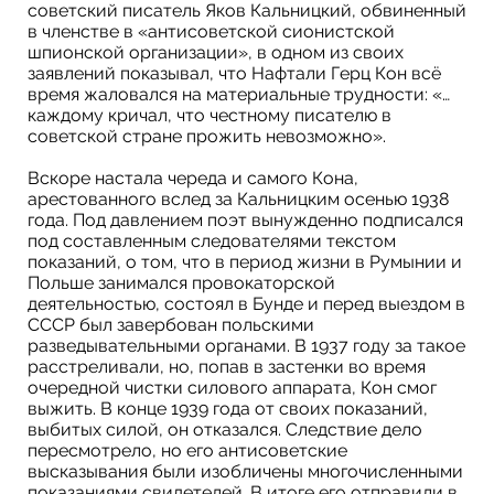
советский писатель Яков Кальницкий, обвиненный
в членстве в «антисоветской сионистской
шпионской организации», в одном из своих
заявлений показывал, что Нафтали Герц Кон всё
время жаловался на материальные трудности: «…
каждому кричал, что честному писателю в
советской стране прожить невозможно».
Вскоре настала череда и самого Кона,
арестованного вслед за Кальницким осенью 1938
года. Под давлением поэт вынужденно подписался
под составленным следователями текстом
показаний, о том, что в период жизни в Румынии и
Польше занимался провокаторской
деятельностью, состоял в Бунде и перед выездом в
СССР был завербован польскими
разведывательными органами. В 1937 году за такое
расстреливали, но, попав в застенки во время
очередной чистки силового аппарата, Кон смог
выжить. В конце 1939 года от своих показаний,
выбитых силой, он отказался. Следствие дело
пересмотрело, но его антисоветские
высказывания были изобличены многочисленными
показаниями свидетелей. В итоге его отправили в