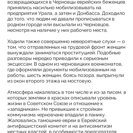
возвращающихся в Черновцы еврейских беженцев
принялись насильно мобилизовывать на
предприятия Урала, а затем и Донбасса. Доходило
до того, что людям не давали прописываться в
родном городе или высылали из Черновцов,
несмотря на наличие у них рабочего места.
Ходили также совершенно невероятные слухи — о
том, что отправленных на трудовой фронт женщин
вынуждали заниматься проституцией. Подобные
разговоры нередко приводили к серьезным
эксцессам. В одном из черновицких военкоматов,
где оформляли документы мобилизованным на
работы, шесть женщин, боясь позора, выпрыгнули
из окон второго этажа на мостовую.
Атмосфера накалялась в том числе и из-за писем, в
которых земляки в красках описывали уровень
жизни в Советском Союзе и отношение к
«западникам». Не привыкшие к стройкам
коммунизма черновчане впадали в панику.
Жаловались тамошние евреи в Еврейский
антифашистский комитет и на антисемитизм
местных властей, в особенности председателя