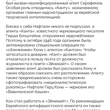
был вызван квалифицированный агент Серафимов.
Особая роль отводилась «Канту», назначенному
органами главным надсмотрщиком за еврейской
творческой интеллигенцией.
Близко к себе Нафтали никого не подпускал, а
агента «Канта», известного черновицкого писателя
Гирша Блоштейна, откровенно недолюбливал.
Поэтому в октябре 1946 года органами была
запланирована специальная операция по
«сближению» Кона с агентом «Кантом». Чтобы
затесаться в доверие, «Кант» должен был
отказаться в пользу поэта от должности
журналиста в газете «Эйникайт». О своем
заявлении агент должен был рассказать Кону и
таким образом снискать его расположение. Агенту
также предписывалось очень осторожно
сфотографировать «националистическую
рукопись» Нафтали Герц Кона — черновик его
«Вавилонской башни».
Кон стал работать в «Эйникайт». По рекомендации
Еврейского антифашистского комитета он также