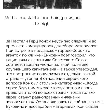
With a mustache and hair_3 row_on
phot
the right
За Нафтали Герц Коном неусыпно следили и во
время его командировок для сбора материалов.
При встрече в молдавском городе Сороки с
агентом по кличке «Енисей» поэт говорил, что
национальная политика Советского Союза
соответствовала «колониальной политике
крупнейшего капитализма», а также утверждал,
что построение социализма в отдельно взятой
стране — утопия. В отношении еврейского
вопроса Кон был столь же категоричен: «…Когда
евреи будут иметь свое государство и своих
представителей во всех странах, тогда только
евреи станут равноправными членами
человечества». Останавливаясь на собранных им в
Буковине и Бессарабии материалах, Кон сказал