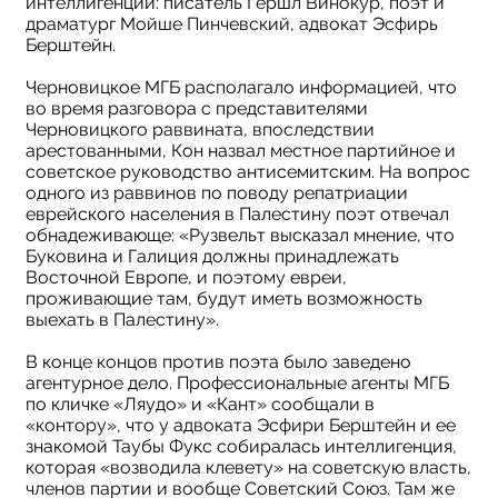
интеллигенции: писатель Гершл Винокур, поэт и
драматург Мойше Пинчевский, адвокат Эсфирь
Берштейн.
Черновицкое МГБ располагало информацией, что
во время разговора с представителями
Черновицкого раввината, впоследствии
арестованными, Кон назвал местное партийное и
советское руководство антисемитским. На вопрос
одного из раввинов по поводу репатриации
еврейского населения в Палестину поэт отвечал
обнадеживающе: «Рузвельт высказал мнение, что
Буковина и Галиция должны принадлежать
Восточной Европе, и поэтому евреи,
проживающие там, будут иметь возможность
выехать в Палестину».
В конце концов против поэта было заведено
агентурное дело. Профессиональные агенты МГБ
по кличке «Ляудо» и «Кант» сообщали в
«контору», что у адвоката Эсфири Берштейн и ее
знакомой Таубы Фукс собиралась интеллигенция,
которая «возводила клевету» на советскую власть,
членов партии и вообще Советский Союз. Там же