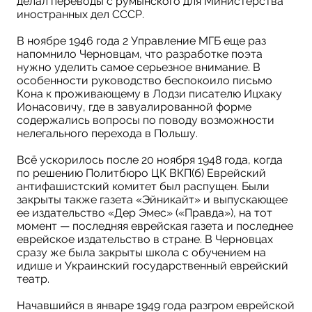
делал переводы с румынского для Министерства
иностранных дел СССР.
В ноябре 1946 года 2 Управление МГБ еще раз
напомнило Черновцам, что разработке поэта
нужно уделить самое серьезное внимание. В
особенности руководство беспокоило письмо
Кона к проживающему в Лодзи писателю Ицхаку
Ионасовичу, где в завуалированной форме
содержались вопросы по поводу возможности
нелегального перехода в Польшу.
Всё ускорилось после 20 ноября 1948 года, когда
по решению Политбюро ЦК ВКП(б) Еврейский
антифашистский комитет был распущен. Были
закрыты также газета «Эйникайт» и выпускающее
ее издательство «Дер Эмес» («Правда»), на тот
момент — последняя еврейская газета и последнее
еврейское издательство в стране. В Черновцах
сразу же была закрыты школа с обучением на
идише и Украинский государственный еврейский
театр.
Начавшийся в январе 1949 года разгром еврейской