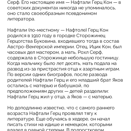
Серф. Его настоящее имя — Нафтали Герц Кон — в
советских документах никогда не упоминалось,
оно стало своеобразным псевдонимом
литератора.
Нафтали (по-местному — Нафтоле) Герц Кон
родился в 1910 году в городке Сторожинец
Герцогства Буковина, входившего тогда в состав
Австро-Венгерской империи. Отец, Ицик Кон, был
часовых дел мастером, а мать, Рохл Серф,
содержала в Сторожинце небольшую гостиницу.
Когда мальчику было лет десять, мать подала на
развод из-за пристрастия отца к азартным играм.
По версии одних биографов, после развода
родителей Нафтали Герц и его младший брат Яков
остались с матерью и бабушкой, по
предположениям других — детей разделили:
Нафтали Герц жил у отца, а Яков — c матерью.
Но доподлинно известно, что с самого раннего
возраста Нафтали Герц проявлял тягу к
литературе. Еще обучаясь в хедере, он начал
писать стихи на идише и немецком, которыми
владел в равной степени. В подростковом