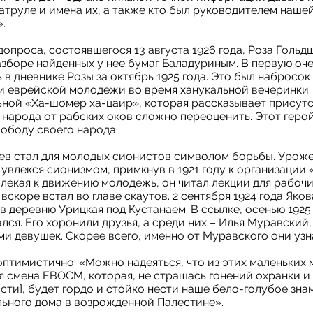
атруле и имена их, а также кто был руководителем нашей
.
опроса, состоявшегося 13 августа 1926 года, Роза Голь
зборе найденных у нее бумаг Баладуриным. В первую оч
в дневнике Розы за октябрь 1925 года. Это был набросок
и еврейской молодежи во время ханукальной вечеринки.
ьной «Ха-шомер ха-цаир», которая рассказывает присутс
народа от рабских оков сложно переоценить. Этот герой
ободу своего народа.
в стал для молодых сионистов символом борьбы. Уроже
 увлекся сионизмом, примкнув в 1921 году к организации 
лекая к движению молодежь, он читал лекции для рабочи
вскоре встал во главе скаутов. 2 сентября 1924 года Яко
в деревню Урицкая под Кустанаем. В ссылке, осенью 1925 
ся. Его хоронили друзья, а среди них – Илья Муравский
и девушек. Скорее всего, именно от Муравского они узн
оптимистично: «Можно надеяться, что из этих маленьких 
 смена ЕВОСМ, которая, не страшась гонений охранки и 
сти], будет гордо и стойко нести наше бело-голубое зна
льного дома в возрожденной Палестине».