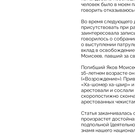
человек было в моем п
говорить отказываюсь»
Во время следующего д
присутствовать при ра
заинтересовала запись 
говорилось о собрани
о выступлении патрул
вклад в освобождение 
Моисеев, павший за св
Погибший Яков Моисее
16-летнем возрасте он
(«Возрождение»). Прив
«Ха-шомер ха-цаир» и 
арестовали и сослали 
скоропостижно скончал
арестованных чекистам
Статья заканчивалась 
произрастет достойная
подпольной [деятельно
знамя нашего национа