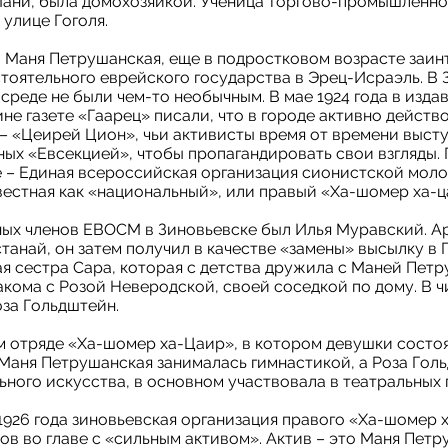
 Мани, была домохозяйкой. Ученица торгово-промышленн
 улице Гоголя.
и Маня Петрушанская, еще в подростковом возрасте заи
оятельного еврейского государства в Эрец-Исраэль. В 
среде не были чем-то необычным. В мае 1924 года в изда
е газете «Гаарец» писали, что в городе активно действ
 – «Цеирей Цион», чьи активисты время от времени выст
ых «Евсекцией», чтобы пропагандировать свои взгляды.
– Единая всероссийская организация сионистской моло
вестная как «национальный», или правый «Ха-шомер ха-
ных членов ЕВОСМ в Зиновьевске был Илья Муравский. А
станай, он затем получил в качестве «замены» высылку в 
я сестра Сара, которая с детства дружила с Маней Петр
акома с Розой Неверодской, своей соседкой по дому. В 
оза Гольдштейн.
 отряде «Ха-шомер ха-Цаир», в котором девушки состоял
Маня Петрушанская занималась гимнастикой, а Роза Голь
ного искусства, в основном участвовала в театральных 
1926 года зиновьевская организация правого «Ха-шомер 
тов во главе с «сильным активом». Актив – это Маня Петр