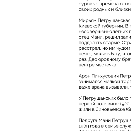
суровые времена относ
своих родных и близки
Мирьям Петрушанская (
Киевской губернии. В 
несовершеннолетних п
отец Мани, решил запи
подделать старые. Стр
расстрел, но им чудом
печке, молясь Б-гу, чт
раз. Двоюродному брат
центре местечка.
Арон Пинхусович Петр
занимался мелкой торг
даже врача вызывали, 
У Петрушанских было т
первой половине 1920-
жили в Зиновьевске (б
Подруга Мани Петруша
1909 года в семье слу