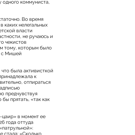
у одного коммуниста,
статочно. Во время
в каких нелегальных
етской власти
астности, не ручаюсь и
то чекистов
ым тому, которым было
ю с Мишей
 что была активисткой
 принадлежала к
твительно, отпираться
надписью
но предчувствуя
 бы прятать, «так как
-цаир» в момент ее
26 года оттуда
 «патрульной»:
е стала: «Сколько