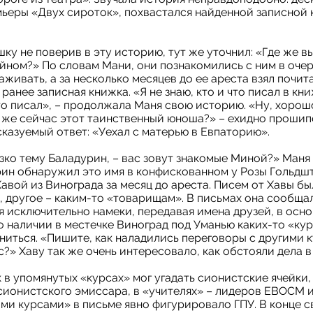
ьеры «Двух сироток», похвастался найденной записной 
шку не поверив в эту историю, тут же уточнил: «Где же в
ном?» По словам Мани, они познакомились с ним в очер
аживать, а за несколько месяцев до ее ареста взял почита
анее записная книжка. «Я не знаю, кто и что писал в кни
то писал», – продолжала Маня свою историю. «Ну, хорош
е же сейчас этот таинственный юноша?» – ехидно прошип
казуемый ответ: «Уехал с матерью в Евпаторию».
зко тему Баладурин, – вас зовут знакомые Миной?» Маня
рин обнаружил это имя в конфискованном у Розы Гольдш
авой из Винограда за месяц до ареста. Писем от Хавы бы
 другое – каким-то «товарищам». В письмах она сообщал
я исключительно намеки, передавая имена друзей, в осн
 наличии в местечке Виноград под Уманью каких-то «кур
иться. «Пишите, как наладились переговоры с другими к
?» Хаву так же очень интересовало, как обстояли дела в
 упомянутых «курсах» мог угадать сионистские ячейки,
сионистского эмиссара, в «учителях» – лидеров ЕВОСМ 
и курсами» в письме явно фигурировало ГПУ. В конце с