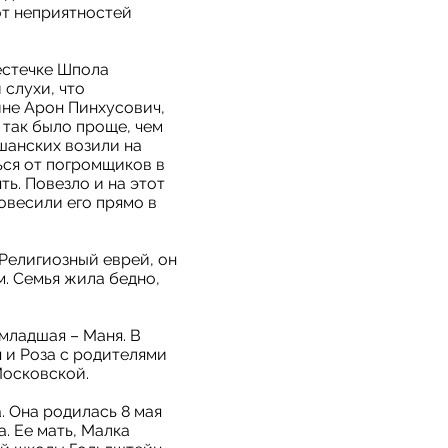
от неприятностей
естечке Шпола
слухи, что
ине Арон Пинхусович,
 так было проще, чем
шанских возили на
ься от погромщиков в
ть. Повезло и на этот
овесили его прямо в
Религиозный еврей, он
м. Семья жила бедно,
младшая – Маня. В
 и Роза с родителями
Московской.
 Она родилась 8 мая
. Ее мать, Малка