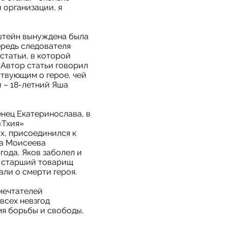
 организации, я
дштейн вынуждена была
ередь следователя
 статьи, в которой
 Автор статьи говорил
твующим о герое, чей
 – 18-летний Яша
нец Екатеринослава, в
«Тхия»
х, присоединился к
ва Моисеева
года, Яков заболел и
, старший товарищ
али о смерти героя.
мечтателей
всех невзгод
мя борьбы и свободы,