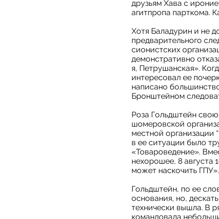
друзьям Хава с ироние
агитпропа парткома. К
Хотя Баладурин и не д
предварительного след
сионистских организац
демонстративно отказа
я, Петрушанская». Ког
интересовал ее почерк
написано большинство
Бронштейном следовате
Роза Гольдштейн свою 
шомеровской организа
местной организации “
в ее ситуации было тр
«Товароведение». Вмес
нехорошее, 8 августа 1
может наскочить ГПУ».
Гольдштейн, по ее сло
основания, но, дескать
технически вышла. В р
командовала небольши