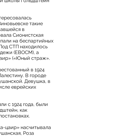
ой школы Гольдштейн
нтересовалась
Зиновьевске такие
вавшейся в
овала Сионистская
упали на беспартийных
 Под СТП находилось
дежи (ЕВОСМ), а
цаир» («Юный страж».
рестованный в 1924
Палестину. В городе
ушанской. Девушка, в
числе еврейских
и c 1924 года, были
дштейн, как
постановках.
ха-цаир» насчитывала
ушанская, Роза