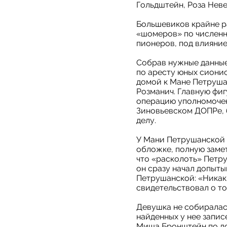
Гольдштейн, Роза Неве
Большевиков крайне р
«шомеров» по численн
пионеров, под влияние
Собрав нужные данные
по аресту юных сионис
домой к Мане Петруша
Розманич. Главную фиг
операцию уполномочен
Зиновьевском ДОПРе, 6
делу.
У Мани Петрушанской 
обложке, полную замет
что «расколоть» Петру
он сразу начал допыты
Петрушанской: «Никаких
свидетельствовал о то
Девушка не собиралас
найденных у нее запис
Миша Бронштейн по дор