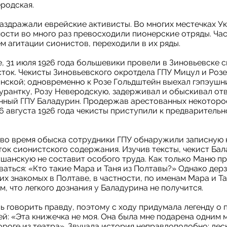
родская.
аздражали еврейские активисты. Во многих местечках У
ости во много раз превосходили пионерские отряды. Ча
м агитации сионистов, переходили в их ряды.
, 31 июля 1926 года большевики провели в Зиновьевске
ток. Чекисты Зиновьевского окротдела ГПУ Мицул и Роз
нской; одновременно к Розе Гольдштейн выехал гэпэушн
урантку, Розу Неверодскую, задерживал и обыскивал от
ный ГПУ Баладурин. Продержав арестованных некоторое
 августа 1926 года чекисты приступили к предваритель
во время обыска сотрудники ГПУ обнаружили записную 
ок сионистского содержания. Изучив тексты, чекист Бал
шанскую не составит особого труда. Как только Маню пр
ваться: «Кто такие Мара и Таня из Полтавы?» Однако дер
 знакомых в Полтаве, в частности, по именам Мара и Тан
м, что легкого дознания у Баладурина не получится.
ь говорить правду, поэтому с ходу придумала легенду о
ей: «Эта книжечка не моя. Она была мне подарена одним
оге из театра». Звучала история неправдоподобно: деск