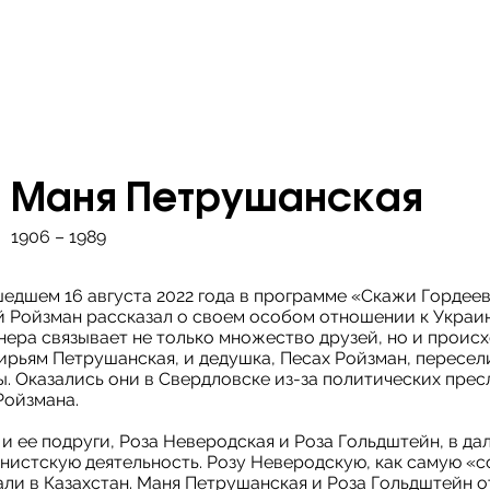
Маня Петрушанская
1906 – 1989
шедшем 16 августа 2022 года в программе «Скажи Гордее
 Ройзман рассказал о своем особом отношении к Украин
нера связывает не только множество друзей, но и проис
ирьям Петрушанская, и дедушка, Песах Ройзман, пересел
. Оказались они в Свердловске из-за политических пре
Ройзмана.
 ее подруги, Роза Неверодская и Роза Гольдштейн, в да
нистскую деятельность. Розу Неверодскую, как самую «
ли в Казахстан. Маня Петрушанская и Роза Гольдштейн о