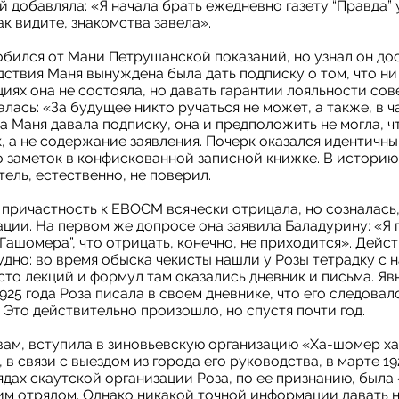
й добавляла: «Я начала брать ежедневно газету “Правда” 
ак видите, знакомства завела».
обился от Мани Петрушанской показаний, но узнал он до
ствия Маня вынуждена была дать подписку о том, что ни 
иях она не состояла, но давать гарантии лояльности сов
лась: «За будущее никто ручаться не может, а также, в ч
да Маня давала подписку, она и предположить не могла, ч
, а не содержание заявления. Почерк оказался идентичн
 заметок в конфискованной записной книжке. В истори
ль, естественно, не поверил.
причастность к ЕВОСМ всячески отрицала, но созналась,
ции. На первом же допросе она заявила Баладурину: «Я
Гашомера”, что отрицать, конечно, не приходится». Дейс
удно: во время обыска чекисты нашли у Розы тетрадку с 
то лекций и формул там оказались дневник и письма. Яв
925 года Роза писала в своем дневнике, что его следовало
 Это действительно произошло, но спустя почти год.
вам, вступила в зиновьевскую организацию «Ха-шомер ха
, в связи с выездом из города его руководства, в марте 19
ядах скаутской организации Роза, по ее признанию, была
м отрядом. Однако никакой точной информации давать н