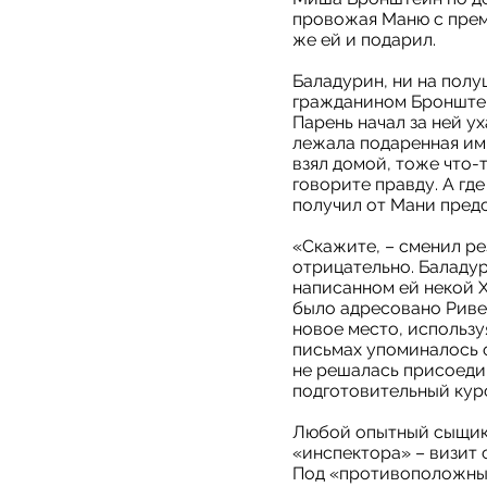
провожая Маню с прем
же ей и подарил.
Баладурин, ни на полу
гражданином Бронштей
Парень начал за ней ух
лежала подаренная им р
взял домой, тоже что-
говорите правду. А гд
получил от Мани предс
«Скажите, – сменил ре
отрицательно. Баладу
написанном ей некой Х
было адресовано Риве,
новое место, использу
письмах упоминалось о
не решалась присоедин
подготовительный курс
Любой опытный сыщик в
«инспектора» – визит 
Под «противоположным