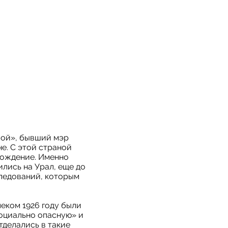
вой», бывший мэр
е. C этой страной
хождение. Именно
ились на Урал, еще до
следований, которым
леком 1926 году были
социально опасную» и
тделались в такие