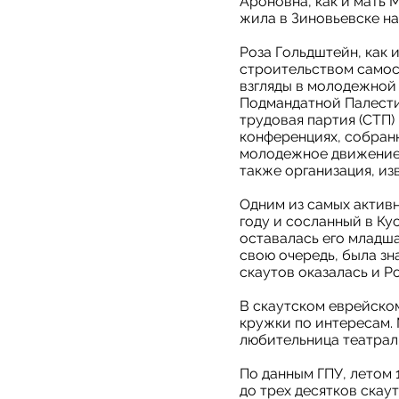
Ароновна, как и мать
жила в Зиновьевске на
Роза Гольдштейн, как 
строительством самост
взгляды в молодежной 
Подмандатной Палестин
трудовая партия (СТП)
конференциях, собранн
молодежное движение 
также организация, из
Одним из самых актив
году и сосланный в Ку
оставалась его младша
свою очередь, была зн
скаутов оказалась и Р
В скаутском еврейском
кружки по интересам. 
любительница театраль
По данным ГПУ, летом 
до трех десятков скау