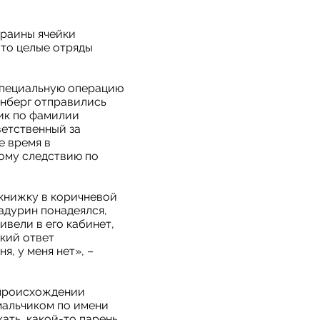
краины ячейки
сто целые отряды
 специальную операцию
енберг отправились
ик по фамилии
ветственный за
 время в
ному следствию по
книжку в коричневой
адурин понадеялся,
ивели в его кабинет,
зкий ответ
я, у меня нет», –
 происхождении
 мальчиком по имени
ать, какой-то парень,