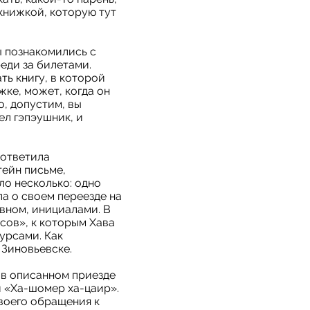
книжкой, которую тут
ы познакомились с
еди за билетами.
ть книгу, в которой
жке, может, когда он
о, допустим, вы
ел гэпэушник, и
 ответила
тейн письме,
ло несколько: одно
а о своем переезде на
овном, инициалами. В
сов», к которым Хава
урсами. Как
 Зиновьевске.
 в описанном приезде
и «Ха-шомер ха-цаир».
воего обращения к