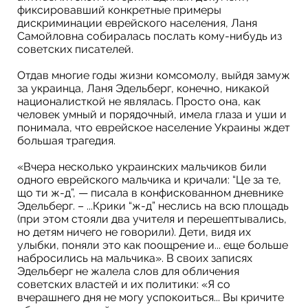
фиксировавший конкретные примеры
дискриминации еврейского населения, Ланя
Самойловна собиралась послать кому-нибудь из
советских писателей.
Отдав многие годы жизни комсомолу, выйдя замуж
за украинца, Ланя Эдельберг, конечно, никакой
националисткой не являлась. Просто она, как
человек умный и порядочный, имела глаза и уши и
понимала, что еврейское население Украины ждет
большая трагедия.
«Вчера несколько украинских мальчиков били
одного еврейского мальчика и кричали: “Це за те,
що ти ж-д”, — писала в конфискованном дневнике
Эдельберг. – ...Крики “ж-д” неслись на всю площадь
(при этом стояли два учителя и перешептывались,
но детям ничего не говорили). Дети, видя их
улыбки, поняли это как поощрение и... еще больше
набросились на мальчика». В своих записях
Эдельберг не жалела слов для обличения
советских властей и их политики: «Я со
вчерашнего дня не могу успокоиться... Вы кричите