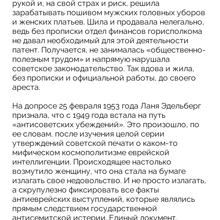
рукой и, на свой страх и риск, решила
зарабатывать пошивом мужских головных уборов
и женских платьев. Шила и продавала нелегально,
ведь без прописки отдел финансов горисполкома
не давал необходимый для этой деятельности
патент. Получается, не занималась «общественно-
полезным трудом» и напрямую нарушала
советское законодательство. Так вдова и жила,
без прописки и официальной работы, до своего
ареста.
На допросе 25 февраля 1953 года Ланя Эдельберг
признала, что с 1949 года встала на путь
«антисоветских убеждений». Это произошло, по
ее словам, после изучения целой серии
утверждений советской печати о каком-то
мифическом космополитизме еврейской
интеллигенции. Происходящее настолько
возмутило женщину, что она стала на бумаге
излагать свое недовольство. И не просто излагать,
а скрупулезно фиксировать все факты
антиеврейских выступлений, которые являлись
прямым следствием государственной
антисемитской истерии. Единый документ,