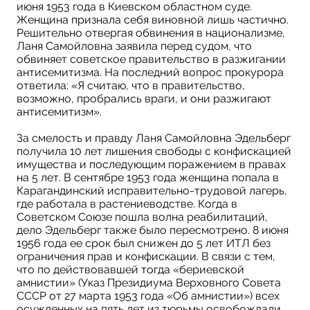
июня 1953 года в Киевском областном суде.
Женщина признала себя виновной лишь частично.
Решительно отвергая обвинения в национализме,
Ланя Самойловна заявила перед судом, что
обвиняет советское правительство в разжигании
антисемитизма. На последний вопрос прокурора
ответила: «Я считаю, что в правительство,
возможно, пробрались враги, и они разжигают
антисемитизм».
За смелость и правду Ланя Самойловна Эдельберг
получила 10 лет лишения свободы с конфискацией
имущества и последующим поражением в правах
на 5 лет. В сентябре 1953 года женщина попала в
Карагандинский исправительно-трудовой лагерь,
где работала в растениеводстве. Когда в
Советском Союзе пошла волна реабилитаций,
дело Эдельберг также было пересмотрено. 8 июня
1956 года ее срок был снижен до 5 лет ИТЛ без
ограничения прав и конфискации. В связи с тем,
что по действовавшей тогда «бериевской
амнистии» (Указ Президиума Верховного Совета
СССР от 27 марта 1953 года «Об амнистии») всех
осужденных на пять лет из тюрьмы освобождали,