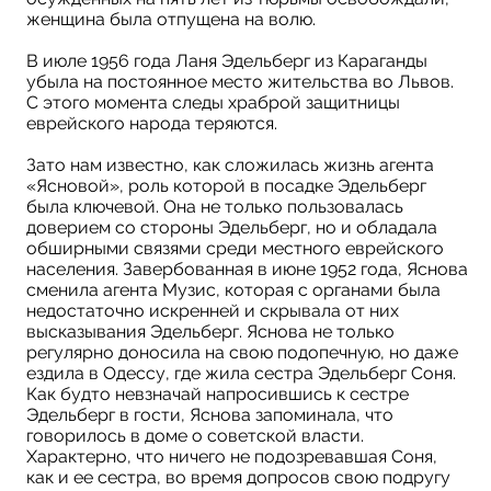
женщина была отпущена на волю.
В июле 1956 года Ланя Эдельберг из Караганды
убыла на постоянное место жительства во Львов.
С этого момента следы храброй защитницы
еврейского народа теряются.
Зато нам известно, как сложилась жизнь агента
«Ясновой», роль которой в посадке Эдельберг
была ключевой. Она не только пользовалась
доверием со стороны Эдельберг, но и обладала
обширными связями среди местного еврейского
населения. Завербованная в июне 1952 года, Яснова
сменила агента Музис, которая с органами была
недостаточно искренней и скрывала от них
высказывания Эдельберг. Яснова не только
регулярно доносила на свою подопечную, но даже
ездила в Одессу, где жила сестра Эдельберг Соня.
Как будто невзначай напросившись к сестре
Эдельберг в гости, Яснова запоминала, что
говорилось в доме о советской власти.
Характерно, что ничего не подозревавшая Соня,
как и ее сестра, во время допросов свою подругу