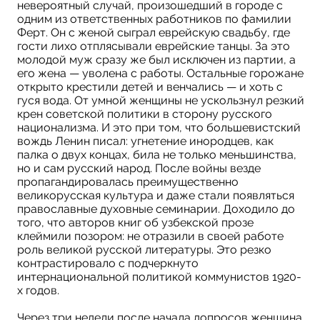
невероятный случай, произошедший в городе с
одним из ответственных работников по фамилии
Ферт. Он с женой сыграл еврейскую свадьбу, где
гости лихо отплясывали еврейские танцы. За это
молодой муж сразу же был исключен из партии, а
его жена — уволена с работы. Остальные горожане
открыто крестили детей и венчались — и хоть с
гуся вода. От умной женщины не ускользнул резкий
крен советской политики в сторону русского
национализма. И это при том, что большевистский
вождь Ленин писал: угнетение инородцев, как
палка о двух концах, била не только меньшинства,
но и сам русский народ. После войны везде
пропагандировалась преимущественно
великорусская культура и даже стали появляться
православные духовные семинарии. Доходило до
того, что авторов книг об узбекской прозе
клеймили позором: не отразили в своей работе
роль великой русской литературы. Это резко
контрастировало с подчеркнуто
интернациональной политикой коммунистов 1920-
х годов.
Через три недели после начала допросов женщина