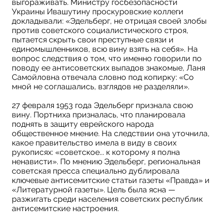
выгораживать. Министру госбезопасности
Украины Ивашутину проскуровские коллеги
докладывали: «Эдельберг, не отрицая своей злобы
против советского социалистического строя,
пытается скрыть свои преступные связи и
единомышленников, всю вину взять на себя». На
вопрос следствия о том, что именно говорили по
поводу ее антисоветских выпадов знакомые, Ланя
Самойловна отвечала словно под копирку: «Со
мной не соглашались, взглядов не разделяли».
27 февраля 1953 года Эдельберг признала свою
вину. Портниха призналась, что планировала
поднять в защиту еврейского народа
общественное мнение. На следствии она уточнила,
какое правительство имела в виду в своих
рукописях: «советское... к которому я полна
ненависти». По мнению Эдельберг, региональная
советская пресса специально дублировала
ключевые антисемитские статьи газеты «Правда» и
«Литературной газеты». Цель была ясна —
разжигать среди населения советских республик
антисемитские настроения.