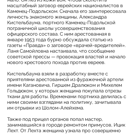
масштабный заговор еврейских националистов в
Каменец-Подольском. Сначала его заинтересовала
личность знакомого женщины, Александра
Кистельбаума, портного Каменец-Подольской
пограничной школы усовершенствования
офицерского состава. C ним арестованная в
январе 1953 года бурно обсуждала статью из
газеты «Правда» о заговоре «врачей-вредителей».
Ланя Самойловна настаивала, что сообщение
советской прессы — провокация властей и начало
нового крестового похода против евреев.
Кистельбаума взяли в разработку вместе с
приятелями арестованной из фуражечной артели
имени Кагановича, Гиршем Дралюком и Михелем
Гольдюком, у которых женщина покупала отрезы
ткани для работы. Временами портниха делилась с
ними своими взглядами на политику, зачитывала
им отрывки из Шолом-Алейхема.
Также под прицел органов попал мастер,
занимавшийся в городе ремонтом примусов, Ицик
Лехт. От Лехта женщина узнала про совершенно