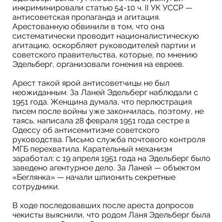
инкриминировали статью 54-10 ч. II УК УССР —
антисоветская пропаганда и агитация.
Арестованную обвинили в том, что она
систематически проводит националистическую
агитацию, оскорбляет руководителей партии и
советского правительства, которые, по мнению
Эдельберг, организовали гонения на евреев.
Арест такой ярой антисоветчицы не был
неожиданным. За Ланей Эдельберг наблюдали с
1951 года. Женщина думала, что перлюстрация
писем после войны уже закончилась, поэтому, не
таясь, написала 28 февраля 1951 года сестре в
Одессу об антисемитизме советского
руководства. Письмо служба почтового контроля
МГБ перехватила. Карательный механизм
заработал: с 19 апреля 1951 года на Эдельберг было
заведено агентурное дело. За Ланей — объектом
«Беглянка» — начали шпионить секретные
сотрудники.
В ходе последовавших после ареста допросов
чекисты выяснили, что родом Ланя Эдельберг была