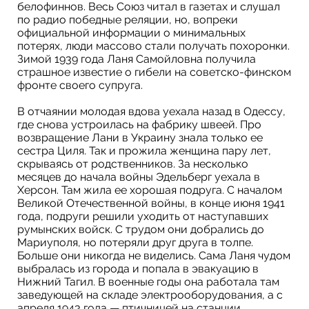
белофиннов. Весь Союз читал в газетах и слушал
по радио победные реляции, но, вопреки
официальной информации о минимальных
потерях, люди массово стали получать похоронки.
Зимой 1939 года Ланя Самойловна получила
страшное известие о гибели на советско-финском
фронте своего супруга.
В отчаянии молодая вдова уехала назад в Одессу,
где снова устроилась на фабрику швеей. Про
возвращение Лани в Украину знала только ее
сестра Циля. Так и прожила женщина пару лет,
скрываясь от родственников. За несколько
месяцев до начала войны Эдельберг уехала в
Херсон. Там жила ее хорошая подруга. С началом
Великой Отечественной войны, в конце июня 1941
года, подруги решили уходить от наступавших
румынских войск. С трудом они добрались до
Мариуполя, но потеряли друг друга в толпе.
Больше они никогда не виделись. Сама Ланя чудом
выбралась из города и попала в эвакуацию в
Нижний Тагил. В военные годы она работала там
заведующей на складе электрооборудования, а с
апреля 1943 года — птичницей на станции