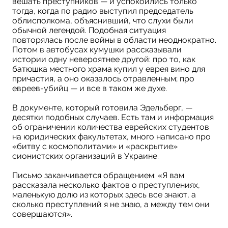
вешать преступников — и успокоились только
тогда, когда по радио выступил председатель
облисполкома, объяснивший, что слухи были
обычной легендой. Подобная ситуация
повторялась после войны в области неоднократно.
Потом в автобусах кумушки рассказывали
истории одну невероятнее другой: про то, как
батюшка местного храма купил у еврея вино для
причастия, а оно оказалось отравленным; про
евреев-убийц — и все в таком же духе.
В документе, который готовила Эдельберг, —
десятки подобных случаев. Есть там и информация
об ограничении количества еврейских студентов
на юридических факультетах, много написано про
«битву с космополитами» и «раскрытие»
сионистских организаций в Украине.
Письмо заканчивается обращением: «Я вам
рассказала несколько фактов о преступлениях,
маленькую долю из которых здесь все знают, а
сколько преступлений я не знаю, а между тем они
совершаются».