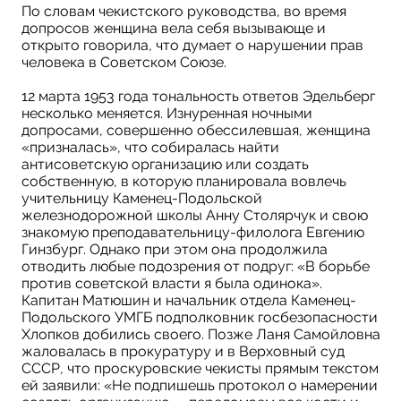
По словам чекистского руководства, во время
допросов женщина вела себя вызывающе и
открыто говорила, что думает о нарушении прав
человека в Советском Союзе.
12 марта 1953 года тональность ответов Эдельберг
несколько меняется. Изнуренная ночными
допросами, совершенно обессилевшая, женщина
«призналась», что собиралась найти
антисоветскую организацию или создать
собственную, в которую планировала вовлечь
учительницу Каменец-Подольской
железнодорожной школы Анну Столярчук и свою
знакомую преподавательницу-филолога Евгению
Гинзбург. Однако при этом она продолжила
отводить любые подозрения от подруг: «В борьбе
против советской власти я была одинока».
Капитан Матюшин и начальник отдела Каменец-
Подольского УМГБ подполковник госбезопасности
Хлопков добились своего. Позже Ланя Самойловна
жаловалась в прокуратуру и в Верховный суд
СССР, что проскуровские чекисты прямым текстом
ей заявили: «Не подпишешь протокол о намерении