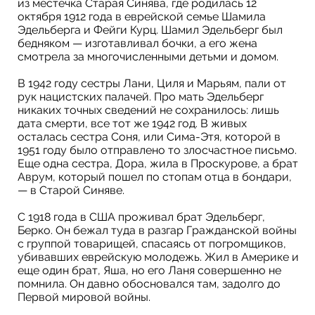
из местечка Старая Синява, где родилась 12
октября 1912 года в еврейской семье Шамила
Эдельберга и Фейги Курц. Шамил Эдельберг был
бедняком — изготавливал бочки, а его жена
смотрела за многочисленными детьми и домом.
В 1942 году сестры Лани, Циля и Марьям, пали от
рук нацистских палачей. Про мать Эдельберг
никаких точных сведений не сохранилось: лишь
дата смерти, все тот же 1942 год. В живых
осталась сестра Соня, или Сима-Этя, которой в
1951 году было отправлено то злосчастное письмо.
Еще одна сестра, Дора, жила в Проскурове, а брат
Аврум, который пошел по стопам отца в бондари,
— в Старой Синяве.
С 1918 года в США проживал брат Эдельберг,
Берко. Он бежал туда в разгар Гражданской войны
с группой товарищей, спасаясь от погромщиков,
убивавших еврейскую молодежь. Жил в Америке и
еще один брат, Яша, но его Ланя совершенно не
помнила. Он давно обосновался там, задолго до
Первой мировой войны.