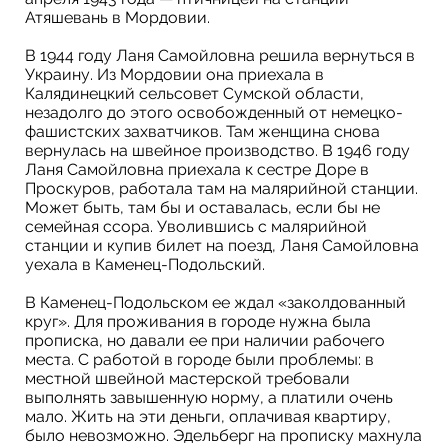
Атяшевань в Мордовии.
В 1944 году Ланя Самойловна решила вернуться в
Украину. Из Мордовии она приехала в
Калядинецкий сельсовет Сумской области,
незадолго до этого освобожденный от немецко-
фашистских захватчиков. Там женщина снова
вернулась на швейное производство. В 1946 году
Ланя Самойловна приехала к сестре Доре в
Проскуров, работала там на малярийной станции.
Может быть, там бы и оставалась, если бы не
семейная ссора. Уволившись с малярийной
станции и купив билет на поезд, Ланя Самойловна
уехала в Каменец-Подольский.
В Каменец-Подольском ее ждал «заколдованный
круг». Для проживания в городе нужна была
прописка, но давали ее при наличии рабочего
места. С работой в городе были проблемы: в
местной швейной мастерской требовали
выполнять завышенную норму, а платили очень
мало. Жить на эти деньги, оплачивая квартиру,
было невозможно. Эдельберг на прописку махнула