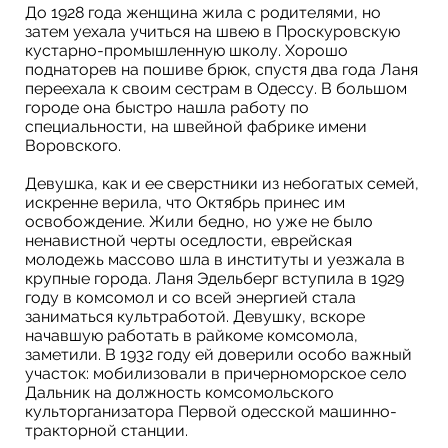
До 1928 года женщина жила с родителями, но
затем уехала учиться на швею в Проскуровскую
кустарно-промышленную школу. Хорошо
поднаторев на пошиве брюк, спустя два года Ланя
переехала к своим сестрам в Одессу. В большом
городе она быстро нашла работу по
специальности, на швейной фабрике имени
Воровского.
Девушка, как и ее сверстники из небогатых семей,
искренне верила, что Октябрь принес им
освобождение. Жили бедно, но уже не было
ненавистной черты оседлости, еврейская
молодежь массово шла в институты и уезжала в
крупные города. Ланя Эдельберг вступила в 1929
году в комсомол и со всей энергией стала
заниматься культработой. Девушку, вскоре
начавшую работать в райкоме комсомола,
заметили. В 1932 году ей доверили особо важный
участок: мобилизовали в причерноморское село
Дальник на должность комсомольского
культорганизатора Первой одесской машинно-
тракторной станции.