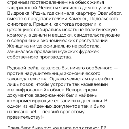
странным постановлением на обыск жилья
задержанной. Чекисты явились в дом по улице
Выдровка №22-а, где снимала квартиру Эдельберг,
вместе с представителями Каменец-Подольского
финотдела. Пришли, как тогда говорили, к
цеховщице: собирались искать не политическую
крамолу, а деньги и вещдоки, свидетельствующие
о совершении экономических преступлений.
Женщина нигде официально не работала,
занималась продажей мужских фуражек
собственного производства.
Рядовой рейд, казалось бы, ничего особенного —
против нарушительницы экономического
законодательства. Однако чекистам нужен был
лишь повод, чтобы устроить так называемый
«зашифрованный» обыск. Вскоре среди
документов задержанной были найдены
компрометирующие ее записи и дневники. В
одном из найденных документов так и было
написано: «Я — первый враг этому
правительству!»
Эдельберг была тут же взята под стражу. Ей