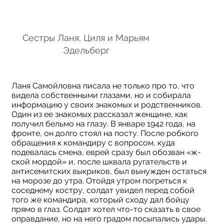
Сестры Ланя, Циля и Марьям
Дневник
Эдельберг
Ланя Самойловна писала не только про то, что
видела собственными глазами, но и собирала
информацию у своих знакомых и родственников.
Один из ее знакомых рассказал женщине, как
получил бельмо на глазу. В январе 1942 года, на
фронте, он долго стоял на посту. После робкого
обращения к командиру с вопросом, куда
подевалась смена, еврей сразу был обозван «ж-
ской мордой» и, после шквала ругательств и
антисемитских выкриков, был вынужден остаться
на морозе до утра. Отойдя утром погреться к
соседнему костру, солдат увидел перед собой
того же командира, который сходу дал бойцу
прямо в глаз. Солдат хотел что-то сказать в свое
оправдание, но на него градом посыпались удары.