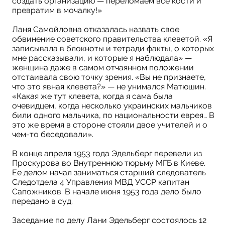
создать организацию — переломаем все кости и
превратим в мочалку!»
Ланя Самойловна отказалась назвать свое
обвинение советского правительства клеветой. «Я
записывала в блокноты и тетради факты, о которых
мне рассказывали, и которые я наблюдала» —
женщина даже в самом отчаянном положении
отстаивала свою точку зрения. «Вы не признаете,
что это явная клевета?» — не унимался Матюшин.
«Какая же тут клевета, когда я сама была
очевидцем, когда несколько украинских мальчиков
били одного мальчика, по национальности еврея… В
это же время в стороне стояли двое учителей и о
чем-то беседовали».
В конце апреля 1953 года Эдельберг перевели из
Проскурова во Внутреннюю тюрьму МГБ в Киеве.
Ее делом начал заниматься старший следователь
Следотдела 4 Управления МВД УССР капитан
Сапожников. В начале июня 1953 года дело было
передано в суд.
Заседание по делу Лани Эдельберг состоялось 12