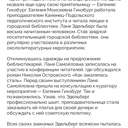
назвала еще одну свою приятельницу — Евгению
Гинзбург. Евгения Моисеевна Гинзбург работала
преподавателем Каменец-Подольского
педагогического института и читала лекции в
городской библиотеке. Ланя Эдельберг была
весьма начитанным человеком. Став заядлой
посетительницей городской библиотеки, она
регулярно участвовала в различных
окололитературных мероприятиях.
Откликнувшись однажды на предложение
библиотекарей, Ланя Самойловна записалась на
участие в конференции читателей, где обсуждался
роман Николая Островского «Как закалялась
сталь». Перед своим выступлением Ланя
Самойловна пришла на консультацию к куратору
мероприятия — Евгении Гинзбург. Так и
познакомились. Узнав, что Эдельберг
профессионально шьет, преподавательница стала
заказывать ей платья для своей дочери и
обсуждать с ней советскую политику.
Всех своих знакомых Эдельберг всячески пыталась