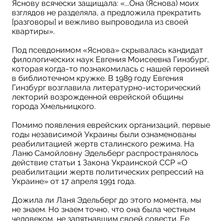
Яснову всячески защищала: «...Она (Яснова) моих
взглядов не разделяла, а предложила прекратить
[разговоры] и вежливо выпроводила из своей
квартиры».
Под псевдонимом «Яснова» скрывалась кандидат
филологических наук Евгения Моисеевна Гинзбург,
которая когда-то познакомилась с нашей героиней
в библиотечном кружке. В 1989 году Евгения
Гинзбург возглавила литературно-исторический
лекторий возрожденной еврейской общины
города Хмельницкого.
Помимо появления еврейских организаций, первые
годы независимой Украины были ознаменованы
реабилитацией жертв сталинского режима. На
Ланю Самойловну Эдельберг распространялось
действие статьи 1 Закона Украинской ССР «О
реабилитации жертв политических репрессий на
Украине» от 17 апреля 1991 года.
Дожила ли Ланя Эдельберг до этого момента, мы
не знаем. Но знаем точно, что она была честным
человеком, не запятнавшим своей совести. Ее