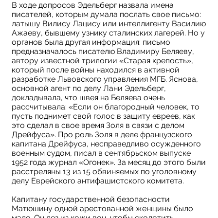
В ходе допросов Эдельберг назвала имена
писателей, которым думала послать свое письмо:
латышу Вилису Лацису или интеллигенту Василию
Ажаеву, бывшему узнику сталинских лагерей. Но у
органов была другая информация: письмо
предназначалось писателю Владимиру Беляеву,
автору известной трилогии «Старая крепость»,
который после войны находился в активной
разработке Львовского управления МГБ. Яснова,
основной агент по делу Лани Эдельберг,
докладывала, что швея на Беляева очень
рассчитывала: «Если он благородный человек, то
пусть поднимет свой голос в защиту евреев, как
это сделал в свое время Золя в связи с делом
Дрейфуса». Про роль Золя в деле французского
капитана Дрейфуса, несправедливо осужденного
военным судом, писал в сентябрьском выпуске
1952 года журнал «Огонек». За месяц до этого были
расстреляны 13 из 15 обвиняемых по уголовному
делу Еврейского антифашистского комитета.
Капитану государственной безопасности
Матюшину одной арестованной женщины было
мало. Он лез из кожи вон, чтобы сколотить