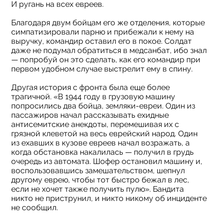
И ругань на всех евреев.
Благодаря двум бойцам его же отделения, которые
симпатизировали парню и прибежали к нему на
выручку, командир оставил его в покое. Солдат
даже не подумал обратиться в медсанбат, ибо знал
— попробуй он это сделать, как его командир при
первом удобном случае выстрелит ему в спину.
Другая история с фронта была еще более
трагичной. «В 1944 году в грузовую машину
попросились два бойца, земляки-евреи. Один из
пассажиров начал рассказывать ехидные
антисемитские анекдоты, перемешивая их с
грязной клеветой на весь еврейский народ. Один
из ехавших в кузове евреев начал возражать, а
когда обстановка накалилась — получил в грудь
очередь из автомата. Шофер остановил машину и,
воспользовавшись замешательством, шепнул
другому еврею, чтобы тот быстро бежал в лес,
если не хочет также получить пулю». Бандита
никто не приструнил, и никто никому об инциденте
не сообщил.