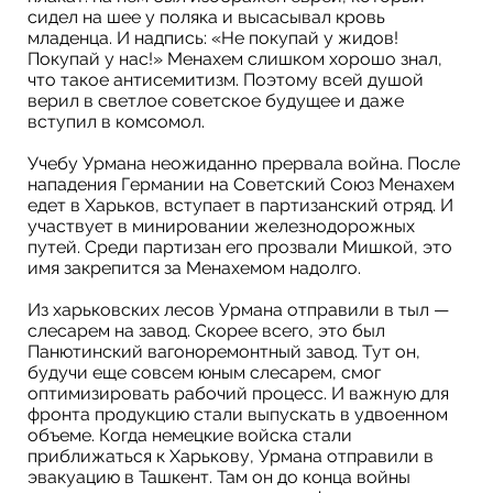
сидел на шее у поляка и высасывал кровь
младенца. И надпись: «Не покупай у жидов!
Покупай у нас!» Менахем слишком хорошо знал,
что такое антисемитизм. Поэтому всей душой
верил в светлое советское будущее и даже
вступил в комсомол.
Учебу Урмана неожиданно прервала война. После
нападения Германии на Советский Союз Менахем
едет в Харьков, вступает в партизанский отряд. И
участвует в минировании железнодорожных
путей. Среди партизан его прозвали Мишкой, это
имя закрепится за Менахемом надолго.
Из харьковских лесов Урмана отправили в тыл —
слесарем на завод. Скорее всего, это был
Панютинский вагоноремонтный завод. Тут он,
будучи еще совсем юным слесарем, смог
оптимизировать рабочий процесс. И важную для
фронта продукцию стали выпускать в удвоенном
объеме. Когда немецкие войска стали
приближаться к Харькову, Урмана отправили в
эвакуацию в Ташкент. Там он до конца войны