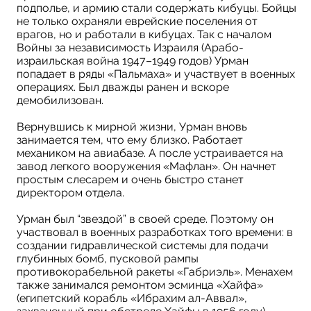
подполье, и армию стали содержать кибуцы. Бойцы
не только охраняли еврейские поселения от
врагов, но и работали в кибуцах. Так с началом
Войны за независимость Израиля (Арабо-
израильская война 1947–1949 годов) Урман
попадает в ряды «Пальмаха» и участвует в военных
операциях. Был дважды ранен и вскоре
демобилизован.
Вернувшись к мирной жизни, Урман вновь
занимается тем, что ему близко. Работает
механиком на авиабазе. А после устраивается на
завод легкого вооружения «Мафлан». Он начнет
простым слесарем и очень быстро станет
директором отдела.
Урман был “звездой” в своей среде. Поэтому он
участвовал в военных разработках того времени: в
создании гидравлической системы для подачи
глубинных бомб, пусковой рампы
противокорабельной ракеты «Габриэль». Менахем
также занимался ремонтом эсминца «Хайфа»
(египетский корабль «Ибрахим ал-Аввал»,