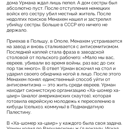
дома Урмана ждал лишь пепел. А дом сестры был
абсолютно пуст. После отступления немецких
войск его сестру убил местный житель. После
недолгих поисков Менахем нашел и застрелил
убийцу сестры. Больше в СССР его ничего не
держало.
Приехав в Польшу, в Ополе, Менахем устраивается
на завод и вновь сталкивается с антисемитизмом.
Последней каплей стала фраза в заводской
столовой от польского рабочего: «Мало мы вас,
евреев, убивали во время войны, раз вас до сих
пор так много». В ответ Урман вскочил на стол и
ударил своего обидчика ногой в лицо. После этого
Менахем понял: единственный способ уйти от
антисемитизма — это жить среди евреев. Урман
находит сионистскую организацию «Ха-шомер ха-
цаир» (аналог американских скаутов), которая
готовила еврейскую молодежь к переселению в
кибуцы (сельхоз. коммуны) в Подмандатную
Палестину.
В «Ха-шомер ха-цаир» у каждого была своя задача.
Урман ходил по Варшавскому ж/д вокзалу. Искал