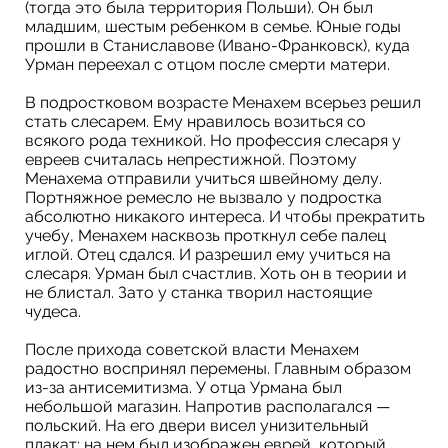
(тогда это была территория Польши). Он был
младшим, шестым ребенком в семье. Юные годы
прошли в Станиславове (Ивано-Франковск), куда
Урман переехал с отцом после смерти матери.
В подростковом возрасте Менахем всерьез решил
стать слесарем. Ему нравилось возиться со
всякого рода техникой. Но профессия слесаря у
евреев считалась непрестижной. Поэтому
Менахема отправили учиться швейному делу.
Портняжное ремесло не вызвало у подростка
абсолютно никакого интереса. И чтобы прекратить
учебу, Менахем насквозь проткнул себе палец
иглой. Отец сдался. И разрешил ему учиться на
слесаря. Урман был счастлив. Хоть он в теории и
не блистал. Зато у станка творил настоящие
чудеса.
После прихода советской власти Менахем
радостно воспринял перемены. Главным образом
из-за антисемитизма. У отца Урмана был
небольшой магазин. Напротив располагался —
польский. На его двери висел унизительный
плакат: на нем был изображен еврей, который