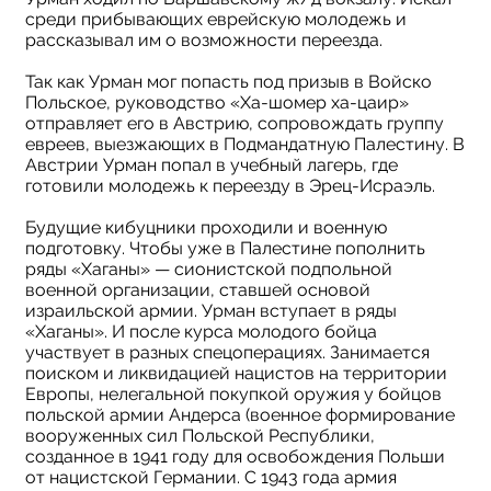
среди прибывающих еврейскую молодежь и
рассказывал им о возможности переезда.
Так как Урман мог попасть под призыв в Войско
Польское, руководство «Ха-шомер ха-цаир»
отправляет его в Австрию, сопровождать группу
евреев, выезжающих в Подмандатную Палестину. В
Австрии Урман попал в учебный лагерь, где
готовили молодежь к переезду в Эрец-Исраэль.
Будущие кибуцники проходили и военную
подготовку. Чтобы уже в Палестине пополнить
ряды «Хаганы» — сионистской подпольной
военной организации, ставшей основой
израильской армии. Урман вступает в ряды
«Хаганы». И после курса молодого бойца
участвует в разных спецоперациях. Занимается
поиском и ликвидацией нацистов на территории
Европы, нелегальной покупкой оружия у бойцов
польской армии Андерса (военное формирование
вооруженных сил Польской Республики,
созданное в 1941 году для освобождения Польши
от нацистской Германии. С 1943 года армия