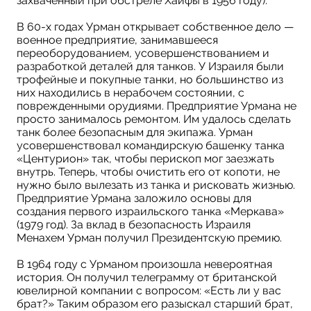
захваченный при обстреле Хайфы в 1956 году).
В 60-х годах Урман открывает собственное дело —
военное предприятие, занимавшееся
переоборудованием, усовершенствованием и
разработкой деталей для танков. У Израиля были
трофейные и покупные танки, но большинство из
них находились в нерабочем состоянии, с
поврежденными орудиями. Предприятие Урмана не
просто занималось ремонтом. Им удалось сделать
танк более безопасным для экипажа. Урман
усовершенствовал командирскую башенку танка
«Центурион» так, чтобы перископ мог заезжать
внутрь. Теперь, чтобы очистить его от копоти, не
нужно было вылезать из танка и рисковать жизнью.
Предприятие Урмана заложило основы для
создания первого израильского танка «Меркава»
(1979 год). За вклад в безопасность Израиля
Менахем Урман получил Президентскую премию.
В 1964 году с Урманом произошла невероятная
история. Он получил телеграмму от британской
ювелирной компании с вопросом: «Есть ли у вас
брат?» Таким образом его разыскал старший брат,