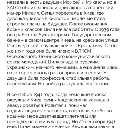
назвали в честь дедушек Моисей и Микаэль, но в
ЗАГСе обоих записали одинаково на советский
манер Михаил. Семья переехала в Киев, где
девочка училась в киевской школе, мечтала,
строила планы на будущее. После окончания
восьми классов Циля начала работать. С 1939 года
она работала бухгалтером в Государственном
банке – в самом центре Киева, на красивой улице
Институтской, спускающейся к Крещатику. С того
же 1939 года она была членом ВЛКСМ
(Всесоюзного Ленинского коммунистического
союза молодежи). Циля владела русским,
украинским, немного немецким, а еще знала идиш,
на котором иногда разговаривали в семье. У
девушки была профессия, стабильная работа,
перспективы. Но война разрушила все планы.
В сентябре 1941 года, когда немецкие войска
окружали Киев, семья Кацовских не успевала
эвакуироваться. Родители, понимая
надвигающуюся опасность, настояли, чтобы по
крайней мере девятнадцатилетняя Циля
немедленно покинула город. Но 22 сентября 1941
года Цилю вместе с другими беженцами взяли в