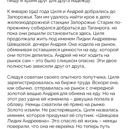
пищу и храня друг для друга надежду.
К январю 1942 года Циля и Андрей добрались до
Запорожья. Там им удалось найти кров в депо
железнодорожной станции Запорожье. Старик по-
прежнему собирался добраться до Таганрога, но
пока они решили остановиться здесь. Циля
продолжала жить под именем Лидии Андреевны
Шевцовой, дочери Андрея. Она ходила на рынок,
обменивая оставшиеся ценности на еду, которой
они потом делились. Андрей не мог ходить на
рынок сам – это было слишком опасно. Эти двое
полностью зависели друг от друга…
Следуя советам своего опытного попутчика, Циля
зарегистрировалась на бирже труда. Вскоре она,
как обычно, отправилась на рынок с очередной
золотой вещью Андрея для обмена на еду. Но на
этот раз удача ей изменила – девушка попала в
облаву. Немцы схватили её прямо на рынке.
Золото изъяли. Не растерявшись, Циля назвалась
именем, которое придумал её спутник: «Шевцова
Лидия Андреевна». Это спасло ей жизнь – немцы
поверили, что она не еврейка. Но теперь путь