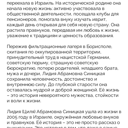
переехала в Израиль. На исторической родине она
начала новую жизнь: активно участвовала в
общественной деятельности, посещала клубы для
пенсионеров, помогала внуку изучать иврит,
каждый день открывая для себя новую страну. Она
растила правнуков, передавая им любовь к жизни,
уважение к традициям и ценность образования.
Пережив фильтрационные лагеря в Борисполе,
скитания по оккупированной территории,
принудительный труд в нацистской Германии,
советскую тюрьму, страшную советскую
бюрократию, потерю родителей, младшего брата,
мужа и дочери, Лидия Абрамовна Синицкая
сохранила человечность, достоинство и
внутреннюю силу. До глубокой старости она
оставалась мудрой и доброй женщиной. Её жизнь
– это история невероятного мужества, стойкости
и воли к жизни.
Лидия (Циля) Абрамовна Синицкая ушла из жизни в
2005 году в Израиле, окружённая любовью внуков
и правнуков. Её история – это не просто рассказ о
выживании. Это история о том, что даже в самые