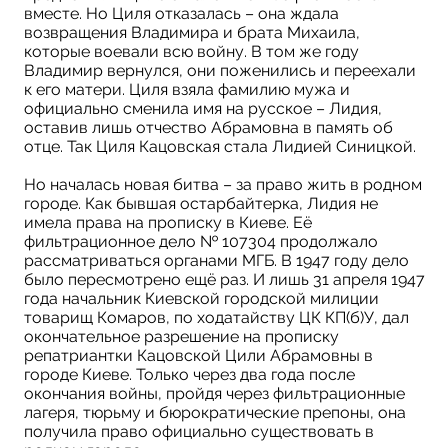
вместе. Но Циля отказалась – она ждала
возвращения Владимира и брата Михаила,
которые воевали всю войну. В том же году
Владимир вернулся, они поженились и переехали
к его матери. Циля взяла фамилию мужа и
официально сменила имя на русское – Лидия,
оставив лишь отчество Абрамовна в память об
отце. Так Циля Кацовская стала Лидией Синицкой.
Но началась новая битва – за право жить в родном
городе. Как бывшая остарбайтерка, Лидия не
имела права на прописку в Киеве. Её
фильтрационное дело № 107304 продолжало
рассматриваться органами МГБ. В 1947 году дело
было пересмотрено ещё раз. И лишь 31 апреля 1947
года начальник Киевской городской милиции
товарищ Комаров, по ходатайству ЦК КП(б)У, дал
окончательное разрешение на прописку
репатриантки Кацовской Цили Абрамовны в
городе Киеве. Только через два года после
окончания войны, пройдя через фильтрационные
лагеря, тюрьму и бюрократические препоны, она
получила право официально существовать в