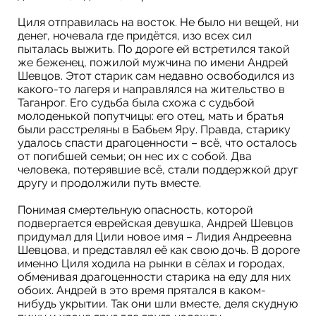
Циля отправилась на восток. Не было ни вещей, ни
денег, ночевала где придётся, изо всех сил
пыталась выжить. По дороге ей встретился такой
же беженец, пожилой мужчина по имени Андрей
Шевцов. Этот старик сам недавно освободился из
какого-то лагеря и направлялся на жительство в
Таганрог. Его судьба была схожа с судьбой
молоденькой попутчицы: его отец, мать и братья
были расстреляны в Бабьем Яру. Правда, старику
удалось спасти драгоценности – всё, что осталось
от погибшей семьи; он нес их с собой. Два
человека, потерявшие всё, стали поддержкой друг
другу и продолжили путь вместе.
Понимая смертельную опасность, которой
подвергается еврейская девушка, Андрей Шевцов
придумал для Цили новое имя – Лидия Андреевна
Шевцова, и представлял её как свою дочь. В дороге
именно Циля ходила на рынки в сёлах и городах,
обменивая драгоценности старика на еду для них
обоих. Андрей в это время прятался в каком-
нибудь укрытии. Так они шли вместе, деля скудную