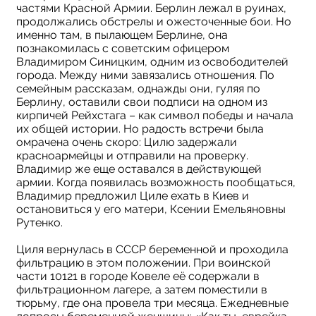
частями Красной Армии. Берлин лежал в руинах,
продолжались обстрелы и ожесточенные бои. Но
именно там, в пылающем Берлине, она
познакомилась с советским офицером
Владимиром Синицким, одним из освободителей
города. Между ними завязались отношения. По
семейным рассказам, однажды они, гуляя по
Берлину, оставили свои подписи на одном из
кирпичей Рейхстага – как символ победы и начала
их общей истории. Но радость встречи была
омрачена очень скоро: Цилю задержали
красноармейцы и отправили на проверку.
Владимир же еще оставался в действующей
армии. Когда появилась возможность пообщаться,
Владимир предложил Циле ехать в Киев и
остановиться у его матери, Ксении Емельяновны
Рутенко.
Циля вернулась в СССР беременной и проходила
фильтрацию в этом положении. При воинской
части 10121 в городе Ковеле её содержали в
фильтрационном лагере, а затем поместили в
тюрьму, где она провела три месяца. Ежедневные