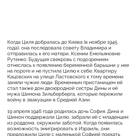
Кацовски
На
Когда Циля добралась до Киева (в ноябре 1945
года), она последовала совету Владимира и
отправилась к его матери, Ксении Емельяновне
Рутенко. Будущая свекровь с подозрением
отнеслась к появлению беременной барышни у нее
на пороге и не пустила Цилю к себе. Квартиру
Кацовских на улице Ластовского к тому времени
заняли чужие люди. Временным пристанищем ей
стал также дом двоюродной сестры Дины и её
мужа Шимона Зильберберга, которые пережили
войну в эвакуации в Средней Азии.
19 апреля 1946 года родилась дочь София. Дина и
Шимон поддержали Цилю, забрали её с младенцем
из роддома, окружили заботой. Когда появилась
возможность эмигрировать в Израиль, они
предложили Циле с маленькой Софией поехать