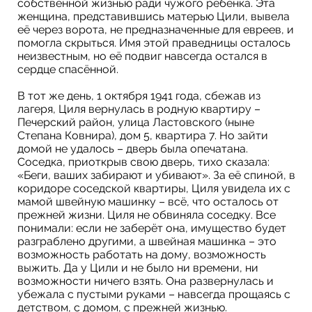
собственной жизнью ради чужого ребёнка. Эта
женщина, представившись матерью Цили, вывела
её через ворота, не предназначенные для евреев, и
помогла скрыться. Имя этой праведницы осталось
неизвестным, но её подвиг навсегда остался в
сердце спасённой.
В тот же день, 1 октября 1941 года, сбежав из
лагеря, Циля вернулась в родную квартиру –
Печерский район, улица Ластовского (ныне
Степана Ковнира), дом 5, квартира 7. Но зайти
домой не удалось – дверь была опечатана.
Соседка, приоткрыв свою дверь, тихо сказала:
«Беги, ваших забирают и убивают». За её спиной, в
коридоре соседской квартиры, Циля увидела их с
мамой швейную машинку – всё, что осталось от
прежней жизни. Циля не обвиняла соседку. Все
понимали: если не заберёт она, имущество будет
разграблено другими, а швейная машинка – это
возможность работать на дому, возможность
выжить. Да у Цили и не было ни времени, ни
возможности ничего взять. Она развернулась и
убежала с пустыми руками – навсегда прощаясь с
детством, с домом, с прежней жизнью.