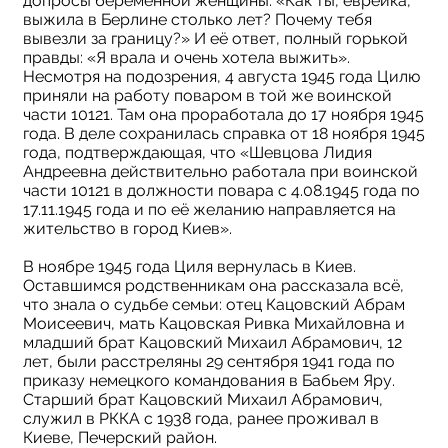
допросы беременной женщины: «Как ты, еврейка,
выжила в Берлине столько лет? Почему тебя
вывезли за границу?» И её ответ, полный горькой
правды: «Я врала и очень хотела выжить».
Несмотря на подозрения, 4 августа 1945 года Цилю
приняли на работу поваром в той же воинской
части 10121. Там она проработала до 17 ноября 1945
года. В деле сохранилась справка от 18 ноября 1945
года, подтверждающая, что «Шевцова Лидия
Андреевна действительно работала при воинской
части 10121 в должности повара с 4.08.1945 года по
17.11.1945 года и по её желанию направляется на
жительство в город Киев».
В ноябре 1945 года Циля вернулась в Киев.
Оставшимся родственникам она рассказала всё,
что знала о судьбе семьи: отец Кацовский Абрам
Моисеевич, мать Кацовская Ривка Михайловна и
младший брат Кацовский Михаил Абрамович, 12
лет, были расстреляны 29 сентября 1941 года по
приказу немецкого командования в Бабьем Яру.
Старший брат Кацовский Михаил Абрамович,
служил в РККА с 1938 года, ранее проживал в
Киеве, Печерский район.