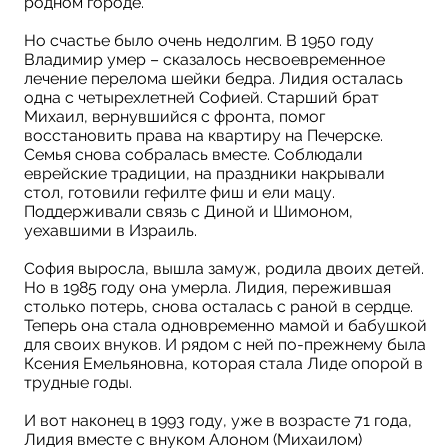
родном городе.
Но счастье было очень недолгим. В 1950 году
Владимир умер – сказалось несвоевременное
лечение перелома шейки бедра. Лидия осталась
одна с четырехлетней Софией. Старший брат
Михаил, вернувшийся с фронта, помог
восстановить права на квартиру на Печерске.
Семья снова собралась вместе. Соблюдали
еврейские традиции, на праздники накрывали
стол, готовили гефилте фиш и ели мацу.
Поддерживали связь с Диной и Шимоном,
уехавшими в Израиль.
София выросла, вышла замуж, родила двоих детей.
Но в 1985 году она умерла. Лидия, пережившая
столько потерь, снова осталась с раной в сердце.
Теперь она стала одновременно мамой и бабушкой
для своих внуков. И рядом с ней по-прежнему была
Ксения Емельяновна, которая стала Лиде опорой в
трудные годы.
И вот наконец в 1993 году, уже в возрасте 71 года,
Лидия вместе с внуком Алоном (Михаилом)