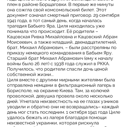
плен в районе Борщаговки. В первые же минуты
она сожгла свой комсомольский билет. Этот
документ означал смертный приговор. 29 сентября
1941 года, в тот самый день, когда началась
трагедия Бабьего Яра, Циля находилась уже
понимала что происходит. Её родители –
Кацовская Ривка Михайловна и Кацовский Абрам
Моисеевич, а также младший, двенадцатилетний,
брат, Михаил Абрамович, – были расстреляны по
приказу немецкого командования в Бабьем Яру.
Старший брат Михаил Абрамович (ему к началу
войны было 26 лет) с 1938 года служил в РККА.
Получилось, что родители спасли дочь ценой
собственной жизни...
Циля вместе с другими мирными жителями была
отправлена немцами в фильтрационный лагерь в
Борисполе, на окраине Киева. Там, за колючей
проволокой, девушка провела около несколько
дней. Угнетала неизвестность на ее глазах узников
уводили и обратно они не возвращались– каждый
день мог стать последним. 1 октября 1941 года Циле
удалось бежать из лагеря благодаря помощи
неизвестной украинки, которая рискнула