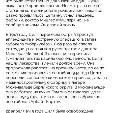
что было естественно для знающих идиш – уже
выдавал её происхождение. Несмотря на все её
старания контролировать речь, знание языка всё
равно проявлялось. Ее тайну узнал владелец
фабрики, доктор Мицлер (Мишлер), но… не
сообщил никому. Он спас ей жизнь.
В 1943 году Циля перенесла острый приступ
аппендицита и экстренную операцию, а затем
заболела туберкулёзом. Оба раза её спасла
сотрудница лагеря под руководством доктора
Мицлера (Мишлер). Эта женщина проявила
гуманизм там, где царила бесчеловечность. Цили
нашли лекарства и лечили долгое время. Она
продолжала работать на прежнем месте, по ее по
состоянию здоровья 21 сентября 1944 года Цилю
перевели с опасного химического производства на
машиностроительную фабрику в лагере
Мюхенвальде Берлинского округа. В Мюхенвальде
она работала на кухне. Там она оставалась до 22
апреля 1945 года, жила в лагере при фабрике по
все той же «Арбайт Карте».
22 апреля 1945 года Циля была освобождена