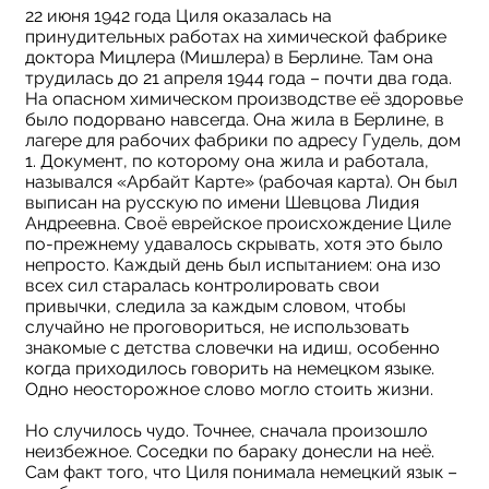
22 июня 1942 года Циля оказалась на
принудительных работах на химической фабрике
доктора Мицлера (Мишлера) в Берлине. Там она
трудилась до 21 апреля 1944 года – почти два года.
На опасном химическом производстве её здоровье
было подорвано навсегда. Она жила в Берлине, в
лагере для рабочих фабрики по адресу Гудель, дом
1. Документ, по которому она жила и работала,
назывался «Арбайт Карте» (рабочая карта). Он был
выписан на русскую по имени Шевцова Лидия
Андреевна. Своё еврейское происхождение Циле
по-прежнему удавалось скрывать, хотя это было
непросто. Каждый день был испытанием: она изо
всех сил старалась контролировать свои
привычки, следила за каждым словом, чтобы
случайно не проговориться, не использовать
знакомые с детства словечки на идиш, особенно
когда приходилось говорить на немецком языке.
Одно неосторожное слово могло стоить жизни.
Но случилось чудо. Точнее, сначала произошло
неизбежное. Соседки по бараку донесли на неё.
Сам факт того, что Циля понимала немецкий язык –