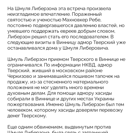
На Шмуля Либерзона эта встреча произвела
неизгладимое впечатление. Пораженный
святостью и ученостью Махновкер Ребе,
постоянно подвергавшегося давлению властей, но
умевшего поддержать евреев добрым словом,
Либерзон решил стать его последователем. В
следующие визиты в Винницу адмор Тверский уже
останавливался дома у Шмуля Либеровича.
Шмуль Либерзон приемом Тверского в Виннице не
ограничивался. По информации НКВД, адмор
Тверский, живший в московском районе
Черкизово и занимавшийся пошивом тапочек на
продажу, из-за стесненного материального
положения не мог уделять много времени
духовным делам. Для помощи адмору хасиды
собирали в Виннице и других местах Украины
пожертвования. Именно Шмуль Либерзон был тем
человеком, которому хасиды доверяли перевозку
денег Тверскому.
Еще одним обвинением, выдвинутым против
Шмуля Либерзона, была связь с заграницей.