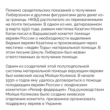
Помимо свидетельских показаний о получении
Либерзоном и другими фигурантами дела денег из-
за границы, НКВД располагало их перехваченными
на почте письмами. В одном из них, датированном
9 марта 1930 года, раввин местечка Казатин Нохем
Каган писал в Варшавский комитет помощи
евреям России о необходимости выделения
бедным евреям Казатина и проезжающим через
местечко «людям Торы» материальной помощи. В
этом письме Шмуль Либерзон был назван
ответственным за получение помощи.
Одним из создателей этой полуподпольной
системы материальной помощи верующим евреям
был киевский хасид Мойше Коликов. В начале
1930-х годов ему удалось договориться о помощи
голодающим евреям России с лондонским
комитетом «Релиф-федерация». Под руководством
Мойше Коликова было создано киевское
отделение комитета, призванное организовать
поддержку евреев в Украине.