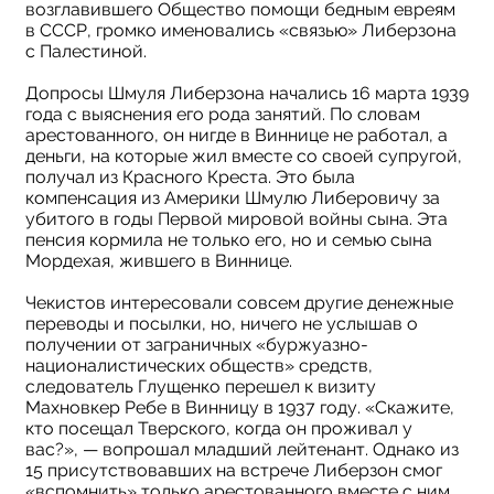
возглавившего Общество помощи бедным евреям
в СССР, громко именовались «связью» Либерзона
с Палестиной.
Допросы Шмуля Либерзона начались 16 марта 1939
года с выяснения его рода занятий. По словам
арестованного, он нигде в Виннице не работал, а
деньги, на которые жил вместе со своей супругой,
получал из Красного Креста. Это была
компенсация из Америки Шмулю Либеровичу за
убитого в годы Первой мировой войны сына. Эта
пенсия кормила не только его, но и семью сына
Мордехая, жившего в Виннице.
Чекистов интересовали совсем другие денежные
переводы и посылки, но, ничего не услышав о
получении от заграничных «буржуазно-
националистических обществ» средств,
следователь Глущенко перешел к визиту
Махновкер Ребе в Винницу в 1937 году. «Скажите,
кто посещал Тверского, когда он проживал у
вас?», — вопрошал младший лейтенант. Однако из
15 присутствовавших на встрече Либерзон смог
«вспомнить» только арестованного вместе с ним