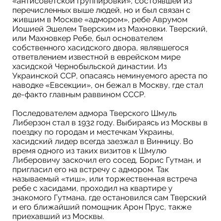
«антисоветской группировки», состоявшей из
перечисленных выше людей, но и был связан с
жившим в Москве «адмором», ребе Аврумом
Иошией Эшелем Тверским из Махновки. Тверский,
или Махновкер Ребе, был основателем
собственного хасидского двора, являвшегося
ответвлением известной в еврейском мире
хасидcкой Чернобыльской династии. Из
Украинской ССР, опасаясь неминуемого ареста по
наводке «Евсекции», он бежал в Москву, где стал
де-факто главным раввином СССР.
Последователем адмора Тверского Шмуль
Либерзон стал в 1932 году. Выбираясь из Москвы в
поездку по городам и местечкам Украины,
хасидский лидер всегда заезжал в Винницу. Во
время одного из таких визитов к Шмулю
Либеровичу заскочил его сосед, Борис Гутман, и
пригласил его на встречу с адмором. Так
называемый «тиш», или торжественная встреча
ребе с хасидами, проходил на квартире у
знакомого Гутмана, где остановился сам Тверский
и его ближайший помощник Арон Прус, также
приехавший из Москвы.