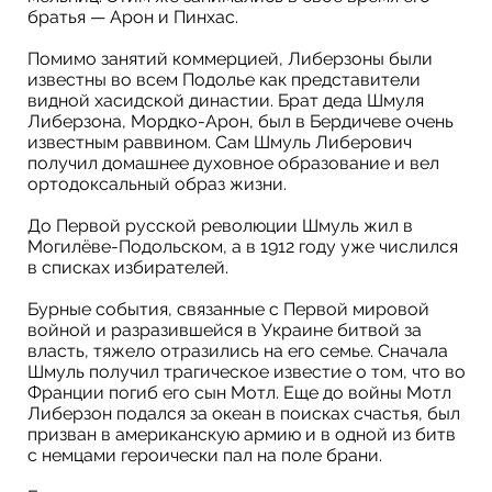
братья — Арон и Пинхас.
Помимо занятий коммерцией, Либерзоны были
известны во всем Подолье как представители
видной хасидской династии. Брат деда Шмуля
Либерзона, Мордко-Арон, был в Бердичеве очень
известным раввином. Сам Шмуль Либерович
получил домашнее духовное образование и вел
ортодоксальный образ жизни.
До Первой русской революции Шмуль жил в
Могилёве-Подольском, а в 1912 году уже числился
в списках избирателей.
Бурные события, связанные с Первой мировой
войной и разразившейся в Украине битвой за
власть, тяжело отразились на его семье. Сначала
Шмуль получил трагическое известие о том, что во
Франции погиб его сын Мотл. Еще до войны Мотл
Либерзон подался за океан в поисках счастья, был
призван в американскую армию и в одной из битв
с немцами героически пал на поле брани.