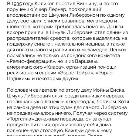
В 1935 году Коликов посетил Винницу, и по его
поручению Ушер Лернер, проходивший
впоследствии со Шмулем Либерзоном по одному
делу, составил списки раввинов, меламедов и
шойхетов, которым требовалась помощь. Деньги
вскоре пришли, а Шмуль Либерович стал одним из
распределителей средств, которые выделялись на
поддержку синагог, нелегальной иешивы, а также
для оплаты работы раввинов и меламедов. Деньги
посылались не только из лондонского комитета
«Релиф-федерация», но и из Варшавы,
американского «Хиаса», организаций помощи
религиозным евреям «Эзрас-Тойра», «Эзрас-
Цадиким» и некоторых других.
По словам свидетеля по этому делу Иойны Биска,
Шмуль Либерович слыл среди винницких евреев,
наслышанных о денежных переводах, богачом. Хотя
на самом деле из этих сумм для самого Либерзона
не предназначалось ничего. Получая через систему
«Торгсина» денежные переводы, он закупал
продукты питания, организовав у себя дома
полноценную столовую. Каждый день к нему