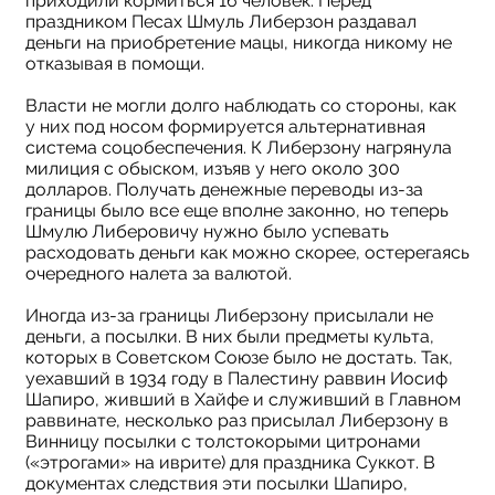
приходили кормиться 16 человек. Перед
праздником Песах Шмуль Либерзон раздавал
деньги на приобретение мацы, никогда никому не
отказывая в помощи.
Власти не могли долго наблюдать со стороны, как
у них под носом формируется альтернативная
система соцобеспечения. К Либерзону нагрянула
милиция с обыском, изъяв у него около 300
долларов. Получать денежные переводы из-за
границы было все еще вполне законно, но теперь
Шмулю Либеровичу нужно было успевать
расходовать деньги как можно скорее, остерегаясь
очередного налета за валютой.
Иногда из-за границы Либерзону присылали не
деньги, а посылки. В них были предметы культа,
которых в Советском Союзе было не достать. Так,
уехавший в 1934 году в Палестину раввин Иосиф
Шапиро, живший в Хайфе и служивший в Главном
раввинате, несколько раз присылал Либерзону в
Винницу посылки с толстокорыми цитронами
(«этрогами» на иврите) для праздника Суккот. В
документах следствия эти посылки Шапиро,