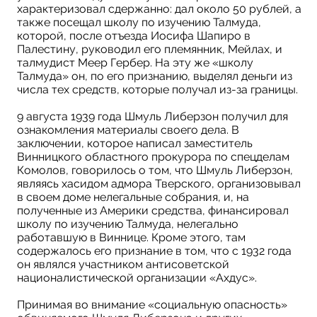
характеризовал сдержанно: дал около 50 рублей, а
также посещал школу по изучению Талмуда,
которой, после отъезда Иосифа Шапиро в
Палестину, руководил его племянник, Мейлах, и
талмудист Меер Гербер. На эту же «школу
Талмуда» он, по его признанию, выделял деньги из
числа тех средств, которые получал из-за границы.
9 августа 1939 года Шмуль Либерзон получил для
ознакомления материалы своего дела. В
заключении, которое написал заместитель
Винницкого областного прокурора по спецделам
Комолов, говорилось о том, что Шмуль Либерзон,
являясь хасидом адмора Тверского, организовывал
в своем доме нелегальные собрания, и, на
полученные из Америки средства, финансировал
школу по изучению Талмуда, нелегально
работавшую в Виннице. Кроме этого, там
содержалось его признание в том, что с 1932 года
он являлся участником антисоветской
националистической организации «Ахдус».
Принимая во внимание «социальную опасность»