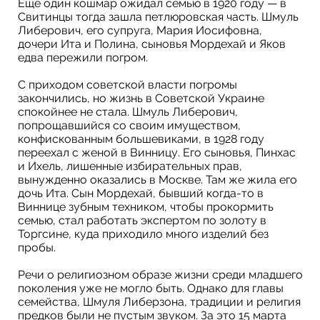
Еще один кошмар ожидал семью в 1920 году — в
Свитинцы тогда зашла петлюровская часть. Шмуль
Либерович, его супруга, Мария Иосифовна,
дочери Ита и Полина, сыновья Мордехай и Яков
едва пережили погром.
C приходом советской власти погромы
закончились, но жизнь в Советской Украине
спокойнее не стала. Шмуль Либерович,
попрощавшийся со своим имуществом,
конфискованным большевиками, в 1928 году
переехал с женой в Винницу. Его сыновья, Пинхас
и Ихель, лишенные избирательных прав,
вынужденно оказались в Москве. Там же жила его
дочь Ита. Сын Мордехай, бывший когда-то в
Виннице зубным техником, чтобы прокормить
семью, стал работать экспертом по золоту в
Торгсине, куда приходило много изделий без
пробы.
Речи о религиозном образе жизни среди младшего
поколения уже не могло быть. Однако для главы
семейства, Шмуля Либерзона, традиции и религия
предков были не пустым звуком. За это 15 марта