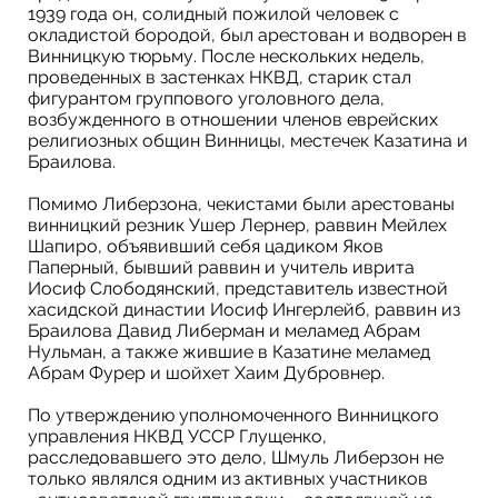
1939 года он, солидный пожилой человек с
окладистой бородой, был арестован и водворен в
Винницкую тюрьму. После нескольких недель,
проведенных в застенках НКВД, старик стал
фигурантом группового уголовного дела,
возбужденного в отношении членов еврейских
религиозных общин Винницы, местечек Казатина и
Браилова.
Помимо Либерзона, чекистами были арестованы
винницкий резник Ушер Лернер, раввин Мейлех
Шапиро, объявивший себя цадиком Яков
Паперный, бывший раввин и учитель иврита
Иосиф Слободянский, представитель известной
хасидской династии Иосиф Ингерлейб, раввин из
Браилова Давид Либерман и меламед Абрам
Нульман, а также жившие в Казатине меламед
Абрам Фурер и шойхет Хаим Дубровнер.
По утверждению уполномоченного Винницкого
управления НКВД УССР Глущенко,
расследовавшего это дело, Шмуль Либерзон не
только являлся одним из активных участников