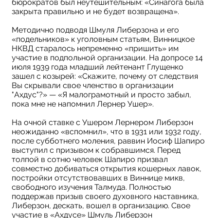
бюрократов был неутешительным: «Cинагога была
закрыта правильно и не будет возвращена».
Методично подводя Шмуля Либерзона и его
«подельников» к уголовным статьям, Винницкое
НКВД старалось непременно «пришить» им
участие в подпольной организации. На допросе 14
июля 1939 года младший лейтенант Глущенко
зашел с козырей: «Скажите, почему от следствия
Вы скрывали свое членство в организации
"Ахдус"?» — «Я малограмотный и просто забыл,
пока мне не напомнил Лернер Ушер».
На очной ставке с Ушером Лернером Либерзон
неожиданно «вспомнил», что в 1931 или 1932 году,
после субботнего моления, раввин Иосиф Шапиро
выступил с призывом к собравшимся. Перед
толпой в сотню человек Шапиро призвал
совместно добиваться открытия кошерных лавок,
постройки отсутствовавших в Виннице микв,
свободного изучения Талмуда. Полностью
поддержав призыв своего духовного наставника,
Либерзон, дескать, вошел в организацию. Свое
участие в «Ахдусе» Шмуль Либерзон