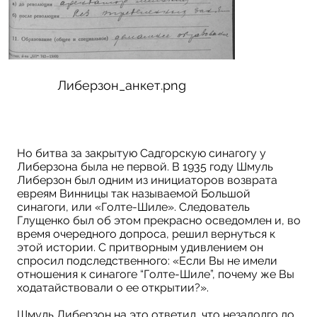
Либерзон_анкет.png
zy
Но битва за закрытую Садгорскую синагогу у
Либерзона была не первой. В 1935 году Шмуль
Либерзон был одним из инициаторов возврата
евреям Винницы так называемой Большой
синагоги, или «Голте-Шиле». Следователь
Глущенко был об этом прекрасно осведомлен и, во
время очередного допроса, решил вернуться к
этой истории. C притворным удивлением он
спросил подследственного: «Если Вы не имели
отношения к синагоге “Голте-Шиле”, почему же Вы
ходатайствовали о ее открытии?».
Шмуль Либерзон на это ответил, что незадолго до