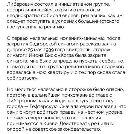
Либерович состоял в инициативной группе,
воспротивившейся закрытию синагог, и
неоднократно собирал евреев, решавших, как им
следует поступать в условиях большевистского
наступления на религию.
О первых нелегальных молениях-миньянах после
закрытия Садгорской синагоги рассказывал на
допросе 25 мая 1939 года свидетель, сторож
синагоги Ийона Биск: «Когда была закрыта
синагога, мне было запрещено пускать к себе … но,
несмотря на это… группа религиозников-стариков
ворвалась в мою квартиру и с тех пор снова стала
собираться».
Но молиться нелегально в сторожке было опасно,
поэтому в дальнейшем прихожане во главе с
Либерзоном начали ходить в другую синагогу
города — Гефтерскую. Сначала евреи полагали, что
сами смогут добиться правды на местном уровне,
но очень скоро поняли, что все решения
принимаются в Киеве. Действовать решили с
опорой на советское законодательство.