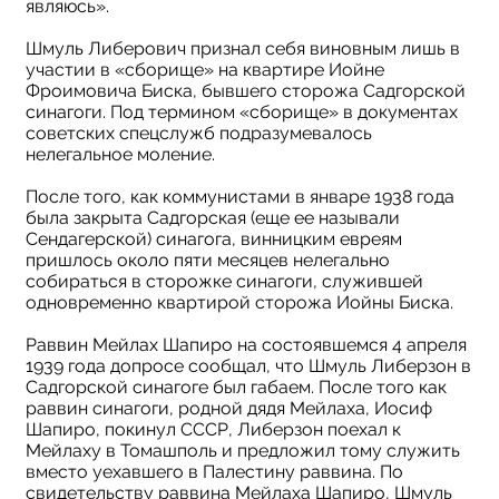
являюсь».
Шмуль Либерович признал себя виновным лишь в
участии в «сборище» на квартире Иойне
Фроимовича Биска, бывшего сторожа Садгорской
синагоги. Под термином «сборище» в документах
советских спецслужб подразумевалось
нелегальное моление.
После того, как коммунистами в январе 1938 года
была закрыта Садгорская (еще ее называли
Сендагерской) синагога, винницким евреям
пришлось около пяти месяцев нелегально
собираться в сторожке синагоги, служившей
одновременно квартирой сторожа Иойны Биска.
Раввин Мейлах Шапиро на состоявшемся 4 апреля
1939 года допросе сообщал, что Шмуль Либерзон в
Садгорской синагоге был габаем. После того как
раввин синагоги, родной дядя Мейлаха, Иосиф
Шапиро, покинул СССР, Либерзон поехал к
Мейлаху в Томашполь и предложил тому служить
вместо уехавшего в Палестину раввина. По
свидетельству раввина Мейлаха Шапиро, Шмуль