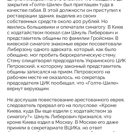
закрытия «Голте-Шиле» был приглашен туда в
качестве габая. В этой должности он приступил к
реставрации здания, выделив из своих
собственных средств около 400 рублей. Но
явились большевики и опечатали синагогу. В Киев
с ходатайством поехал сам Шмуль Либерович и
представитель общины по фамилии Гройсман. В
киевской синагоге знакомые евреи посоветовали
Либерзону одного адвоката, который, как было
обещано, мог пробить бюрократическую стену.
Стену олицетворял председатель Украинского ЦИК
Петровский, к которому законный представитель
общины записался на прием. Петровского на
рабочем месте не оказалось, но секретарь
председателя ЦИК пообещал, что «Голте-Шиле»
вернут верующим.
Не дослушав повествование арестованного еврея,
следователь прервал его на полуслове: «Кроме
Киева, куда Вы еще ездили с ходатайством за
синагогу?». Шмуль Либерович признался, что
кроме Киева ездил в Москву. В Москве его даже
приняли в секретариате ВЦИКа, но ответ