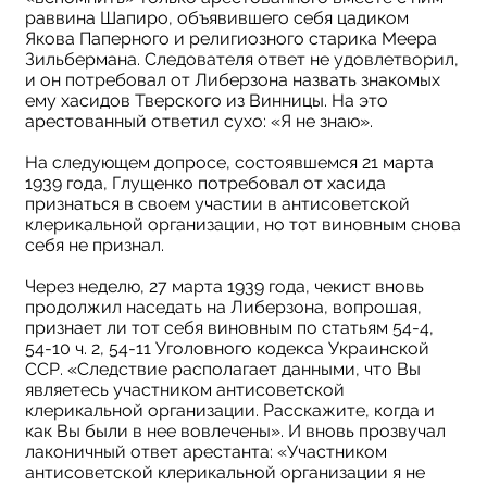
раввина Шапиро, объявившего себя цадиком
Якова Паперного и религиозного старика Меера
Зильбермана. Следователя ответ не удовлетворил,
и он потребовал от Либерзона назвать знакомых
ему хасидов Тверского из Винницы. На это
арестованный ответил сухо: «Я не знаю».
На следующем допросе, состоявшемся 21 марта
1939 года, Глущенко потребовал от хасида
признаться в своем участии в антисоветской
клерикальной организации, но тот виновным снова
себя не признал.
Через неделю, 27 марта 1939 года, чекист вновь
продолжил наседать на Либерзона, вопрошая,
признает ли тот себя виновным по статьям 54-4,
54-10 ч. 2, 54-11 Уголовного кодекса Украинской
ССР. «Следствие располагает данными, что Вы
являетесь участником антисоветской
клерикальной организации. Расскажите, когда и
как Вы были в нее вовлечены». И вновь прозвучал
лаконичный ответ арестанта: «Участником
антисоветской клерикальной организации я не