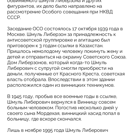
обвиняемого Шмуля Либерзона и других
фигурантов, их дело было направлено на
рассмотрение Особого совещания при НКВД
СССР.
Заседание ОСО состоялось 17 октября 1939 года в
Москве. Шмуль Либерзон за принадлежность к
антисоветской группировке и агитацию был
приговорен к 3 годам ссылки в Казахстан.
Пришлось немолодому человеку покинуть жену и
детей и отправиться на окраину Советского Союза.
Дом Либерзонов, который когда-то Шмуль
Либерович с супругой смогли приобрести на
деньги, полученные от Красного Креста, советская
власть отобрала. Впоследствии в этом здании
расположился один из винницких техникумов.
В 1945 году, пробыв все военные годы в ссылке,
Шмуль Либерович вернулся в Винницу совсем
больным человеком. Погостив несколько дней у
своего сына Мордехая, винницкий хасид попал в
больницу, где вскоре скончался.
Лишь в ноябре 1995 года Шмуль Либерович