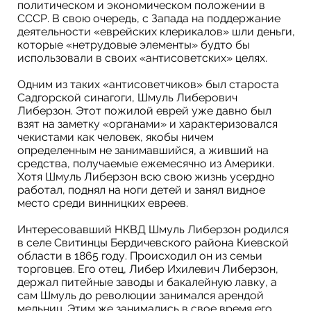
политическом и экономическом положении в
СССР. В свою очередь, c Запада на поддержание
деятельности «еврейских клерикалов» шли деньги,
которые «нетрудовые элементы» будто бы
использовали в своих «антисоветских» целях.
Одним из таких «антисоветчиков» был староста
Садгорской синагоги, Шмуль Либерович
Либерзон. Этот пожилой еврей уже давно был
взят на заметку «органами» и характеризовался
чекистами как человек, якобы ничем
определенным не занимавшийся, а живший на
средства, получаемые ежемесячно из Америки.
Хотя Шмуль Либерзон всю свою жизнь усердно
работал, поднял на ноги детей и занял видное
место среди винницких евреев.
Интересовавший НКВД Шмуль Либерзон родился
в селе Свитинцы Бердичевского района Киевской
области в 1865 году. Происходил он из семьи
торговцев. Его отец, Либер Ихилевич Либерзон,
держал питейные заводы и бакалейную лавку, а
сам Шмуль до революции занимался арендой
мельниц. Этим же занимались в свое время его