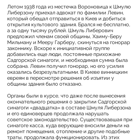
Летом 1938 года из местечка Вороновица к Шмулю
Либерзону приехал адвокат по фамилии Левин,
который обещал отправиться в Киев и добиться
открытия культового здания. Брался не бесплатно,
а за одну тысячу рублей. Шмуль Либерович
предложил членам своей общины, Хаиму-Беру
Мильману и Мееру Гарберу, скинуться на гонорар
законнику. Вскоре к инициативной группе
добавились еще люди, постоянные прихожане
Садгорской синагоги, и необходимая сумма была
собрана. Левин получил гонорар, но его усилия
оказались безрезультатными. В Киеве винницким
евреям в пересмотре решения об изъятии у
общины здания было отказано.
Органы были в курсе, что даже после вынесения
окончательного решения о закрытии Садгорской
синагоги «двадцатка» в составе Шмуля Либерзона
и его единоверцев продолжала нарушать
советское законодательство. Существовавшая при
синагоге касса, куда верующие вносили деньги на
ремонт помещения, отопление и другие подобные
траты, продолжала функционировать. Из этих