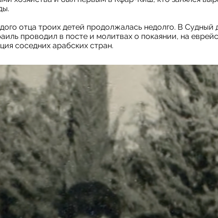
ды.
ого отца троих детей продолжалась недолго. В Судный д
раиль проводил в посте и молитвах о покаянии, на еврей
ция соседних арабских стран.