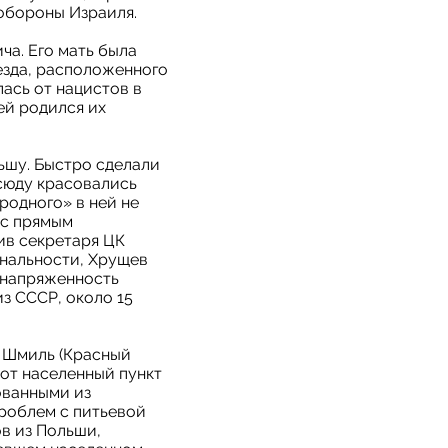
обороны Израиля.
а. Его мать была
езда, расположенного
ась от нацистов в
ей родился их
ьшу. Быстро сделали
всюду красовались
родного» в ней не
 с прямым
ив секретаря ЦК
нальности, Хрущев
 напряженность
из СССР, около 15
е Шмиль (Красный
тот населенный пункт
ованными из
проблем с питьевой
в из Польши,