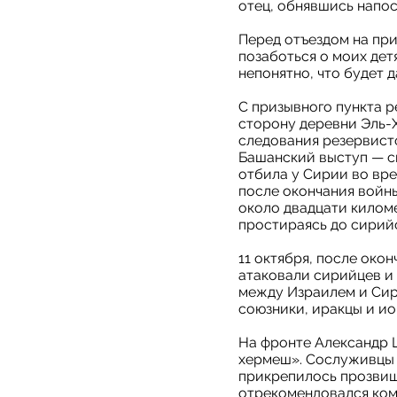
отец, обнявшись напос
Перед отъездом на при
позаботься о моих детя
непонятно, что будет 
С призывного пункта р
сторону деревни Эль-Х
следования резервист
Башанский выступ — с
отбила у Сирии во вре
после окончания войн
около двадцати килом
простираясь до сирий
11 октября, после око
атаковали сирийцев и
между Израилем и Сир
союзники, иракцы и ио
На фронте Александр 
хермеш». Сослуживцы в
прикрепилось прозвищ
отрекомендовался ком