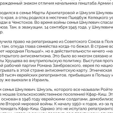
агражденный знаком отличия начальника генштаба Армии 
 родился в семье Марты Архипатровой и Шмуэля Шмулевич
о края, а отец родился в местечке Пшедбуж Келецкого у
одзи в Ченстохов. Во время войны семья Шмулевич спасал
за. Там, в эвакуации, 14 сентября 1945 года, у Шмулевич
р.
лучила право на репатриацию из Советского Союза в Пол
 там, откуда глава семейства когда-то бежал. В стране 
ет народная Польша!», но в действительности ничего «на
 открытого антисемитизма. Это было во многом связано и
ы Хрущева во внутрипольскую политику. Выступая прот
й рабочей партии Романа Замбровского, еврея по нацио
грывать в этой стране антисемитскую карту. Этническая
з 18 тысяч еврейских репатриантов, прибывших в Польшу 
зу же выехали в Израиль.
и семья Шмулевич. Шмуэль, которого все называли Ройт
в мошав (сельскохозяйственное поселение) Кфар-Киш. Э
л основан в 1946 году еврейскими солдатами, демобилиз
е Второй мировой войны. К началу 1950-х годов, из-за 
покидать Кфар-Киш. Однако это не испугало репатрианто