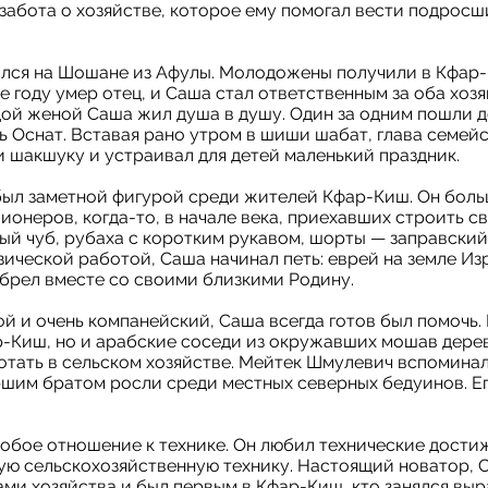
 забота о хозяйстве, которое ему помогал вести подрос
ился на Шошане из Афулы. Молодожены получили в Кфар
е году умер отец, и Саша стал ответственным за оба хозя
ой женой Саша жил душа в душу. Один за одним пошли де
ь Оснат. Вставая рано утром в шиши шабат, глава семей
и шакшуку и устраивал для детей маленький праздник.
ыл заметной фигурой среди жителей Кфар-Киш. Он боль
пионеров, когда-то, в начале века, приехавших строить 
ый чуб, рубаха с коротким рукавом, шорты — заправский 
ической работой, Саша начинал петь: еврей на земле Из
обрел вместе со своими близкими Родину.
й и очень компанейский, Саша всегда готов был помочь.
р-Киш, но и арабские соседи из окружавших мошав дерев
тать в сельском хозяйстве. Мейтек Шмулевич вспоминал,
ршим братом росли среди местных северных бедуинов. Ег
обое отношение к технике. Он любил технические дости
гую сельскохозяйственную технику. Настоящий новатор,
ами хозяйства и был первым в Кфар-Киш, кто занялся вы