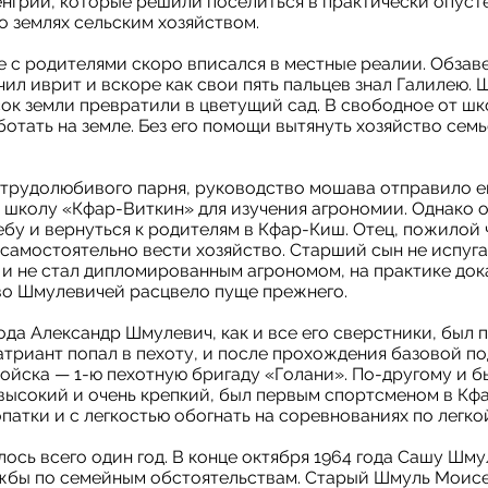
енгрии, которые решили поселиться в практически опус
го землях сельским хозяйством.
 с родителями скоро вписался в местные реалии. Обзав
чил иврит и вскоре как свои пять пальцев знал Галилею.
ок земли превратили в цветущий сад. В свободное от шк
отать на земле. Без его помощи вытянуть хозяйство сем
 трудолюбивого парня, руководство мошава отправило е
 школу «Кфар-Виткин» для изучения агрономии. Однако 
бу и вернуться к родителям в Кфар-Киш. Отец, пожилой
 самостоятельно вести хозяйство. Старший сын не испуга
к и не стал дипломированным агрономом, на практике док
во Шмулевичей расцвело пуще прежнего.
года Александр Шмулевич, как и все его сверстники, был
триант попал в пехоту, и после прохождения базовой по
ойска — 1-ю пехотную бригаду «Голани». По-другому и бы
высокий и очень крепкий, был первым спортсменом в Кф
патки и с легкостью обогнать на соревнованиях по легко
лось всего один год. В конце октября 1964 года Сашу Шм
жбы по семейным обстоятельствам. Старый Шмуль Моисе