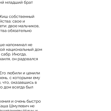
ший младший брат
-Киш собственный
йства: свое и
ти: двое мальчиков,
ства обязательно
ше напоминал не
свой национальный дом
сабр. Иногда,
раиля, он радовался
 Его любили и ценили
ень, с которыми ему
 что, оказавшись в
о дом всегда был
жения и очень быстро
 Саша Шмулевич не
ращиванием птицы и