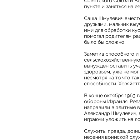
Советского Союза и В
пункте и заняться на е
Саша Шмулевич вместе
друзьями, мальчик выу
ими для обработки кус
помогал родителям раб
было бы сложно.
Заметив способного и
сельскохозяйственную
вынужден оставить уче
здоровьем, уже не мог
несмотря на то что та
способности. Хозяйст
В конце октября 1963 
обороны Израиля. Репа
направили в элитные в
Александр Шмулевич, 
играючи уложить на ло
Служить, правда, дове
несения воинской слу