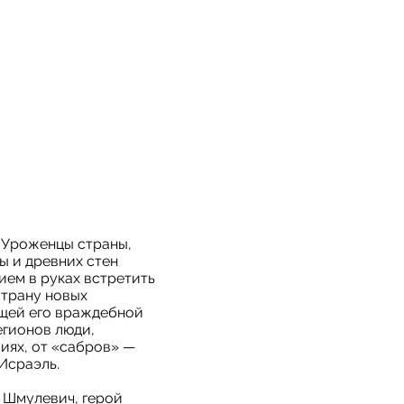
. Уроженцы страны,
ы и древних стен
ием в руках встретить
страну новых
щей его враждебной
егионов люди,
иях, от «сабров» —
Исраэль.
 Шмулевич, герой