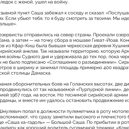
ледок с женой, ушел на войну.
зывной пункт Саша забежал к соседу и сказал: «Послушай
х. Если убьют тебя, то я буду смотреть за твоими. Мы иде
дальше».
езервисты отправились на север страны. Проехали озеро
ама, а затем — на точку сбора в мошаве Гиват-Йоав. Ко
ов из Кфар-Киш была бывшая черкесская деревня Хушния
ирийский анклав. Так называли территорию, которую А
мя войны Судного дня и удерживала до тех пор, пока чер
ы не было подписано «Соглашение о разъединении». Сир
етров в ширину и занимал площадь примерно 400 квадра
ской столицы Дамаска.
нчания оборонительных боев на Голанских высотах, две 
 продвинулись от так называемой «Пурпурной линии», д
ией 1967 года, на восток. Но теснимой сирийской арми
рданцы, и вместе им удалось остановить продвижение и
Шмулевич попал в должности пулеметчика в роту мотопе
споминают, что сразу заметили высокого и плечистого 
е «Саша ха-гадоль» — Большой Саша. По прибытии в ро
андиру как хороший водитель гусеничной техники: «Ком