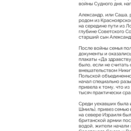
войны Судного дня, н
Александр, или Саша,
родом из Красноярског
на середине пути из Л
глубине Советского Сою
старший сын Александ
После войны семья по
документы и оказались
плакаты «Да здравству
было, если не считать
вмешательством Никит
Польской объединенно
начал специально разы
привела к тому, что и
тысяч практически сра
Среди уехавших была 
Шмиль), привез семью 
на севере Израиля бы
британской армии посл
водой, жители начали 