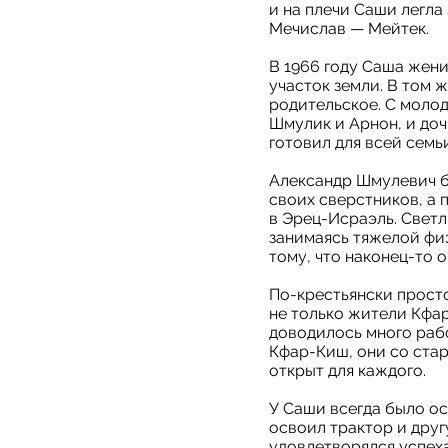
и на плечи Саши легла
Мечислав — Мейтек.
В 1966 году Саша жен
участок земли. В том ж
родительское. С молод
Шмулик и Арнон, и доч
готовил для всей семь
Александр Шмулевич б
своих сверстников, а 
в Эрец-Исраэль. Светл
занимаясь тяжелой физ
тому, что наконец-то 
По-крестьянски просто
не только жители Кфа
доводилось много рабо
Кфар-Киш, они со ста
открыт для каждого.
У Саши всегда было ос
освоил трактор и дру
удовлетворялся успех