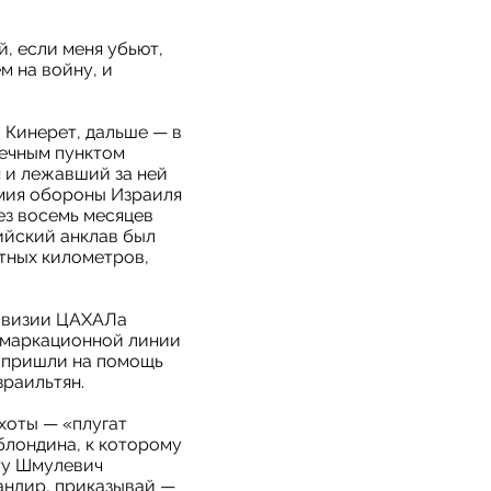
, если меня убьют,
м на войну, и
 Кинерет, дальше — в
нечным пунктом
 и лежавший за ней
рмия обороны Израиля
ез восемь месяцев
ийский анклав был
тных километров,
дивизии ЦАХАЛа
емаркационной линии
и пришли на помощь
зраильтян.
хоты — «плугат
блондина, к которому
ту Шмулевич
андир, приказывай —