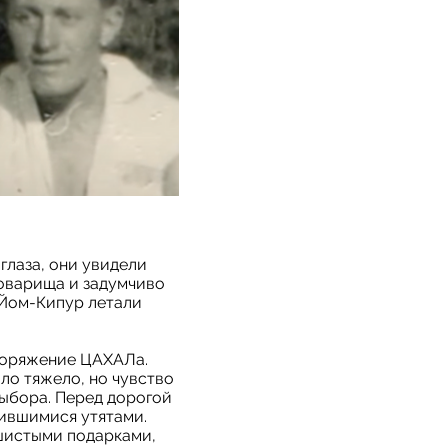
глаза, они увидели
товарища и задумчиво
в Йом-Кипур летали
поряжение ЦАХАЛа.
ло тяжело, но чувство
выбора. Перед дорогой
ившимися утятами.
ушистыми подарками,