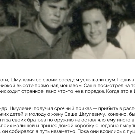
гоги, Шмулевич со своим соседом услышали шум. Подняв 
 низкой высоте прямо над мошавом. Саша посмотрел на 
оисходит странное, явно что-то не в порядке. Когда это 
андр Шмулевич получил срочный приказ — прибыть в рас
ких детей и молодую жену Саше Шмулевичу, конечно, бы
ти за своих братьев по оружию не оставляло ему иного 
своих малышей и принес домой коробку с недавно вылуп
, он собирался в путь незаметно. Пока они возились с п