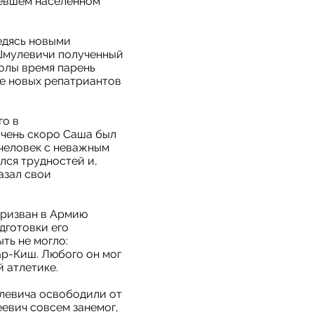
тевшем населенном
едясь новыми
 Шмулевичи полученный
олы время парень
ье новых репатриантов
го в
очень скоро Саша был
 человек с неважным
лся трудностей и,
азал свои
 призван в Армию
дготовки его
ть не могло:
ар-Киш. Любого он мог
й атлетике.
улевича освободили от
евич совсем занемог,