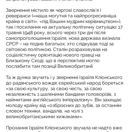
Звернення містило як чергові славослів’я і
реверанси («наша могутня та найпрогресивніша
країна в світі», «під Вашим мудрим керівництвом»),
так і посилання на актуальну політичну ситуацію: 17
травня 1948 року, всього через три дні після
самопроголошення Ізраїля, нова держава визнала
СРСР – на подив багатьох, хто слідкував тоді за
світовою політикою. Сталін розраховував на
соціалістичну орієнтацію нового гравці на
Близькому Сході, що в перспективі могло
послабити там позиції Великобританії.
Та ж думка звучить і у зверненні Ізраїля Кліонського
до радянського вождя: єврейський народ бореться
«за свою культуру, за свою честь, за свою
незалежність з шаленими бандами головорізів, з
наймитами англійського імперіалізму». Він захищає
молоду країну від «озброєних до зубів, за останнім
словом техніки, вандалів, на чолі з
великобританськими хижаками».
Прохання Ізраїля Кліонського звучала не надто вже