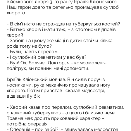
військового лікаря 3-го рангу Ізраїля Кліонського.
Наш герой довго та ретельно промацував суглоб
хворого.
- В сім’ї ніхто не страждав на туберкульоз костей?
- Батько хворів і мати теж, – зі стогоном відповів
хворий.
- Забоїв на цьому же місці в дитинстві чи кілька
років тому не було?
- Були, навіть перелом…
- І суглобний ревматизм у вас був?
- Був! Ох, боляче… Доктор, я – комсомолець-
політрук, ви повинні мені допомогти.
Ізраїль Кліонський мовчав. Він сидів поруч з
носилками, рука механічно промацувала ногу
хворого. Потім привстав і сказав медсестрі,
відвівши її у бік:
- Хворий казав про перелом, суглобний ревматизм,
спадковий туберкульоз – а цього і близько нема.
Травма має досить прихований характер –
потрібна операція.
- Операція – при забої?! – здивувалась медсестра.