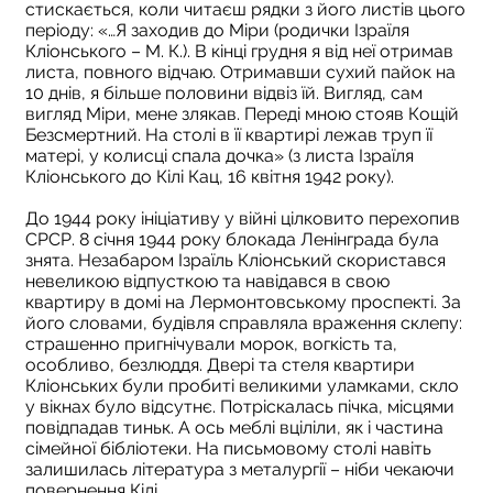
стискається, коли читаєш рядки з його листів цього
періоду: «…Я заходив до Міри (родички Ізраїля
Кліонського – М. К.). В кінці грудня я від неї отримав
листа, повного відчаю. Отримавши сухий пайок на
10 днів, я більше половини відвіз їй. Вигляд, сам
вигляд Міри, мене злякав. Переді мною стояв Кощій
Безсмертний. На столі в її квартирі лежав труп її
матері, у колисці спала дочка» (з листа Ізраїля
Кліонського до Кілі Кац, 16 квітня 1942 року).
До 1944 року ініціативу у війні цілковито перехопив
СРСР. 8 січня 1944 року блокада Ленінграда була
знята. Незабаром Ізраїль Кліонський скористався
невеликою відпусткою та навідався в свою
квартиру в домі на Лермонтовському проспекті. За
його словами, будівля справляла враження склепу:
страшенно пригнічували морок, вогкість та,
особливо, безлюддя. Двері та стеля квартири
Кліонських були пробиті великими уламками, скло
у вікнах було відсутнє. Потріскалась пічка, місцями
повідпадав тиньк. А ось меблі вціліли, як і частина
сімейної бібліотеки. На письмовому столі навіть
залишилась література з металургії – ніби чекаючи
повернення Кілі…