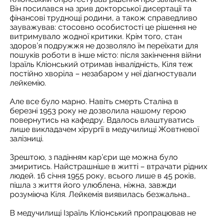
Він посилався на зрив докторської дисертації та
фінансові труднощі родини, а також справедливо
зауважував: стосовно особистості це рішення не
витримувало жодної критики. Крім того, стан
здоров’я подружжя не дозволяло їм переїхати для
пошуків роботи в інше місто: після закінчення війни
Ізраїль Кліонський отримав інвалідність, Кіля теж
постійно хворіла – незабаром у неї діагностували
лейкемію.
Але все було марно. Навіть смерть Сталіна в
березні 1953 року не дозволила нашому герою
повернутись на кафедру. Вдалось влаштуватись
лише викладачем хірургії в медучилищі Жовтневої
залізниці.
Зрештою, з падінням кар’єри ще можна було
змиритись. Найстрашніше в житті – втрачати рідних
людей. 16 січня 1955 року, всього лише в 45 років,
пішла з життя його улюблена, ніжна, завжди
розуміюча Кіля. Лейкемія виявилась безжальна…
В медучилищі Ізраїль Кліонський пропрацював не