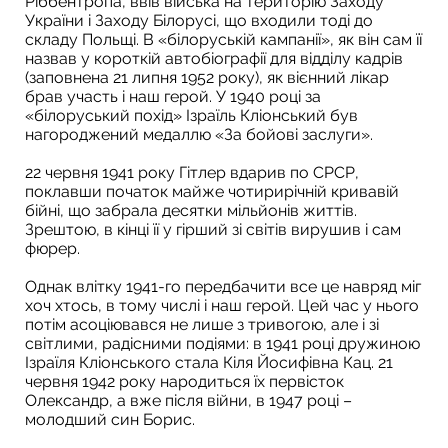
Ріббентропа, ввів війська на територію Заходу
України і Заходу Білорусі, що входили тоді до
складу Польщі. В «білоруській кампанії», як він сам її
назвав у короткій автобіографії для відділу кадрів
(заповнена 21 липня 1952 року), як вієнний лікар
брав участь і наш герой. У 1940 році за
«білоруський похід» Ізраїль Кліонський був
нагороджений медаллю «За бойові заслуги».
22 червня 1941 року Гітлер вдарив по СРСР,
поклавши початок майже чотирирічній кривавій
бійні, що забрала десятки мільйонів життів.
Зрештою, в кінці її у гірший зі світів вирушив і сам
фюрер.
Однак влітку 1941-го передбачити все це навряд міг
хоч хтось, в тому числі і наш герой. Цей час у нього
потім асоціювався не лише з тривогою, але і зі
світлими, радісними подіями: в 1941 році дружиною
Ізраїля Кліонського стала Кіля Йосифівна Кац. 21
червня 1942 року народиться їх первісток
Олександр, а вже після війни, в 1947 році –
молодший син Борис.