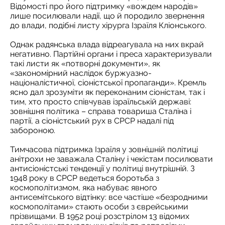
Відомості про його підтримку «вождем народів»
лише посилювали надії, що й породило звернення
до влади, подібні листу хірурга Ізраїля Кліонського.
Однак радянська влада відреагувала на них вкрай
негативно. Партійні органи і преса характеризували
такі листи як «потворні документи», як
«закономірний наслідок буржуазно-
націоналістичної, сіоністської пропаганди». Кремль
ясно дал зрозуміти як переконаним сіоністам, так і
тим, хто просто співчував ізраїльській державі:
зовнішня політика – справа товариша Сталіна і
партії, а сіоністський рух в СРСР надалі під
забороною.
Тимчасова підтримка Ізраїля у зовнішній політиці
анітрохи не заважала Сталіну і чекістам посилювати
антисіоністські тенденції у політиці внутрішній. З
1948 року в СРСР ведеться боротьба з
космополітизмом, яка набуває явного
антисемітського відтінку: все частіше «безродними
космополітами» стають особи з єврейськими
прізвищами. В 1952 році розстрілом 13 відомих