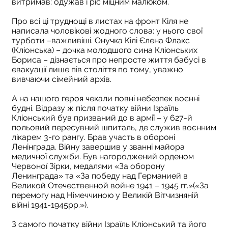
витримав: одужав і ріс міцним малюком.
Про всі ці труднощі в листах на фронт Кіля не
написала чоловікові жодного слова: у нього свої
турботи –важливіші. Онучка Кілі Єлена Флакс
(Кліонська) – дочка молодшого сина Кліонських
Бориса – дізнається про непросте життя бабусі в
евакуації лише пів століття по тому, уважно
вивчаючи сімейний архів.
А на нашого героя чекали повні небезпек воєнні
будні. Відразу ж після початку війни Ізраїль
Кліонський був призваний до в армії – у 627-й
польовий пересувний шпиталь, де служив воєнним
лікарем 3-го рангу. Брав участь в обороні
Ленінграда. Війну завершив у званні майора
медичної служби. Був нагороджений орденом
Червоної Зірки, медалями «За оборону
Ленинграда» та «За победу над Германией в
Великой Отечественной войне 1941 – 1945 гг.»(«За
перемогу над Німеччиною у Великій Вітчизняній
війні 1941-1945рр.»).
З самого початку війни Ізраїль Кліонський та його