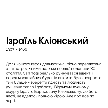
Ізраїль Кліонський
1907 – 1966
Доля нашого героя драматична і тісно переплетена
з катастрофічними подіями першої половини ХХ
століття. Світ тоді реально руйнувався вщент, і
серед масштабних буревіїв вижити було непросто,
тим більше – зберегти гідність та людяність,
душевне тепло і доброту. Відомому вченому-
хірургу Ізраїлю Борисовичу Кліонському, до його
честі, це вдалось повною мірою. Але про все по
черзі.