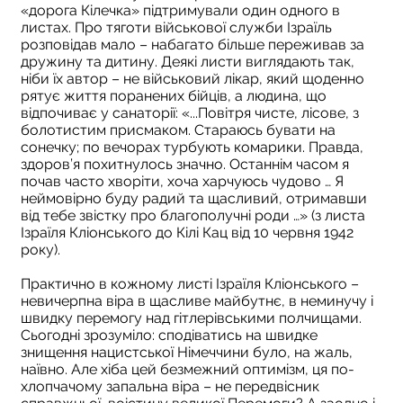
«дорога Кілечка» підтримували один одного в
листах. Про тяготи військової служби Ізраїль
розповідав мало – набагато більше переживав за
дружину та дитину. Деякі листи виглядають так,
ніби їх автор – не військовий лікар, який щоденно
рятує життя поранених бійців, а людина, що
відпочиває у санаторії: «...Повітря чисте, лісове, з
болотистим присмаком. Стараюсь бувати на
сонечку; по вечорах турбують комарики. Правда,
здоров’я похитнулось значно. Останнім часом я
почав часто хворіти, хоча харчуюсь чудово … Я
неймовірно буду радий та щасливий, отримавши
від тебе звістку про благополучні роди …» (з листа
Ізраїля Кліонського до Кілі Кац від 10 червня 1942
року).
Практично в кожному листі Ізраїля Кліонського –
невичерпна віра в щасливе майбутнє, в неминучу і
швидку перемогу над гітлерівськими полчищами.
Сьогодні зрозуміло: сподіватись на швидке
знищення нацистської Німеччини було, на жаль,
наївно. Але хіба цей безмежний оптимізм, ця по-
хлопчачому запальна віра – не передвісник