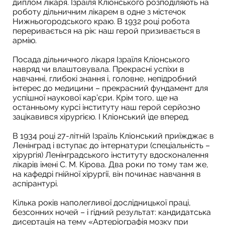
диплом лікаря. Ізраїля Кліонського розподіляють на
роботу дільничним лікарем в одне з містечок
Нижньогородського краю. В 1932 році робота
переривається на рік: наш герой призивається в
армію.
Посада дільничного лікаря Ізраїля Кліонського
навряд чи влаштовувала. Прекрасні успіхи в
навчанні, глибокі знання і, головне, непідробний
інтерес до медицини – прекрасний фундамент для
успішної наукової кар’єри. Крім того, ще на
останньому курсі інституту наш герой серйозно
зацікавився хірургією. І Кліонський іде вперед.
В 1934 році 27-літній Ізраїль Кліонський приїжджає в
Ленінград і вступає до інтернатури (спеціальність –
хірургія) Ленінградського інституту вдосконалення
лікарів імені С. М. Кірова. Два роки по тому там же,
на кафедрі гнійної хірургії, він починає навчання в
аспірантурі.
Кілька років наполегливої дослідницької праці,
безсонних ночей – і гідний результат: кандидатська
дисертація на тему «Артеріографія мозку при