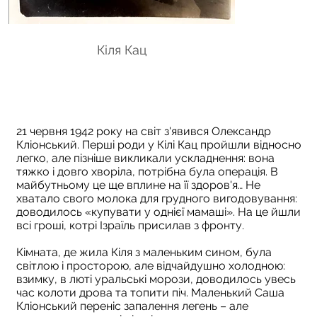
Кіля Кац
Впій
21 червня 1942 року на світ з'явився Олександр
Кліонський. Перші роди у Кілі Кац пройшли відносно
легко, але пізніше викликали ускладнення: вона
тяжко і довго хворіла, потрібна була операція. В
майбутньому це ще вплине на її здоров'я… Не
хватало свого молока для грудного вигодовування:
доводилось «купувати у однієї мамаші». На це йшли
всі гроші, котрі Ізраїль присилав з фронту.
Кімната, де жила Кіля з маленьким сином, була
світлою і просторою, але відчайдушно холодною:
взимку, в люті уральські морози, доводилось увесь
час колоти дрова та топити піч. Маленький Саша
Кліонський переніс запалення легень – але