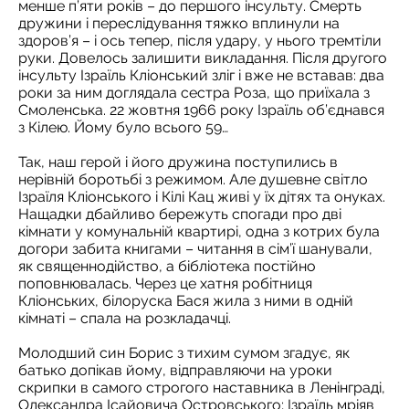
менше п’яти років – до першого інсульту. Смерть
дружини і переслідування тяжко вплинули на
здоров’я – і ось тепер, після удару, у нього тремтіли
руки. Довелось залишити викладання. Після другого
інсульту Ізраїль Кліонський зліг і вже не вставав: два
роки за ним доглядала сестра Роза, що приїхала з
Смоленська. 22 жовтня 1966 року Ізраїль об’єднався
з Кілею. Йому було всього 59…
Так, наш герой і його дружина поступились в
нерівній боротьбі з режимом. Але душевне світло
Ізраїля Кліонського і Кілі Кац живі у їх дітях та онуках.
Нащадки дбайливо бережуть спогади про дві
кімнати у комунальній квартирі, одна з котрих була
догори забита книгами – читання в сім’ї шанували,
як священнодійство, а бібліотека постійно
поповнювалась. Через це хатня робітниця
Кліонських, білоруска Бася жила з ними в одній
кімнаті – спала на розкладачці.
Молодший син Борис з тихим сумом згадує, як
батько допікав йому, відправляючи на уроки
скрипки в самого строгого наставника в Ленінграді,
Олександра Ісайовича Островського; Ізраїль мріяв