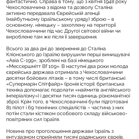
фантастично. Справа в тому, що з квітня 1948 року
Чехословаччина з відома та дозволу Сталіна
активно передавала Єврейській агенції
(майбутньому ізраїльському уряду) зброю – в
основному, німецьку – захоплену на території
Чехословаччини під час Другої світової війни чи
вироблене там же після її завершення.
Всього за два дні до звернення до Сталіна
Кліонського до Ізраїлю вирушили перші винищувачі
«Авіа С-199», зроблені на базі німецького
«Мессершмітт Bf 109». В наступні два роки молода
єврейська держава отримала з Чехословаччини
десятки бойових літаків – в тому числі британські
«Супермарін Спітфайр» (іронія історії: британська
техніка допомагає подолати «наймитів англійського
імперіалізму») і десятки тисяч одиниць різноманітної
зброї. Крім того, в Чехословаччині були підготовані
81 пілот і 69 технічних спеціалістів – частина з них
потім стали кістяком особового складу військово-
повітряних сил Ізраїля.
Новина про проголошення держави Ізраїль з
ентузіазмом сприйняли тисячі радянських євреїв.