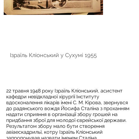
Ізраїль Кліонський у Сухумі 1955
Олександр
22 травня 1948 року Ізраїль Кліонський, асистент
кафедри невідкладної хірургії Інституту
вдосконалення лікарів імені С. М. Кірова, звернувся
до радянського вождя Йосифа Сталіна з проханням
надати сприяння в організації збору грошей на
придбання зброї для молодої єврейської держави.
Результатом збору мало бути створення
авіаескадрильї, котру Ізраїль Кліонський
запропонував назвати іменем Сталіна.