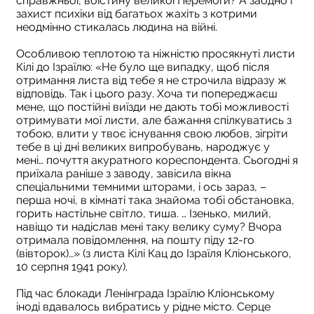
справжньої, воістину великої Перемоги? А заодно і
захист психіки від багатьох жахіть з котрими
неодмінно стикалась людина на війні.
Особливою теплотою та ніжністю просякнуті листи
Кілі до Ізраїлю: «Не було ще випадку, щоб після
отримання листа від тебе я не строчила відразу ж
відповідь. Так і цього разу. Хоча ти попереджаєш
мене, що постійні виїзди не дають тобі можливості
отримувати мої листи, але бажання спілкуватись з
тобою, влити у твоє існування свою любов, зігріти
тебе в ці дні великих випробувань, народжує у
мені… почуття акуратного кореспондента. Сьогодні я
приїхала раніше з заводу, завісила вікна
спеціальними темними шторами, і ось зараз, –
перша ночі, в кімнаті така знайома тобі обстановка,
горить настільне світло, тиша. … Ізенько, милий,
навіщо ти надіслав мені таку велику суму? Вчора
отримала повідомлення, на пошту піду 12-го
(вівторок)…» (з листа Кілі Кац до Ізраїля Кліонського,
10 серпня 1941 року).
Під час блокади Ленінграда Ізраїлю Кліонському
іноді вдавалось вибратись у рідне місто. Серце