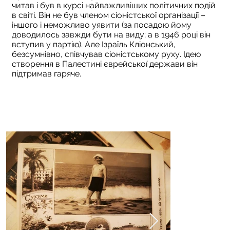
читав і був в курсі найважливіших політичних подій
в світі. Він не був членом сіоністської організації –
іншого і неможливо уявити (за посадою йому
доводилось завжди бути на виду; а в 1946 році він
вступив у партію). Але Ізраїль Кліонський,
безсумнівно, співчував сіоністському руху. Ідею
створення в Палестині єврейської держави він
підтримав гаряче.