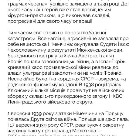
травмах черепа», успішно захищена в 1939 році. До
цього часу наш герой вже став досвідченим
хірургом-практиком, що виконував складні,
прогресивні для свого часу операції.
Тим часом світ стояв на порозі глобальної
катастрофи. Все нагліше, агресивніше заявляла про
себе нацистська Німеччина: окупувала Судети і всю
Чехословаччину в результаті Мюнхенської змови,
без єдиного пострілу зайняла Австрію. Італія і
Японія почали завойовницькі війни, а в Іспанії крізь
кривавий хаос громадянської війни рвались до
влади ультраправі заколотники на чолі з Франко.
Неспокійно було і на кордонах СРСР – зокрема, на
радянсько-фінському кордоні. В 1938 році Ізраїль
Кліонський кілька місяців провів тут на військових
зборах у складі 1-го прикордонного загону НКВС
Ленінградського військового округа.
1 вересня 1939 року з атаки Німеччини на Польщу
почалась Друга світова війна. Польща швидко пала,
і 17 вересня 1939 року СРСР, реалізуючи секретну
частину пакту про ненапад Молотова –