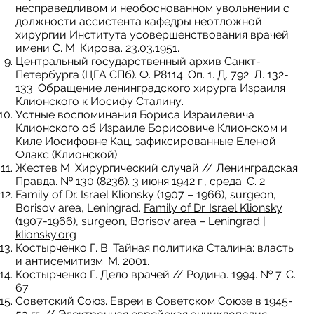
несправедливом и необоснованном увольнении с
должности ассистента кафедры неотложной
хирургии Института усовершенствования врачей
имени С. М. Кирова. 23.03.1951.
Центральный государственный архив Санкт-
Петербурга (ЦГА СПб). Ф. Р8114. Оп. 1. Д. 792. Л. 132-
133. Обращение ленинградского хирурга Израиля
Клионского к Иосифу Сталину.
Устные воспоминания Бориса Израилевича
Клионского об Израиле Борисовиче Клионском и
Киле Иосифовне Кац, зафиксированные Еленой
Флакс (Клионской).
Жестев М. Хирургический случай // Ленинградская
Правда. № 130 (8236). 3 июня 1942 г., среда. С. 2.
Family of Dr. Israel Klionsky (1907 – 1966), surgeon,
Borisov area, Leningrad.
Family of Dr. Israel Klionsky
(1907-1966), surgeon, Borisov area – Leningrad |
klionsky.org
Костырченко Г. В. Тайная политика Сталина: власть
и антисемитизм. М. 2001.
Костырченко Г. Дело врачей // Родина. 1994. № 7. С.
67.
Советский Союз. Евреи в Советском Союзе в 1945-