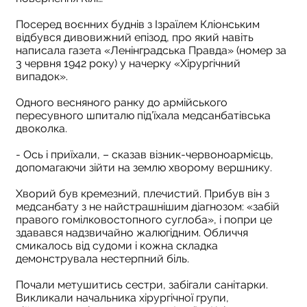
Посеред воєнних буднів з Ізраїлем Кліонським
відбувся дивовижний епізод, про який навіть
написала газета «Ленінградська Правда» (номер за
3 червня 1942 року) у начерку «Хірургічний
випадок».
Одного весняного ранку до армійського
пересувного шпиталю під’їхала медсанбатівська
двоколка.
- Ось і приїхали, – сказав візник-червоноармієць,
допомагаючи зійти на землю хворому вершнику.
Хворий був кремезний, плечистий. Прибув він з
медсанбату з не найстрашнішим діагнозом: «забій
правого гомілковостопного суглоба», і попри це
здавався надзвичайно жалюгідним. Обличчя
смикалось від судоми і кожна складка
демонструвала нестерпний біль.
Почали метушитись сестри, забігали санітарки.
Викликали начальника хірургічної групи,