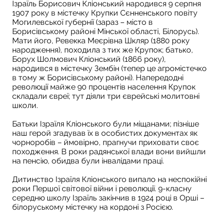
Ізраїль Борисович Кліонський народився 9 серпня
1907 року в містечку Крупки Сєнненського повіту
Могилевської губернії (зараз – місто в
Борисівському районі Мінської області, Білорусь).
Мати його, Ревекка Меєрівна Шкляр (1880 року
народження), походила з тих же Крупок; батько,
Борух Шолмович Кліонський (1866 року),
народився в містечку Зембін (тепер це агромістечко
в тому ж Борисівському районі). Напередодні
революції майже 90 процентів населення Крупок
складали євреї; тут діяли три єврейські молитовні
школи.
Батьки Ізраїля Кліонського були міщанами; пізніше
наш герой згадував їх в особистих документах як
чорноробів – ймовірно, прагнучи приховати своє
походження. В роки радянської влади вони вийшли
на пенсію, обидва були інвалідами праці.
Дитинство Ізраїля Кліонського випало на неспокійні
роки Першої світової війни і революції. 9-класну
середню школу Ізраїль закінчив в 1924 році в Орші –
білоруському містечку на кордоні з Росією.