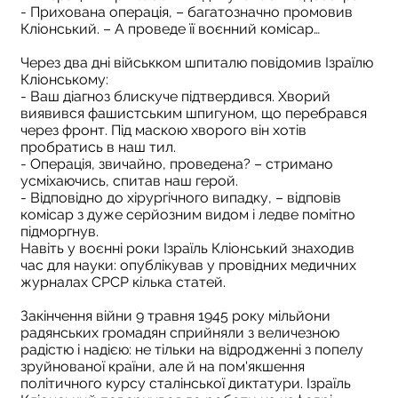
- Прихована операція, – багатозначно промовив
Кліонський. – А проведе її воєнний комісар…
Через два дні військком шпиталю повідомив Ізраїлю
Кліонському:
- Ваш діагноз блискуче підтвердився. Хворий
виявився фашистським шпигуном, що перебрався
через фронт. Під маскою хворого він хотів
пробратись в наш тил.
- Операція, звичайно, проведена? – стримано
усміхаючись, спитав наш герой.
- Відповідно до хірургічного випадку, – відповів
комісар з дуже серйозним видом і ледве помітно
підморгнув.
Навіть у воєнні роки Ізраїль Кліонський знаходив
час для науки: опублікував у провідних медичних
журналах СРСР кілька статей.
Закінчення війни 9 травня 1945 року мільйони
радянських громадян сприйняли з величезною
радістю і надією: не тільки на відродженні з попелу
зруйнованої країни, але й на пом'якшення
політичного курсу сталінської диктатури. Ізраїль