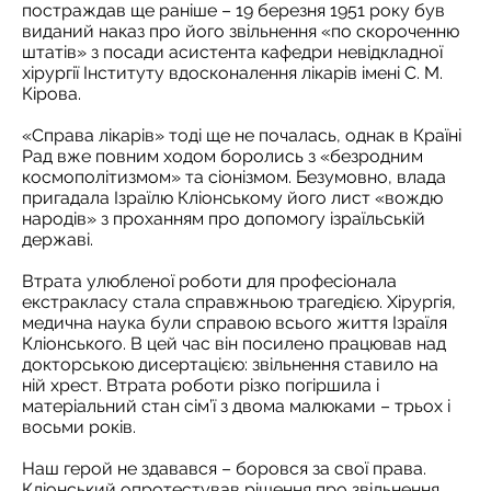
постраждав ще раніше – 19 березня 1951 року був
виданий наказ про його звільнення «по скороченню
штатів» з посади асистента кафедри невідкладної
хірургії Інституту вдосконалення лікарів імені С. М.
Кірова.
«Справа лікарів» тоді ще не почалась, однак в Країні
Рад вже повним ходом боролись з «безродним
космополітизмом» та сіонізмом. Безумовно, влада
пригадала Ізраїлю Кліонському його лист «вождю
народів» з проханням про допомогу ізраїльській
державі.
Втрата улюбленої роботи для професіонала
екстракласу стала справжньою трагедією. Хірургія,
медична наука були справою всього життя Ізраїля
Кліонського. В цей час він посилено працював над
докторською дисертацією: звільнення ставило на
ній хрест. Втрата роботи різко погіршила і
матеріальний стан сім’ї з двома малюками – трьох і
восьми років.
Наш герой не здавався – боровся за свої права.
Кліонський опротестував рішення про звільнення.