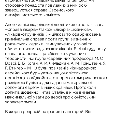
єврейських громадських діячів та репресіями
стосовно понад ста пов’язаних з ним осіб
завершується справа Єврейського
антифашистського комітету.
Апогеєм цієї людоїдської «політики» стає так звана
«Справа лікарів» (також «лікарів-шкідників»,
«лікарів-отруйників») – цілковито сфабрикована
кримінальна справа проти групи визначних
радянських медиків, звинувачених у змові та
вбивстві низки радянських лідерів. В січні 1953 року
влада оголосила, що «більшість учасників
терористичної групи (середи них професора М. С.
Вовсі, Б. Б. Коган, А. И. Фельдман, А. М. Грінштейн, Я.
Г. Етінгер – М. К.) були пов’язані з міжнародною
єврейською буржуазно-націоналістичною
організацією «Джойнт», створеною американською
розвідкою буцімто для надання матеріальної
допомоги євреям в інших країнах». Протоколи
допитів щоденно читав Сталін, він же вимагав
максимальної уваги до версії про сіоністський
характер змови.
В жорна репресій потрапив і наш герой. Він