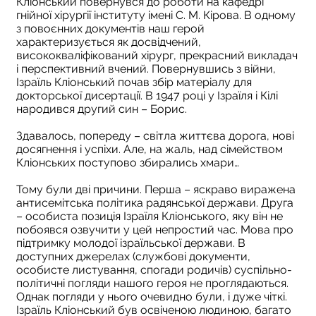
Кліонський повернувся до роботи на кафедрі
гнійної хірургії інституту імені С. М. Кірова. В одному
з повоєнних документів наш герой
характеризується як досвідчений,
висококваліфікований хірург, прекрасний викладач
і перспективний вчений. Повернувшись з війни,
Ізраїль Кліонський почав збір матеріалу для
докторської дисертації. В 1947 році у Ізраїля і Кілі
народився другий син – Борис.
Здавалось, попереду – світла життєва дорога, нові
досягнення і успіхи. Але, на жаль, над сімейством
Кліонських поступово збирались хмари…
Тому були дві причини. Перша – яскраво виражена
антисемітська політика радянської держави. Друга
– особиста позиція Ізраїля Кліонського, яку він не
побоявся озвучити у цей непростий час. Мова про
підтримку молодої ізраїльської держави. В
доступних джерелах (службові документи,
особисте листування, спогади родичів) суспільно-
політичні погляди нашого героя не проглядаються.
Однак погляди у нього очевидно були, і дуже чіткі.
Ізраїль Кліонський був освіченою людиною, багато