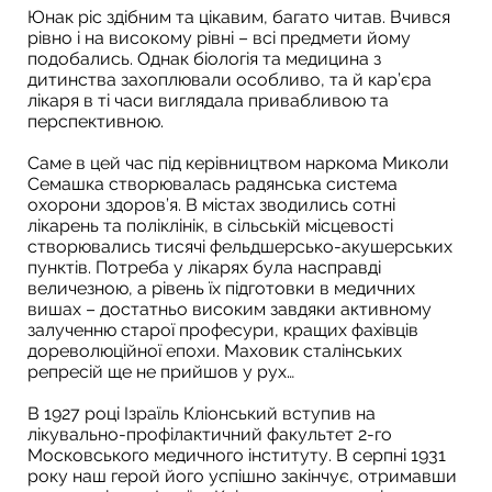
Юнак ріс здібним та цікавим, багато читав. Вчився
рівно і на високому рівні – всі предмети йому
подобались. Однак біологія та медицина з
дитинства захоплювали особливо, та й кар’єра
лікаря в ті часи виглядала привабливою та
перспективною.
Саме в цей час під керівництвом наркома Миколи
Семашка створювалась радянська система
охорони здоров’я. В містах зводились сотні
лікарень та поліклінік, в сільській місцевості
створювались тисячі фельдшерсько-акушерських
пунктів. Потреба у лікарях була насправді
величезною, а рівень їх підготовки в медичних
вишах – достатньо високим завдяки активному
залученню старої професури, кращих фахівців
дореволюційної епохи. Маховик сталінських
репресій ще не прийшов у рух…
В 1927 році Ізраїль Кліонський вступив на
лікувально-профілактичний факультет 2-го
Московського медичного інституту. В серпні 1931
року наш герой його успішно закінчує, отримавши