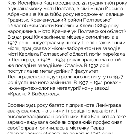
Кіля Йосифівна Кац народилась 25 грудня 1909 року
в українському місті Полтава, в сім'ї міщан Йосифа
Абрамовича Каца (1864 року народження, селище
Градизьк, Кременчуцький район Полтавської
області) і Єлизавети Киселівни Клейн (1869 року
народження, місто Кременчук Полтавської області).
В 1924 році Кіля закінчила місцеву семилітню, а в
1927 році – індустріальну школу. Після її закінчення 4
місяці працювала хіміком-лаборантом на заводі в
місті Карлівка Полтавської області, потім переїхала
в Ленінград, в 1928 – 1934 роках працювала на тій
же посаді на заводі імені Сталіна. В 1932 році
поступила на металургійний факультет
Ленінградського індустріального інституту і в 1937
році успішно його закінчила. В 1937 – 1941 роках –
інженер-технолог на металургійному заводі
«Красный Выборжец».
Восени 1941 року багато підприємств Ленінграда
евакуювались – а з ними і провідні спеціалісти, і
висококваліфіковані робітники. Кіля Кац, котра вже
зарекомендувала себе як справжній професіонал
своєї справи, опинилась в містечку Ревда
Свердловської області, де до квітня 1942 року