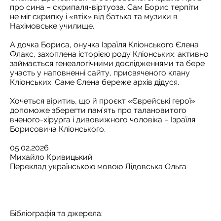
про сина – скрипаля-віртуоза. Сам Борис терпіти
не міг скрипку і «втік» від батька та музики в
Нахімовське училище.
А дочка Бориса, онучка Ізраїля Кліонського Єлена
Флакс, захоплена історією роду Кліонських: активно
займається генеалогічними дослідженнями та бере
участь у наповненні сайту, присвяченого клану
Кліонських. Саме Єлена береже архів дідуся.
Хочеться віритиь, що й проєкт «Єврейські герої»
допоможе зберегти пам’ять про талановитого
вченого-хірурга і дивовижного чоловіка – Ізраїля
Борисовича Кліонського.
05.02.2026
Михайло Кривицький
Переклад українською мовою Лідовська Ольга
Бібліографія та джерела: