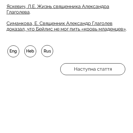
Яскевич, Л.Е. Жизнь священника Александра
Глаголева
.
Симанкова, Е. Священник Александр Глаголев
доказал, что Бейлис не мог пить «кровь младенцев»
.
Rus
Eng
Heb
Наступна стаття