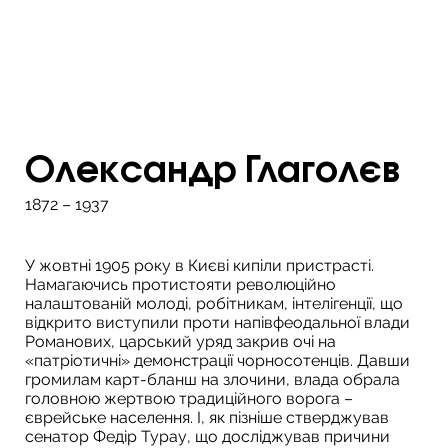
Олександр Глаголєв
1872 – 1937
У жовтні 1905 року в Києві кипіли пристрасті.
Намагаючись протистояти революційно
налаштованій молоді, робітникам, інтелігенції, що
відкрито виступили проти напівфеодальної влади
Романових, царський уряд закрив очі на
«патріотичні» демонстрації чорносотенців. Давши
громилам карт-бланш на злочини, влада обрала
головною жертвою традиційного ворога –
єврейське населення. І, як пізніше стверджував
сенатор Федір Турау, що досліджував причини