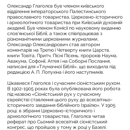
Олександр Глаголєв був членом київського
відділення імператорського Палестинського
православного товариства, Церковно-історичного
і археологічного товариства при Київській духовній
академії. Був членом Комісії по науковому виданню
слов'янської Біблії, а також співпрацював з
різноманітними церковними журналами,
Олександр Олександрович став автором
коментарів на Третю і Четверту книги Царств,
книги Товіта, Притч, Пісні Пісень, пророків Наума,
Авакума, Софонії, Аггея і на Соборні Послання,
написані для «Тлумачної Біблії», що виходила під
редакцією А. П. Лопухіна і його наступників.
Цікавився Глаголєв і сучасним сіоністським рухом.
В 1902-1905 роках була опублікована його робота
під назвою «Сіоністський рух у сучасному
єврействі ставлення цього руху до всесвітньо-
історичного завдання біблійного Ізраїлю». У 1905
році, в зібранні Церковно-історичного і
археологічного товариства, Глаголєв читав
реферат про Сьомий всесвітній сіоністський
конгрес, що пройшов у тому ж році у Базелі.