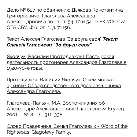
Дело № 627 по обвинению Дьякова Константина
Григорьевича, Глаголева Александра
Александровича по ст.ст. 54-10 и 54-11 УК УССР //
ОГА СБУ, Ф.6, оп. 1, д. 71156.
Текст Алексея Глаголева "За друга своя"
Текст
Олексія Глаголєва “За други своя”
Яковчук, Василий (протодиакон). Пастырская
деятельность протоиерея Александра Глаголева в
1920-30-е годы.
Протодиакон Василий Яковчук. О чем молчат
архивы? Обзор следственного дела священника
Александра Глаголева.
Глаголева-Пальян, М.А. Воспоминания об
Александре Александровиче Глаголеве // Егупец. –
2001. – № 8. – С. 311–338.
Слово Праведника. Семья Глаголевых - Word of the
Righteous. Glagolevy Family
.