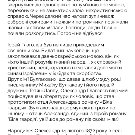
звернулись до одновірців з полум'яною промовою,
переконуючи не займатись злою, нехристиянською
справою. Через деякий час натовп зупинився:
озброєні сокирами і ножами погромники познімали
шапки і зі співом «Спаси, Господи, люди Твоя…»
почали розходитись. Погром не відбувся.
Ієрей Глаголєв був не лише приходським
священником. Видатний науковець, що
захоплювався давньоєврейською мовою, він, як
ніхто інший розумів гнаний народ. І, як справжній
християнин, неодноразово намагався допомогти
синам Ізраїлевим у їх бідах та скорботах.
Друг сім'ї Булгакових, що давав шлюб у 1913 році
письменнику Михаїлу Булгакову і його першій
дружині, Тетяні Лаппу, Олександр Глаголєв відомий
поціновувачам літератури як чоловік, що став
прототипом отця Александра з роману «Біла
гвардія». (Булгакознавці формулюють трохи по
іншому – отець Александр, єдиний із героїв роману
“Біла гвардія”, увійшов до роману під своїм ім'ям).
Народився Олександр 14 лютого 1872 року в селі