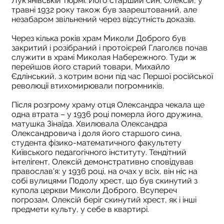
Лук'янівській тюрмі. Його старший син, Олексій, у
травні 1932 року також був заарештований, але
незабаром звільнений через відсутність доказів.
Через кілька років храм Миколи Доброго був
закритий і розібраний і протоієрей Глаголєв почав
служити в храмі Миколая Набережного. Туди ж
перейшов його старий товари, Михайло
Єдлінський, з котрим вони під час Першої російської
революції втихомирювали погромників.
Після розгрому храму отця Олександра чекала ще
одна втрата – у 1936 році померла його дружина,
матушка Зінаїда. Хвилювала Олександра
Олександровича і доля його старшого сина,
студента фізико-математичного факультету
Київського педагогічного інституту. Тендітний
інтелігент, Олексій демонстративно сповідував
православ'я: у 1936 році, на очах у всіх, він ніс на
собі вулицями Подолу хрест, що був скинутий з
купола церкви Миколи Доброго. Всупереч
погрозам, Олексій беріг скинутий хрест, як і інші
предмети культу, у себе в квартирі.