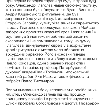
При першій передачі справи до суду, в травні 1913
року, Олександр Глаголєв надав свою експертизу,
котра повинна була з'ясувати, чи було вбивство
Андрія Ющинського ритуальним. Він був
запрошений до участі в суді, як фахівець по
Старому Заповіту, культурі та звичаям єврейського
народу. Глаголєв стверджував, що закон Мойсея
забороняю пролиття людської крові і вживання її у
їжу. Талмуд й інші тексти рабинів цей закон не
скасовували і не пом'якшували, тому, на думку
Глаголєва, звинувачення євреїв у використанні
крові з ритуальною метою мало абсолютно
абсурдний характер. Його висновки пізніше
підтвердили інші експерти з боку захисту: академік
Павло Коковцов, один зі значних гебраїстів і
семітологів країни, професор Петербурзької
духовної академії Іван Троїцький, московський
казенний рабин Яків Мазе, а також філософ та
гебраїст Павло Тихомиров.
Попри цькування з боку «споконвічно російських»
кіл, отець Олександр зайняв під час процесу
принципову позицію. І в результаті звинувачення
цілком програло богословський диспут. Незабаром