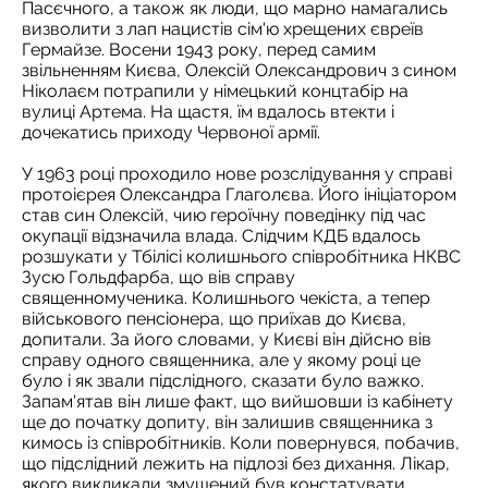
Пасєчного, а також як люди, що марно намагались
визволити з лап нацистів сім'ю хрещених євреїв
Гермайзе. Восени 1943 року, перед самим
звільненням Києва, Олексій Олександрович з сином
Ніколаєм потрапили у німецький концтабір на
вулиці Артема. На щастя, їм вдалось втекти і
дочекатись приходу Червоної армії.
У 1963 році проходило нове розслідування у справі
протоієрея Олександра Глаголєва. Його ініціатором
став син Олексій, чию героїчну поведінку під час
окупації відзначила влада. Cлідчим КДБ вдалось
розшукати у Тбілісі колишнього співробітника НКВС
Зусю Гольдфарба, що вів справу
священномученика. Колишнього чекіста, а тепер
військового пенсіонера, що приїхав до Києва,
допитали. За його словами, у Києві він дійсно вів
справу одного священника, але у якому році це
було і як звали підслідного, сказати було важко.
Запам'ятав він лише факт, що вийшовши із кабінету
ще до початку допиту, він залишив священника з
кимось із співробітників. Коли повернувся, побачив,
що підслідний лежить на підлозі без дихання. Лікар,
якого викликали змушений був констатувати