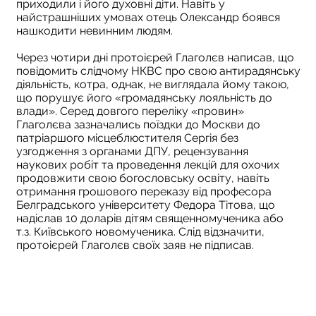
приходили і його духовні діти. Навіть у
найстрашніших умовах отець Олександр боявся
нашкодити невинним людям.
Через чотири дні протоієрей Глаголєв написав, що
повідомить слідчому НКВС про свою антирадянську
діяльність, котра, однак, не виглядала йому такою,
що порушує його «громадянську лояльність до
влади». Серед довгого переліку «провин»
Глаголєва зазначались поїздки до Москви до
патріаршого місцеблюстителя Сергія без
узгодження з органами ДПУ, рецензування
наукових робіт та проведення лекцій для охочих
продовжити свою богословську освіту, навіть
отримання грошового переказу від професора
Белградського університету Федора Тітова, що
надіслав 10 доларів дітям священномученика або
т.з. Київського новомученика. Слід відзначити,
протоієрей Глаголєв своїх заяв не підписав.