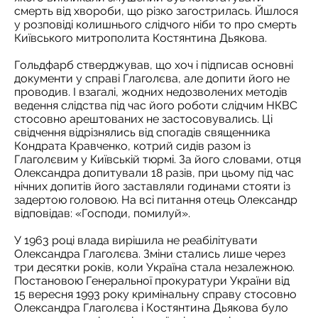
смерть від хвороби, що різко загострилась. Йшлося
у розповіді колишнього слідчого ніби то про смерть
Київського митрополита Костянтина Дьякова.
Гольдфарб стверджував, що хоч і підписав основні
документи у справі Глаголєва, але допити його не
проводив. І взагалі, жодних недозволених методів
ведення слідства під час його роботи слідчим НКВС
стосовно арештованих не застосовувались. Ці
свідчення відрізнялись від спогадів священника
Кондрата Кравченко, котрий сидів разом із
Глаголєвим у Київській тюрмі. За його словами, отця
Олександра допитували 18 разів, при цьому під час
нічних допитів його заставляли годинами стояти із
задертою головою. На всі питання отець Олександр
відповідав: «Господи, помилуй».
У 1963 році влада вирішила не реабілітувати
Олександра Глаголєва. Зміни стались лише через
три десятки років, коли Україна стала незалежною.
Постановою Генеральної прокуратури України від
15 вересня 1993 року кримінальну справу стосовно
Олександра Глаголєва і Костянтина Дьякова було