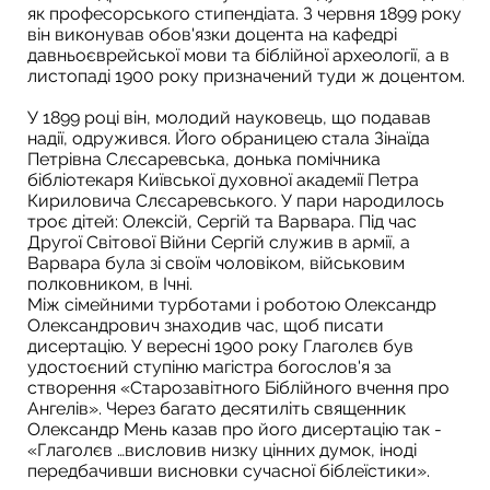
як професорського стипендіата. З червня 1899 року
він виконував обов'язки доцента на кафедрі
давньоєврейської мови та біблійної археології, а в
листопаді 1900 року призначений туди ж доцентом.
У 1899 році він, молодий науковець, що подавав
надії, одружився. Його обраницею стала Зінаїда
Петрівна Слєсаревська, донька помічника
бібліотекаря Київської духовної академії Петра
Кириловича Слєсаревського. У пари народилось
троє дітей: Олексій, Сергій та Варвара. Під час
Другої Світової Війни Сергій служив в армії, а
Варвара була зі своїм чоловіком, військовим
полковником, в Ічні.
Між сімейними турботами і роботою Олександр
Олександрович знаходив час, щоб писати
дисертацію. У вересні 1900 року Глаголєв був
удостоєний ступіню магістра богослов'я за
створення «Старозавітного Біблійного вчення про
Ангелів». Через багато десятиліть священник
Олександр Мень казав про його дисертацію так -
«Глаголєв …висловив низку цінних думок, іноді
передбачивши висновки сучасної біблеїстики».