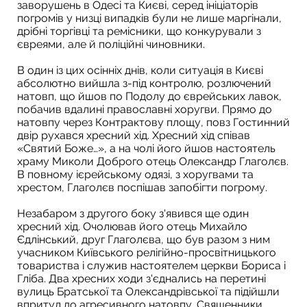
заворушень в Одесі та Києві, серед ініціаторів
погромів у низці випадків були не лише маргінали,
дрібні торгівці та ремісники, що конкурували з
євреями, але й поліційні чиновники.
В один із цих осінніх днів, коли ситуація в Києві
абсолютно вийшла з-під контролю, розлючений
натовп, що йшов по Подолу до єврейських лавок,
побачив вдалині православні хоругви. Прямо до
натовпу через Контрактову площу, повз Гостинний
двір рухався хресний хід. Хресний хід співав
«Святий Боже…», а на чолі його йшов настоятель
храму Миколи Доброго отець Олександр Глаголєв.
В повному ієрейському одязі, з хоругвами та
хрестом, Глаголєв поспішав запобігти погрому.
Незабаром з другого боку з'явився ще один
хресний хід. Очолював його отець Михайло
Єдлінський, друг Глаголєва, що був разом з ним
учасником Київського релігійно-просвітницького
товариства і служив настоятелем церкви Бориса і
Гліба. Два хресних ходи з'єднались на перетині
вулиць Братської та Олександрівської та підійшли
впритул до агресивного натовпу. Священники