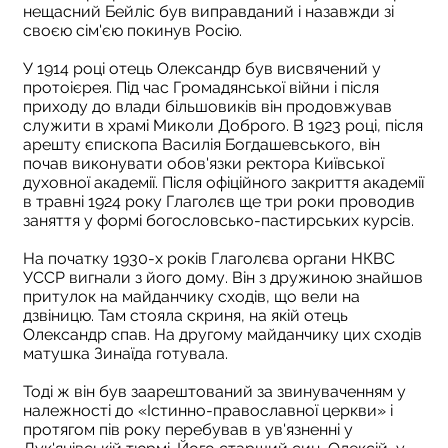
нещасний Бейліс був виправданий і назавжди зі
своєю сім'єю покинув Росію.
У 1914 році отець Олександр був висвячений у
протоієрея. Під час Громадянської війни і після
приходу до влади більшовиків він продовжував
служити в храмі Миколи Доброго. В 1923 році, після
арешту єпископа Василія Богдашевського, він
почав виконувати обов'язки ректора Київської
духовної академії. Після офіційного закриття академії
в травні 1924 року Глаголєв ще три роки проводив
заняття у формі богословсько-пастирських курсів.
На початку 1930-х років Глаголєва органи НКВС
УССР вигнали з його дому. Він з дружиною знайшов
притулок на майданчику сходів, що вели на
дзвіницю. Там стояла скриня, на якій отець
Олександр спав. На другому майданчику цих сходів
матушка Зинаїда готувала.
Тоді ж він був заарештований за звинуваченням у
належності до «Істинно-православної церкви» і
протягом пів року перебував в ув'язненні у