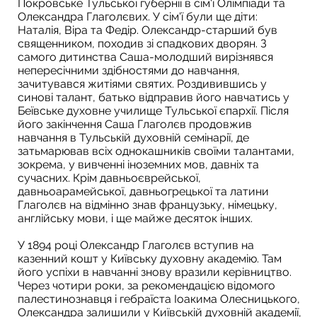
Покровське Тульської губернії в сім'ї Олімпіади та
Олександра Глаголєвих. У сім'ї були ще діти:
Наталія, Віра та Федір. Олександр-старший був
священником, походив зі спадкових дворян. З
самого дитинства Саша-молодший вирізнявся
непересічними здібностями до навчання,
зачитувався житіями святих. Роздивившись у
синові талант, батько відправив його навчатись у
Беївське духовне училище Тульської єпархії. Після
його закінчення Саша Глаголєв продовжив
навчання в Тульській духовній семінарії, де
затьмарював всіх однокашників своїми талантами,
зокрема, у вивченні іноземних мов, давніх та
сучасних. Крім давньоєврейської,
давньоарамейської, давньогрецької та латини
Глаголєв на відмінно знав французьку, німецьку,
англійську мови, і ще майже десяток інших.
У 1894 році Олександр Глаголєв вступив на
казенний кошт у Київську духовну академію. Там
його успіхи в навчанні знову вразили керівництво.
Через чотири роки, за рекомендацією відомого
палестинознавця і гебраїста Іоакима Олесницького,
Олександра залишили у Київській духовній академії,