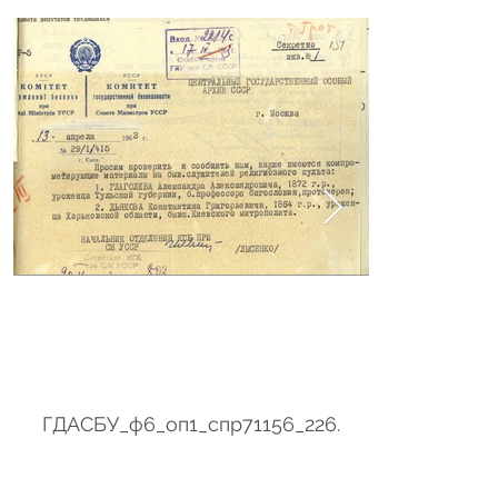
ГДАСБУ_ф6_оп1_спр71156_226.
ГДАСБУ_ф6