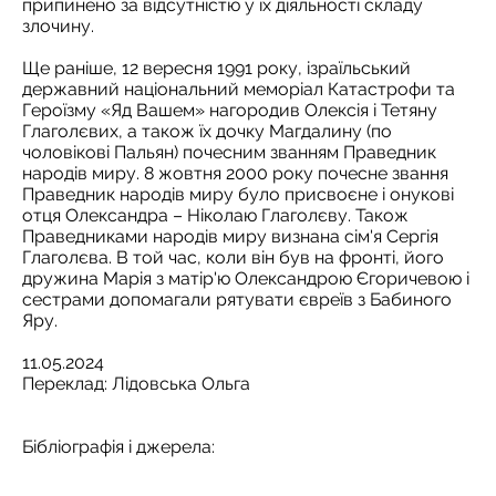
припинено за відсутністю у їх діяльності складу
злочину.
Ще раніше, 12 вересня 1991 року, ізраїльський
державний національний меморіал Катастрофи та
Героїзму «Яд Вашем» нагородив Олексія і Тетяну
Глаголєвих, а також їх дочку Магдалину (по
чоловікові Пальян) почесним званням Праведник
народів миру. 8 жовтня 2000 року почесне звання
Праведник народів миру було присвоєне і онукові
отця Олександра – Ніколаю Глаголєву. Також
Праведниками народів миру визнана сім'я Сергія
Глаголєва. В той час, коли він був на фронті, його
дружина Марія з матір'ю Олександрою Єгоричевою і
сестрами допомагали рятувати євреїв з Бабиного
Яру.
11.05.2024
Переклад: Лідовська Ольга
Бібліографія і джерела: