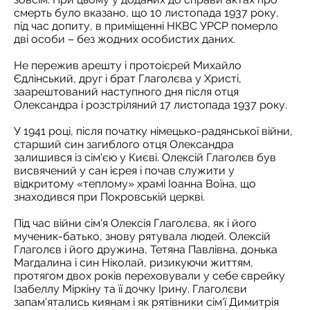
смерть було вказано, що 10 листопада 1937 року,
під час допиту, в приміщенні НКВС УРСР померло
дві особи – без жодних особистих даних.
Не пережив арешту і протоієрей Михайло
Єдлінський, друг і брат Глаголєва у Христі,
заарештований наступного дня після отця
Олександра і розстріляний 17 листопада 1937 року.
У 1941 році, після початку німецько-радянської війни,
старший син загиблого отця Олександра
залишився із сім'єю у Києві. Олексій Глаголєв був
висвячений у сан ієрея і почав служити у
відкритому «теплому» храмі Іоанна Воїна, що
знаходився при Покровській церкві.
Під час війни сім'я Олексія Глаголєва, як і його
мученик-батько, знову рятувала людей. Олексій
Глаголєв і його дружина, Тетяна Павлівна, донька
Магдалина і син Ніколай, ризикуючи життям,
протягом двох років переховували у себе єврейку
Ізабеллу Міркіну та її дочку Ірину. Глаголєви
запам'ятались киянам і як рятівники сім'ї Димитрія