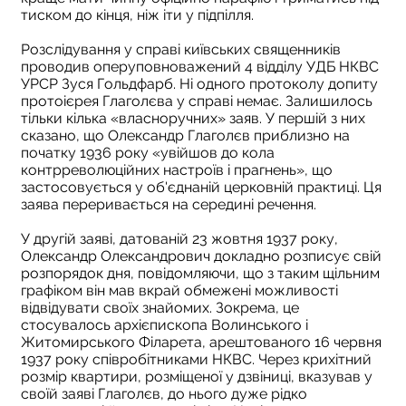
тиском до кінця, ніж іти у підпілля.
Розслідування у справі київських священників
проводив оперуповноважений 4 відділу УДБ НКВС
УРСР Зуся Гольдфарб. Ні одного протоколу допиту
протоієрея Глаголєва у справі немає. Залишилось
тільки кілька «власноручних» заяв. У першій з них
сказано, що Олександр Глаголєв приблизно на
початку 1936 року «увійшов до кола
контрреволюційних настроїв і прагнень», що
застосовується у об'єднаній церковній практиці. Ця
заява переривається на середині речення.
У другій заяві, датованій 23 жовтня 1937 року,
Олександр Олександрович докладно розписує свій
розпорядок дня, повідомляючи, що з таким щільним
графіком він мав вкрай обмежені можливості
відвідувати своїх знайомих. Зокрема, це
стосувалось архієпископа Волинського і
Житомирського Філарета, арештованого 16 червня
1937 року співробітниками НКВС. Через крихітний
розмір квартири, розміщеної у дзвіниці, вказував у
своїй заяві Глаголєв, до нього дуже рідко