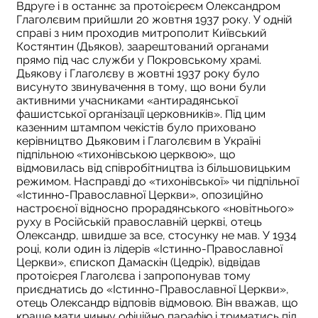
Вдруге і в останнє за протоієреєм Олександром
Глаголєвим прийшли 20 жовтня 1937 року. У одній
справі з ним проходив митрополит Київський
Костянтин (Дьяков), заарештований органами
прямо під час служби у Покровському храмі.
Дьякову і Глаголєву в жовтні 1937 року було
висунуто звинувачення в тому, що вони були
активними учасниками «антирадянської
фашистської організації церковників». Під цим
казенним штампом чекістів було приховано
керівництво Дьяковим і Глаголєвим в Україні
підпільною «тихонівською церквою», що
відмовилась від співробітництва із більшовицьким
режимом. Насправді до «тихонівської» чи підпільної
«Істинно-Православної Церкви», опозиційно
настроєної відносно прорадянського «новітнього»
руху в Російській православній церкві, отець
Олександр, швидше за все, стосунку не мав. У 1934
році, коли один із лідерів «Істинно-Православної
Церкви», єпископ Дамаскін (Цедрік), відвідав
протоієрея Глаголєва і запропонував тому
приєднатись до «Істинно-Православної Церкви»,
отець Олександр відповів відмовою. Він вважав, що
краще мати чинну офіційно парафію і триматись під