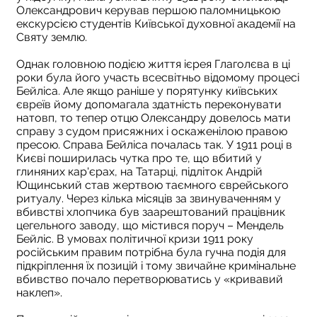
Олександрович керував першою паломницькою
екскурсією студентів Київської духовної академії на
Святу землю.
Однак головною подією життя ієрея Глаголєва в ці
роки була його участь всесвітньо відомому процесі
Бейліса. Але якщо раніше у порятунку київських
євреїв йому допомагала здатність переконувати
натовп, то тепер отцю Олександру довелось мати
справу з судом присяжних і оскаженілою правою
пресою. Справа Бейліса почалась так. У 1911 році в
Києві поширилась чутка про те, що вбитий у
глиняних кар'єрах, на Татарці, підліток Андрій
Ющинський став жертвою таємного єврейського
ритуалу. Через кілька місяців за звинуваченням у
вбивстві хлопчика був заарештований працівник
цегельного заводу, що містився поруч – Мендель
Бейліс. В умовах політичної кризи 1911 року
російським правим потрібна була гучна подія для
підкріплення їх позицій і тому звичайне кримінальне
вбивство почало перетворюватись у «кривавий
наклеп».