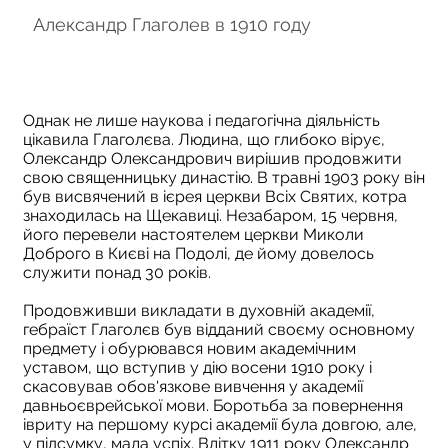
Александр Глаголев в 1910 году
Глаголев
Библейско
Однак не лише наукова і педагогічна діяльність
цікавила Глаголєва. Людина, що глибоко вірує,
Олександр Олександрович вирішив продовжити
свою священницьку династію. В травні 1903 року він
був висвячений в ієрея церкви Всіх Святих, котра
знаходилась на Щекавиці. Незабаром, 15 червня,
його перевели настоятелем церкви Миколи
Доброго в Києві на Подолі, де йому довелось
служити понад 30 років.
Продовживши викладати в духовній академії,
гебраїст Глаголєв був відданий своєму основному
предмету і обурювався новим академічним
уставом, що вступив у дію восени 1910 року і
скасовував обов'язкове вивчення у академії
давньоєврейської мови. Боротьба за повернення
івриту на першому курсі академії була довгою, але,
у підсумку, мала успіх. Влітку 1911 року Олександр