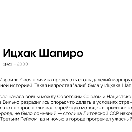
Ицхак Шапиро
1921 – 2000
 Израиль. Своя причина проделать столь далекий маршру
ной историей. Такая непростая “алия” была у Ицхака Шапи
сле начала войны между Советским Союзом и Нацистской
ев Вильно разразились споры: что делать в условиях стр
 этот вопрос волновал еврейскую молодежь призывного в
городе, не было сомнений — столица Литовской ССР нахо
 Третьим Рейхом, да и ночью в городе прогремел ужасный