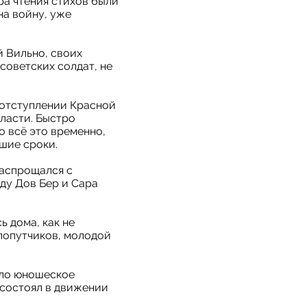
ра чтения стихов были
на войну, уже
й Вильно, своих
 советских солдат, не
 отступлении Красной
власти. Быстро
о всё это временно,
шие сроки.
распрощался с
оду Дов Бер и Сара
ь дома, как не
 попутчиков, молодой
ало юношеское
 состоял в движении