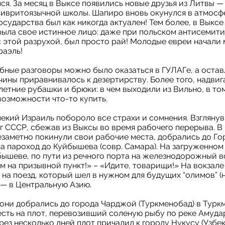
ся. За месяц в Выксе появились новые друзья из Литвы —
 ивритоязычной школы. Шапиро вновь окунулся в атмосф
осударства был как никогда актуален! Тем более, в Выксе
рыла свое истинное лицо: даже при польском антисемит
с этой разрухой, был просто рай! Молодые евреи начали 
раэль!
обные разговоры можно было оказаться в ГУЛАГе, а оста
ины приравнивалось к дезертирству. Более того, надвига
летние рубашки и брюки: в чем выходили из Вильно, в то
 возможности что-то купить.
екий Израиль побороло все страхи и сомнения. Взглянув 
г СССР, сбежав из Выксы во время рабочего перерыва. В
заметно покинули свои рабочие места, добрались до Го
на пароход до Куйбышева (совр. Самара). На загруженном
йбышеве, по пути из речного порта на железнодорожный в
м на призывной пункт!» – «Идите, товарищи!» На вокзал
 на поезд, который шел в нужном для будущих “олимов” 
 — в Центральную Азию.
 они добрались до города Чарджой (Туркменобад) в Турк
сть на плот, перевозивший соленую рыбу по реке Амудар
ез несколько дней плот причалил к городу Нукусу (Узбек