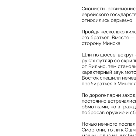
Сионисты-ревизионисты
еврейского государств
относились серьезно.
Пройдя несколько кило
его братьев. Вместе —
сторону Минска.
Шли по шоссе, вокруг 
руках футляр со скрип
от Вильно, тем станов
характерный звук мото
Восток спешили немец
пробираться в Минск 
По дороге парни заход
постоянно встречались
обмотками, но в граж
побросав оружие и сб
Ночью немного поспали
Сморгони, то ли к Ош
машин: одна из них бы