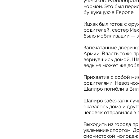
учеников. Разнообразн
нормой. Это был перио
бушующую в Европе.
Ицхак был готов с ору
родителей, сестер Иех
было мобилизации — з
Запечатанные двери к
Армии. Власть тоже пр
вернувшись домой, Шап
ведь не может же добл
Прихватив с собой ми
родителями. Невозможн
Шапиро погибли в Вил
Шапиро забежал к лучш
оказалось дома и друг
человек отправился в п
Выходить из города п
увлечение спортом. До
сионистской молодежи