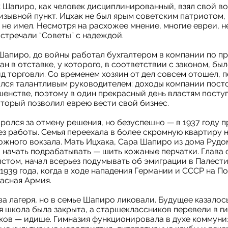
 Шапиро, как человек дисциплинированный, взял свой в
ризывной пункт. Ицхак не был ярым советским патриотом,
не имел. Несмотря на расхожее мнение, многие евреи, не
стречали “Советы” с надеждой.
 Шапиро, до войны работал бухгалтером в компании по п
ан в отставке, у которого, в соответствии с законом, бы
д торговли. Со временем хозяин от дел совсем отошел, 
ался талантливым руководителем: доходы компании пост
шенстве, поэтому в один прекрасный день властям посту
оторый позволил еврею вести свой бизнес.
оролся за отмену решения, но безуспешно — в 1937 году п
ез работы. Семья переехала в более скромную квартиру н
жного вокзала. Мать Ицхака, Сара Шапиро из дома Рудо
 начать подрабатывать — шить кожаные перчатки. Глава 
нистом, начал всерьез подумывать об эмиграции в Палест
1939 года, когда в ходе нападения Германии и СССР на П
асная Армия.
ва лагеря, но в семье Шапиро ликовали. Будущее казало
я школа была закрыта, а старшеклассников перевели в 
аков — идише. Гимназия функционировала в духе коммуни