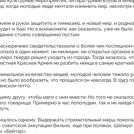
ые культурные мероприятия, литературные клубы и вече
д, когда молодые люди мечтали изменить мир, несмотря 
жием в руках защитить и гимназию, и новый мир, и родно
удит и Хаю. Но в военкомате, как оказалось, уже не было
дание стояло совершенно пустым.
расноречиво свидетельствовали о более чем поспешном
опала в один момент: ни милиции, ни открытых органов 
иро твердо решил уходить из города. Тогда казалось, чт
естная Красная Армия не разбить немца в самые кратчай
нимальное количество вещей, молодой человек тяжело 
о было вообразить, что прощался он навсегда. В 1943 г
енском гетто.
ему другу, чтобы идти с ним вместе. Но того не оказалос
ого товарища. Примерно в час пополудни, так и не найдя
уть.
ришлось одному. Выдержать стремительный марш помог
 советской оккупации Вильно, еще при поляках, Шапиро
 «Бейтар».