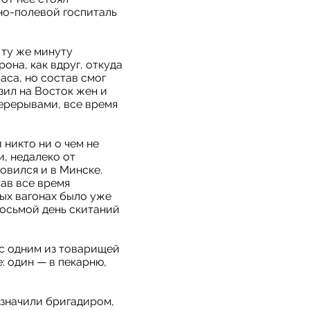
но-полевой госпиталь
 ту же минуту
она, как вдруг, откуда
аса, но состав смог
зил на Восток жен и
перерывами, все время
 никто ни о чем не
, недалеко от
овился и в Минске.
тав все время
вых вагонах было уже
восьмой день скитаний
 с одним из товарищей
: один — в пекарню,
назначили бригадиром,