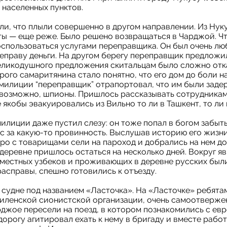
 населенных пунктов.
ли, что плыли совершенно в другом направлении. Из Нук
ты — еще реже. Было решено возвращаться в Чарджой. Ч
спользоваться услугами переправщика. Он был очень лю
реправу деньги. На другом берегу переправщик предложи
великодушного предложения скитальцам было сложно отка
ого самаритянина стало понятно, что его дом до боли 
 милиции “переправщик” отрапортовал, что им были заде
 возможно, шпионы. Пришлось рассказывать сотрудника
 якобы эвакуировались из Вильно то ли в Ташкент, то ли
илиции даже пустил слезу: он тоже попал в богом забыт
с за какую-то провинность. Выслушав историю его жизн
о с товарищами сели на пароход и добрались на нем до
 деревне пришлось остаться на несколько дней. Вокруг яв
 местных узбеков и проживающих в деревне русских были
расправы, спешно готовились к отъезду.
судне под названием «Ласточка». На «Ласточке» ребята
иленской сионистской организации, очень самоотверже
джое пересели на поезд, в котором познакомились с ев
дорогу агитировал ехать к нему в бригаду и вместе рабо