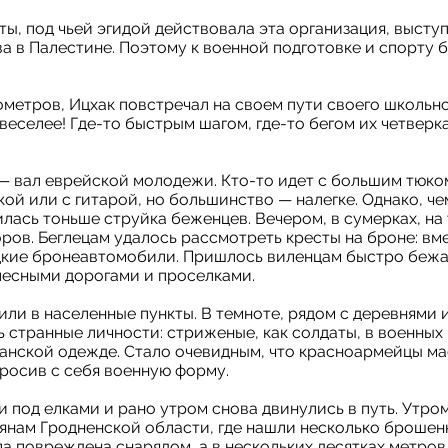
, под чьей эгидой действовала эта организация, выступ
а в Палестине. Поэтому к военной подготовке и спорту 
метров, Ицхак повстречал на своем пути своего школьн
 веселее! Где-то быстрым шагом, где-то бегом их четверк
— вал еврейской молодежи. Кто-то идет с большим тюком
кой или с гитарой, но большинство — налегке. Однако, ч
илась тоньше струйка беженцев. Вечером, в сумерках, н
ров. Беглецам удалось рассмотреть кресты на броне: вм
кие бронеавтомобили. Пришлось виленцам быстро бежат
лесными дорогами и проселками.
или в населенные пункты. В темноте, рядом с деревнями 
 странные личности: стриженые, как солдаты, в военных 
данской одежде. Стало очевидным, что красноармейцы ма
росив с себя военную форму.
 под елками и рано утром снова двинулись в путь. Утром
мянам Гродненской области, где нашли несколько броше
ла повреждена снарядом, а в нескольких десятках метров 