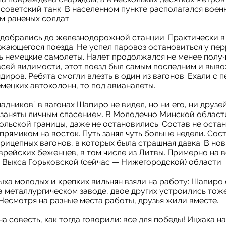
советский танк. В населенном пункте располагался воен
м раненых солдат.
добрались до железнодорожной станции. Практически в
ающегося поезда. Не успел паровоз остановиться у перр
ь немецкие самолеты. Налет продолжался не менее получ
всей видимости, этот поезд был самым последним и выво
диров. Ребята смогли влезть в один из вагонов. Ехали с 
емецких автоколонн, то под авианалеты.
адников” в вагонах Шапиро не видел, но ни его, ни друзей
 заняты личным спасением. В Молодечно Минской области
льской границы, даже не остановились. Состав не остан
прямиком на восток. Путь занял чуть больше недели. Сос
прицепных вагонов, в которых была страшная давка. В но
рейских беженцев, в том числе из Литвы. Примерно на 
 Выкса Горьковской (сейчас — Нижегородской) области.
ха молодых и крепких вильнян взяли на работу: Шапиро
а металлургическом заводе, двое других устроились тоже
Несмотря на разные места работы, друзья жили вместе.
на совесть, как тогда говорили: все для победы! Ицхака 