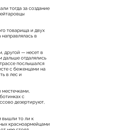
али тогда за создание
бейтаровцы
ого товарища и двух
а направлялась в
, другой — несет в
ем дальше отдалялись
а трассе послышался
есте с беженцами на
ь в лес и
и местечками,
ботинках с
ссово дезертируют,
 вышли то ли к
нных красноармейцами
от нее стоял