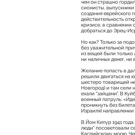
чем он страшно гордил
сионисты, выпускники
создания еврейского г
действительность отк
кризисе, в сравнении 
добраться до Эрец-Ис
Но как? Только за под
без уважительной прич
из вещей были только 
ни наличных денег, ни
Желание попасть в дал
решили двигаться на ю
шестеро товарищей не
Новгород) и там сели 
ехали “зайцами”. В Ку
военный патруль: «Иде
проникнуть без билета
Израиля) направлении
В Йом Кипур 1941 года
люди” посоветовали се
Каспийскому морю. Чер