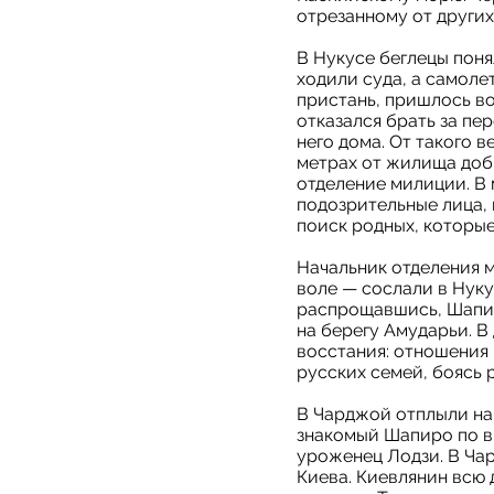
отрезанному от других
В Нукусе беглецы поня
ходили суда, а самоле
пристань, пришлось во
отказался брать за пе
него дома. От такого 
метрах от жилища добр
отделение милиции. В
подозрительные лица,
поиск родных, которые
Начальник отделения м
воле — сослали в Нуку
распрощавшись, Шапир
на берегу Амударьи. В
восстания: отношения
русских семей, боясь 
В Чарджой отплыли на 
знакомый Шапиро по в
уроженец Лодзи. В Чар
Киева. Киевлянин всю 