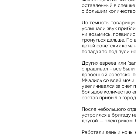
оставленный в спешке 
с большим количество
До темноты товарищи 
услышали звук приближ
ни возьмись, появилис
тронуться дальше. По 
детей советских коман
попадая то под пули н
Других евреев или “зап
спрашивал – все были
довоенной советско-по
Мчались со всей мочи 
увеличивался за счет 
большое количество ев
состав прибыл в город
После небольшого отды
устроился в бригаду н
другой — электриком. 
Работали день и ночь, 