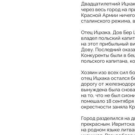
Двадцатилетний Ицхак
через весь город на п
Красной Армии ничего 
сталинского режима, в
Отец Ицхака, Дов Бер
владел польский капит
на этот прибыльный ви
Дову. Последний оказ
Конкуренты были в бе
польского капитана, к
Хозяин изо всех сил б
отец Ицхака остался б
дорогу от железнодоро
вынуждена была снова
на то, что не был сио
помешало 18 сентября 
окрестности заняла Кр
Город разделился на д
прекрасным. Ивритска
на родном языке литв