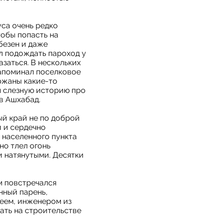
уса очень редко
тобы попасть на
безен и даже
л подождать пароход у
заться. В нескольких
напоминал поселковое
ржаны какие-то
м слезную историю про
 в Ашхабад.
ый край не по доброй
и и сердечно
 населенного пункта
но тлел огонь
 натянутыми. Десятки
м повстречался
нный парень,
реем, инженером из
тать на строительстве