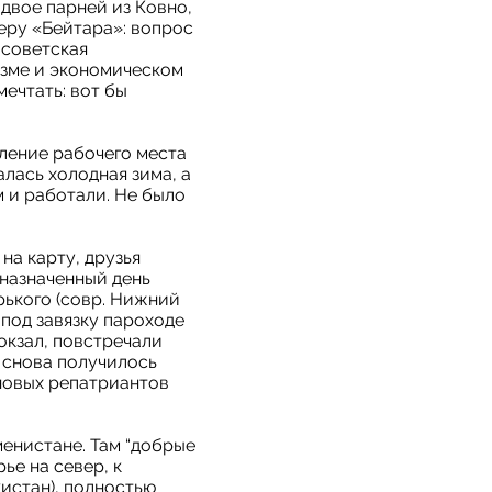
 двое парней из Ковно,
еру «Бейтара»: вопрос
 советская
изме и экономическом
мечтать: вот бы
вление рабочего места
лась холодная зима, а
м и работали. Не было
на карту, друзья
 назначенный день
рького (совр. Нижний
 под завязку пароходе
окзал, повстречали
е снова получилось
(новых репатриантов
менистане. Там “добрые
ье на север, к
истан), полностью