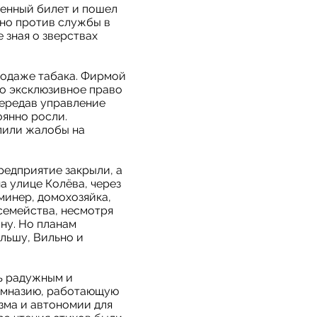
оенный билет и пошел
 но против службы в
 зная о зверствах
родаже табака. Фирмой
ло эксклюзивное право
передав управление
оянно росли.
пили жалобы на
редприятие закрыли, а
а улице Колёва, через
минер, домохозяйка,
семейства, несмотря
ину. Но планам
ольшу, Вильно и
сь радужным и
гимназию, работающую
зма и автономии для