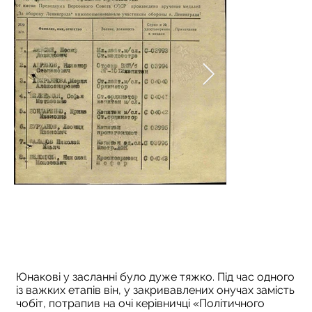
Юнакові у засланні було дуже тяжко. Під час одного
із важких етапів він, у закривавлених онучах замість
чобіт, потрапив на очі керівничці «Політичного