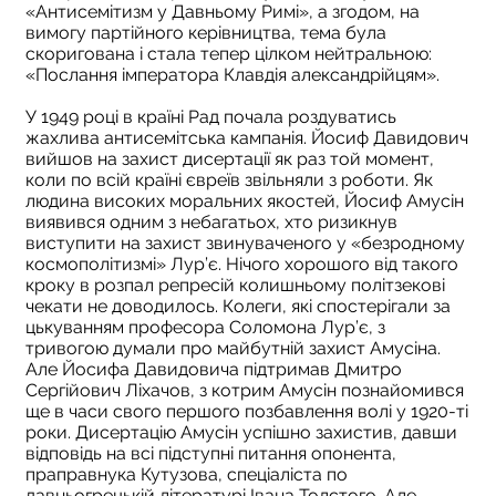
«Антисемітизм у Давньому Римі», а згодом, на
вимогу партійного керівництва, тема була
скоригована і стала тепер цілком нейтральною:
«Послання імператора Клавдія александрійцям».
У 1949 році в країні Рад почала роздуватись
жахлива антисемітська кампанія. Йосиф Давидович
вийшов на захист дисертації як раз той момент,
коли по всій країні євреїв звільняли з роботи. Як
людина високих моральних якостей, Йосиф Амусін
виявився одним з небагатьох, хто ризикнув
виступити на захист звинуваченого у «безродному
космополітизмі» Лур’є. Нічого хорошого від такого
кроку в розпал репресій колишньому політзекові
чекати не доводилось. Колеги, які спостерігали за
цькуванням професора Соломона Лур’є, з
тривогою думали про майбутній захист Амусіна.
Але Йосифа Давидовича підтримав Дмитро
Сергійович Ліхачов, з котрим Амусін познайомився
ще в часи свого першого позбавлення волі у 1920-ті
роки. Дисертацію Амусін успішно захистив, давши
відповідь на всі підступні питання опонента,
праправнука Кутузова, спеціаліста по
давньогрецькій літературі Івана Толстого. Але,