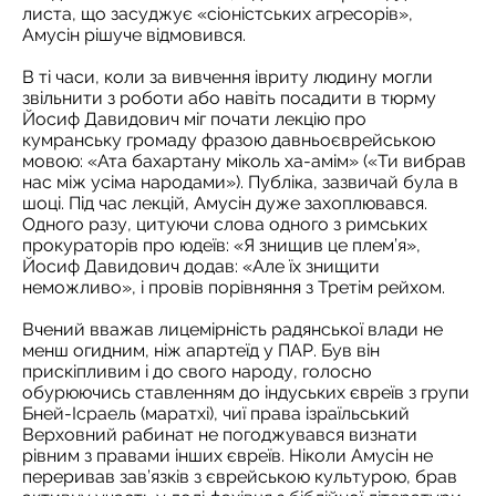
листа, що засуджує «сіоністських агресорів»,
Амусін рішуче відмовився.
В ті часи, коли за вивчення івриту людину могли
звільнити з роботи або навіть посадити в тюрму
Йосиф Давидович міг почати лекцію про
кумранську громаду фразою давньоєврейською
мовою: «Ата бахартану міколь ха-амім» («Ти вибрав
нас між усіма народами»). Публіка, зазвичай була в
шоці. Під час лекцій, Амусін дуже захоплювався.
Одного разу, цитуючи слова одного з римських
прокураторів про юдеїв: «Я знищив це плем’я»,
Йосиф Давидович додав: «Але їх знищити
неможливо», і провів порівняння з Третім рейхом.
Вчений вважав лицемірність радянської влади не
менш огидним, ніж апартеїд у ПАР. Був він
прискіпливим і до свого народу, голосно
обурюючись ставленням до індуських євреїв з групи
Бней-Ісраель (маратхі), чиї права ізраїльський
Верховний рабинат не погоджувався визнати
рівним з правами інших євреїв. Ніколи Амусін не
переривав зав’язків з єврейською культурою, брав