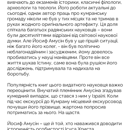
вивчають до екзаменів історики, класичні філологи,
археологи та теологи. Його роботи актуальні до
сьогодні, однак автор праць про кумранську
громаду ніколи не був у тих місцях та не тримав в
руках жодного оригінального артефакту. Ця доля
спіткала багатьох радянських науковців – вони
були десятиліттями відрізані від світової наукової
думки. Але Йосиф Амусін був у ще гіршій ситуації,
ніж багато його колег, - він був політично
неблагонадійним і засудженим, йому довелось
пробиватись у науці манівцями. Проте він все
життя шукав Істину, саме вона була рушієм його
досліджень, підтримувала та надихала на
боротьбу.
Популярність книг цього видатного науковця важко
переоцінити. Внучатий племінник Амусіна згадував
кумедний випадок, що стався з ним у Ізраїлі. Коли
під час екскурсії до Кумрану місцевий екскурсовод
почувши його прізвище, жартома попросив
потриматись за нього. На щастя.
Йосиф Амусін – ще й той, хто наважився доводити
історичність особистості Ісуса Христа,