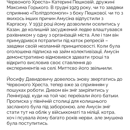
Червоного Хреста» Катерині Пешковій, дружині
Максима Горького. В грудні 1929 року, чи то завдяки
сприянню «Політдопомоги» з боку Пешкової, чи то з
якихось інших причин Амусіна відпустили з
Каргаску. У 1932 році йому дозволили оселитись у
Казан, де колишній засуджений ледве влаштувався
рахівником у одну з організацій міста. Але і там він
примудрився потрапити під каток репресій –
завдяки своїй незламній принциповості. Коли була
оголошена підписка на займ колективізації, Амусін
демонстративно відмовився здавати гроші та
відкрито висловив своє ставлення до
експериментів на селі. Миттєво його звільнили.
Йосифу Давидовичу довелось знову звертатись до
Червоного Хреста, тепер вже за сприянням у
пошуках роботи. Дивом він зміг закріпитись у
Ленінграді, куди на той час переїхали його батьки.
Прописка у північній столиці для колишнього
засланого була під забороною, але Амусін зміг
стати тут на облік у військкоматі та міліції, котра,
хоч і псувала йому багато років нерви, але змушена
була поступитись.