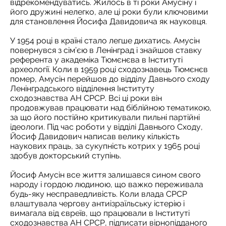
відрекомендуватись. Жилось в ті роки Амусіну і
його дружині нелегко, але ці роки були ключовими
для становлення Йосифа Давидовича як науковця.
У 1954 році в країні стало легше дихатись. Амусін
повернувся з сім’єю в Ленінград і знайшов ставку
референта у академіка Тюмєнєва в Інституті
археології. Коли в 1959 році сходознавець Тюмєнєв
помер, Амусін перейшов до відділу Давнього сходу
Ленінградського відділення Інституту
сходознавства АН СРСР. Всі ці роки він
продовжував працювати над біблійною тематикою,
за що його постійно критикували пильні партійні
ідеологи. Під час роботи у відділі Давнього Сходу,
Йосиф Давидович написав велику кількість
наукових праць, за сукупність котрих у 1965 році
здобув докторський ступінь.
Йосиф Амусін все життя залишався сином свого
народу і гордою людиною, що важко переживала
будь-яку несправедливість. Коли влада СРСР
влаштувала чергову антиізраїльську істерію і
вимагала від євреїв, що працювали в Інституті
сходознавства АН СРСР, підписати вірнопідданого