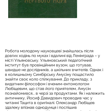
Робота молодому науковцеві знайшлась після
довгих ходінь по муках і вдалині від Ленінграда – у
місті Ульяновську. Ульяновський педагогічний
інститут був провінційним вузом, що готував,
швидше не дослідників, а шкільних вчителів. Однак і
в колишньому Симбірську Амусіну пощастило
знайти своє коло спілкування. До прикладу, з
видатним філософом і вченим-ентомологом
Любіщевим, що став його приятелем, Амусін
познайомився... в черзі за продуктами. Як і належить
античнику, Йосиф Давидович проводив час у
читанні Тацита в оригіналі. Олександр Любіщев
здалеку впізнав однодумця і поспішив