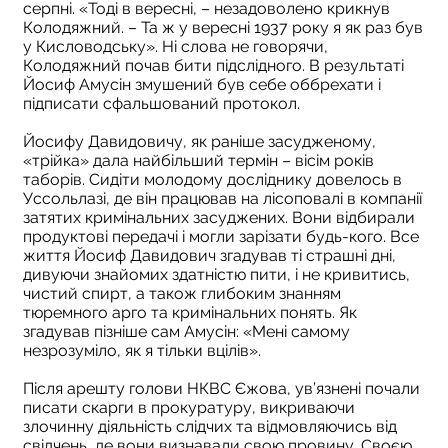
серпні. «Тоді в вересні, – незадоволено крикнув
Колодяжний. – Та ж у вересні 1937 року я як раз був
у Кисловодську». Ні слова не говорячи,
Колодяжний почав бити підслідного. В результаті
Йосиф Амусін змушений був себе оббрехати і
підписати сфальшований протокол.
Йосифу Давидовичу, як раніше засудженому,
«трійка» дала найбільший термін – вісім років
таборів. Сидіти молодому досліднику довелось в
Уссольлазі, де він працював на лісоповалі в компанії
затятих кримінальних засуджених. Вони відбирали
продуктові передачі і могли зарізати будь-кого. Все
життя Йосиф Давидович згадував ті страшні дні,
дивуючи знайомих здатністю пити, і не кривитись,
чистий спирт, а також глибоким знанням
тюремного арго та кримінальних понять. Як
згадував пізніше сам Амусін: «Мені самому
незрозуміло, як я тільки вцілів».
Після арешту голови НКВС Єжова, ув’язнені почали
писати скарги в прокуратуру, викриваючи
злочинну діяльність слідчих та відмовляючись від
свідчень, де вони визнавали свою провину. Своєю