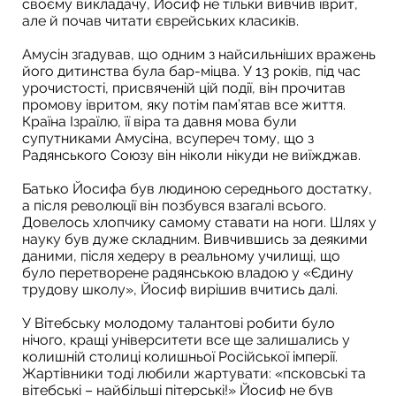
своєму викладачу, Йосиф не тільки вивчив іврит,
але й почав читати єврейських класиків.
Амусін згадував, що одним з найсильніших вражень
його дитинства була бар-міцва. У 13 років, під час
урочистості, присвяченій цій події, він прочитав
промову івритом, яку потім пам’ятав все життя.
Країна Ізраїлю, її віра та давня мова були
супутниками Амусіна, всупереч тому, що з
Радянського Союзу він ніколи нікуди не виїжджав.
Батько Йосифа був людиною середнього достатку,
а після революції він позбувся взагалі всього.
Довелось хлопчику самому ставати на ноги. Шлях у
науку був дуже складним. Вивчившись за деякими
даними, після хедеру в реальному училищі, що
було перетворене радянською владою у «Єдину
трудову школу», Йосиф вирішив вчитись далі.
У Вітебську молодому талантові робити було
нічого, кращі університети все ще залишались у
колишній столиці колишньої Російської імперії.
Жартівники тоді любили жартувати: «псковські та
вітебські – найбільші пітерські!» Йосиф не був