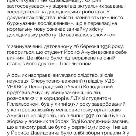
практикувати метод академізму, котрий
застосовувався «у відриві від актуальних завдань і
зосередженні на дослідницьких роботах». У
документах слідства чекісти називають це «чисто
буржуазним дослідженням», що в перекладі на
нормальну мову означає звичайну якісну
дослідницьку роботу. Це вважалось злочином.
У звинуваченні, датованому 26 березня 1938 року,
говориться, що студент Йосиф Амусін визнав себе
винним. Це нібито було підтверджене на очній
ставці з його другом – Гіллельсоном.
А ось, як насправді виглядало слідство, зі слів
науковця. Оперуповно-важений 9 відділу УДБ
УНКВС у Ленінградській області Колодяжний
пред'явив Амусіну звинувачення, що він,
розмовляючи в коридорі в ЛДУ зі студентом
Гіллельсоном, був у липні 1937 року завербований
у контрреволюційну меншовистську організацію.
Амусін на це відповів, що в липні 1937-го він був на
зборах у воєнних таборах. Тоді Колодяжний заявив,
що в такому разі, це було у серпні 1937 року. І на це
у Йосифа Давидовича було алібі: збори тривали й у