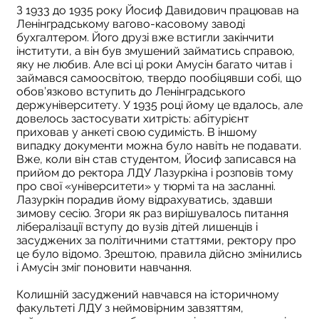
З 1933 до 1935 року Йосиф Давидович працював на
Ленінградському вагово-касовому заводі
бухгалтером. Його друзі вже встигли закінчити
інститути, а він був змушений займатись справою,
яку не любив. Але всі ці роки Амусін багато читав і
займався самоосвітою, твердо пообіцявши собі, що
обов’язково вступить до Ленінградського
держуніверситету. У 1935 році йому це вдалось, але
довелось застосувати хитрість: абітурієнт
приховав у анкеті свою судимість. В іншому
випадку документи можна було навіть не подавати.
Вже, коли він став студентом, Йосиф записався на
прийом до ректора ЛДУ Лазуркіна і розповів тому
про свої «університети» у тюрмі та на засланні.
Лазуркін порадив йому відрахуватись, здавши
зимову сесію. Згори як раз вирішувалось питання
лібералізації вступу до вузів дітей лишенців і
засуджених за політичними статтями, ректору про
це було відомо. Зрештою, правила дійсно змінились
і Амусін зміг поновити навчання.
Колишній засуджений навчався на історичному
факультеті ЛДУ з неймовірним завзяттям,