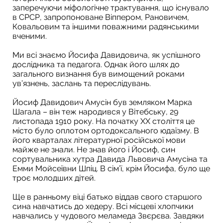
заперечуючи міфологічне трактування, що існувало
в СРСР, запропоноване Віппером, Рановичем,
Ковальовим та іншими поважними радянськими
вченими.
Ми всі знаємо Йосифа Давидовича, як успішного
дослідника та педагога. Однак його шлях до
загального визнання був вимощений роками
ув’язнень, заслань та переслідувань.
Йосиф Давидович Амусін був земляком Марка
Шагала – він теж народився у Вітебську, 29
листопада 1910 року. На початку XX століття це
місто було оплотом ортодоксального юдаїзму. В
його кварталах літературної російської мови
майже не знали. Не знав його і Йосиф, син
сортувальника хутра Давида Львовича Амусіна та
Емми Мойсеївни Шпіц. В сім’ї, крім Йосифа, було ще
троє молодших дітей.
Ще в ранньому віці батько віддав свого старшого
сина навчатись до хедеру. Всі місцеві хлопчики
навчались у чудового меламеда Звєрєва. Завдяки