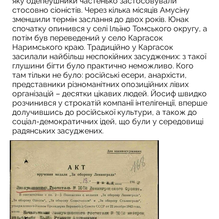
яку одепеушники частенько застосовували
стосовно сіоністів. Через кілька місяців Амусіну
зменшили термін заслання до двох років. Юнак
спочатку опинився у селі Ільїно Томського округу, а
потім був переведений у село Каргасок
Наримського краю. Традиційно у Каргасок
засилали найбільш неспокійних засуджених: з такої
глушини бігти було практично неможливо. Кого
там тільки не було: російські есери, анархісти,
представники різноманітних опозиційних лівих
організацій – десятки цікавих людей. Йосиф швидко
розчинився у строкатій компанії інтелігенції, вперше
долучившись до російської культури, а також до
соціал-демократичних ідей, що були у середовищі
радянських засуджених.