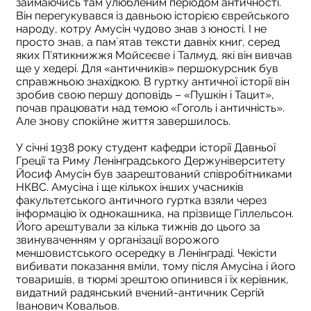
займаючись там улюбленим періодом античності.
Він перегукувався із давньою історією єврейського
народу, котру Амусін чудово знав з юності. І не
просто знав, а пам`ятав тексти давніх книг, серед
яких П’ятикнижжя Мойсеєве і Талмуд, які він вивчав
ще у хедері. Для «античників» першокурсник був
справжньою знахідкою. В гуртку античної історії він
зробив свою першу доповідь – «Пушкін і Тацит»,
почав працювати над темою «Гоголь і античність».
Але знову спокійне життя завершилось.
У січні 1938 року студент кафедри історії Давньої
Греції та Риму Ленінградського Держуніверситету
Йосиф Амусін був заарештований співробітниками
НКВС. Амусіна і ще кількох інших учасників
факультетського античного гуртка взяли через
інформацію їх однокашника, на прізвище Гіллельсон.
Його арештували за кілька тижнів до цього за
звинуваченням у організації ворожого
меншовистського осередку в Ленінграді. Чекісти
вибивати показання вміли, тому після Амусіна і його
товаришів, в тюрмі зрештою опинився і їх керівник,
видатний радянський вчений-античник Сергій
Іванович Ковальов.