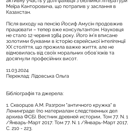
активну участь у долі фахівця з біблійної літератури
Меїра Канторовича, що потрапив у заслання в
Казахстан.
Після виходу на пенсію Йосиф Амусін продовжив
працювати – тепер вже консультантом. Науковця
не стало 12 червня 1984 року. Його ім’я вписане
золотими буквами в історію єврейської інтелігенції
XX століття, що прожила важке життя, але не
відмовилась від своїх моральних обов’язків та
досягнули професійних висот.
11.03.2024
Переклад: Лідовська Ольга
Бібліографія та джерела:
1. Скворцов А.М. Разгром "античного кружка" в
Ленинграде: (по материалам следственных дел
архива ФСБ). Вестник древней истории, Том 77. N. 1
/Январь-Март 2017: Том 77. N. 1 /Январь-Март 2017,
С. 210 - 223.