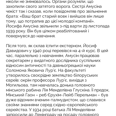
ніколи не змінювалось. Органи розуміли, що
захопили свого затятого ворога. Сестрі Амусіна
чекіст так і сказав, коли повідомляв про звільнення
брата: «Ваш брат старий вовк і вийшов він лише
тому, що потрапив до цієї молодої компанії».
Йосифа Амусіна звільнили з-під варти 29 листопада
1939 року. Він був цілком реабілітований і
повернувся до навчання.
Після того, як склав іспити екстерном, Йосиф
Давидович у 1940 році перевівся на 4-й курс. В цей
час, паралельно з навчанням, Амусін працював
секретарем у видатного дослідника суспільних
відносин античності та давньогрецької науки
Соломона Яковича Лур’є. На факультеті
утворилось своєрідне земляцтво білоруських
євреїв: окрім професора Лур’є, вихідця з
Могильова, там навчалась донька головного
мінського рабина Лія Менделівна Глускіна. Її предок,
Мінський Гаон – реб Єрухім-Лейб Перельман – був
дуже відомим вченим-талмудистом, що славився
своїми знаннями серед східно-європейського
єврейства. У 1934 році батька Лії Менделівни
запросили до Ленінграду на посаду головного