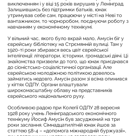
виключенням і у віці 15 років вирушив у Ленінград.
Залишившись без підтримки батьків, юнак
утримував себе сам, працюючи у місті на Неві то
вантажником, то чорноробом, поєднуючи роботу з
навчанням у економічному технікумі.
У вільний час, якого було вкрай мало, Амусін біг у
єврейську бібліотеку на Стрємянній вулиці. Там у
1920-ті роки збирався весь цвіт єврейської
інтелігенції: літератори, історики, громадські діячі. Ці
знайомства призвели до того, що юнак приєднався
до сіоністсько-соціалістичної організації. Але
єврейською молодіжною політикою довелось
займатись недовго. Амусін разом зі всіма опинився
у кігтях ОДПУ. Органи влаштували
широкомасштабну облаву на представників
єврейського національного руху.
Особливою радою при Колегії ОДПУ 28 вересня
1928 року учень Ленінградського економічного
технікуму Йосиф Амусін був засуджений на три
роки заслання. Сімнадцатилітній юнак йшов за
статтею 58-4 – «допомога міжнародній буржуазії»,