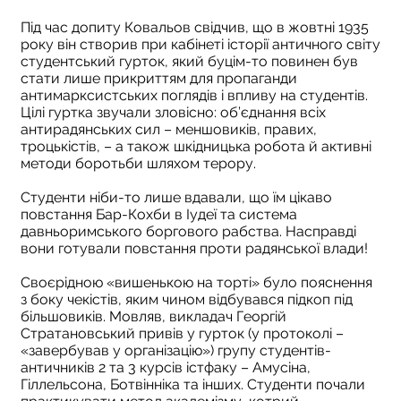
Під час допиту Ковальов свідчив, що в жовтні 1935
року він створив при кабінеті історії античного світу
студентський гурток, який буцім-то повинен був
стати лише прикриттям для пропаганди
антимарксистських поглядів і впливу на студентів.
Цілі гуртка звучали зловісно: об’єднання всіх
антирадянських сил – меншовиків, правих,
троцькістів, – а також шкідницька робота й активні
методи боротьби шляхом терору.
Студенти ніби-то лише вдавали, що їм цікаво
повстання Бар-Кохби в Іудеї та система
давньоримського боргового рабства. Насправді
вони готували повстання проти радянської влади!
Своєрідною «вишенькою на торті» було пояснення
з боку чекістів, яким чином відбувався підкоп під
більшовиків. Мовляв, викладач Георгій
Стратановський привів у гурток (у протоколі –
«завербував у організацію») групу студентів-
античників 2 та 3 курсів істфаку – Амусіна,
Гіллельсона, Ботвінніка та інших. Студенти почали