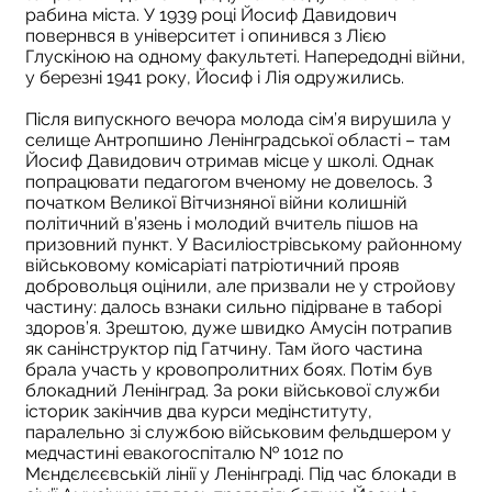
рабина міста. У 1939 році Йосиф Давидович
повернвся в університет і опинився з Лією
Глускіною на одному факультеті. Напередодні війни,
у березні 1941 року, Йосиф і Лія одружились.
Після випускного вечора молода сім’я вирушила у
селище Антропшино Ленінградської області – там
Йосиф Давидович отримав місце у школі. Однак
попрацювати педагогом вченому не довелось. З
початком Великої Вітчизняної війни колишній
політичний в’язень і молодий вчитель пішов на
призовний пункт. У Василіострівському районному
військовому комісаріаті патріотичний прояв
добровольця оцінили, але призвали не у стройову
частину: далось взнаки сильно підірване в таборі
здоров’я. Зрештою, дуже швидко Амусін потрапив
як санінструктор під Гатчину. Там його частина
брала участь у кровопролитних боях. Потім був
блокадний Ленінград. За роки військової служби
історик закінчив два курси медінституту,
паралельно зі службою військовим фельдшером у
медчастині евакогоспіталю № 1012 по
Мєндєлєєвській лінії у Ленінграді. Під час блокади в