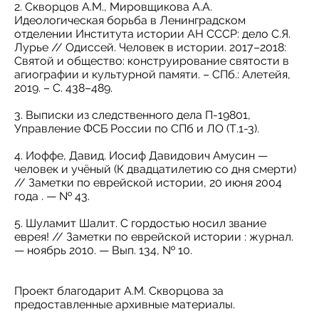
2. Скворцов А.М., Мировщикова А.А.
Идеологическая борьба в Ленинградском
отделении Института истории АН СССР: дело С.Я.
Лурье // Одиссей. Человек в истории. 2017–2018:
Святой и общество: конструирование святости в
агиографии и культурной памяти. – СПб.: Алетейя,
2019. – С. 438–489.
3. Выписки из следственного дела П-19801,
Управление ФСБ России по СПб и ЛО (Т.1-3).
4. Иоффе, Давид. Иосиф Давидович Амусин —
человек и учёный (К двадцатилетию со дня смерти)
// Заметки по еврейской истории, 20 июня 2004
года . — № 43.
5. Шуламит Шалит. С гордостью носил звание
еврея! // Заметки по еврейской истории : журнал.
— ноябрь 2010. — Вып. 134, № 10.
Проект благодарит А.М. Скворцова за
предоставленные архивные материалы.