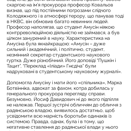
скаргою на ім’я прокурора професор Ковальов
визнав, що під постійними погрозами слідчого
Колодяжного і в атмосфері терору, що панував тоді
в НКВС, він обмовив багато невинних людей.
Професор наполягав, що студент Амусін ніякою
контрреволюційною діяльністю не займався, а був
цілком занурений в науку. Характеристика на
Амусіна була якнайкращою: «Амусін – дуже
сильний і академічний, і політично, студент,
незмінний секретар студентського наукового
гуртка. Дуже різнобічний. Його доповіді “Пушкін і
Тацит”, “Переклад «Іліади» Гнєдіча” були
надруковані в студентському науковому журналі».
Допомогла Амусіну і мати його «спільника», Марка
Ботвінніка, адвокат за фахом, котра добилась у
генерального прокурора перегляду справи.
Безумовно, Йосиф Давидович ні до якого підпілля
не належав. Першої зустрічі обличчям до обличчя з
радянською владою, виявилось достатньо, щоб
усвідомити всю марність боротьби одинаків із
системою. Правда, однак, була і в тому, що
негативне ставлення до радянської влади у нього