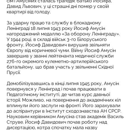
сім’ї Амусіних сталась трагедія: батько Йосифа,
Давид Львович, у ці страшні дні помер у своїй
квартирі від голоду.
За ударну працю та службу в блокадному
Ленінграді 18 липня 1943 року Йосиф Амусін
нагороджений медаллю «За оборону Ленінграду».
У 1944 році, в складі військ 3-го Білоруського
фронту, Йосиф Давидович вирушив звільняти
Європу від коричневої чуми. Війну Йосиф Амусін
завершив у званні лейтенанта медичної служби
276-го окремого кулеметно-артилерійського
батальйону, що брав участь у звільненні Східної
Прусії.
Демобілізувавшись в кінці липня 1945 року, Амусін
повернувся у Ленінград і почав працювати в
Педагогічному інституті, де читав курс давньої
історії. Можливо, на повернення до академічних кіл
вплинули його заслуги на фронті. Його зарахували
до аспірантури в Інститут сходознавства АН СРСР.
Науковим керівником Амусіна став академік Василь
Струве. Йосиф Давидович почав роботу над
дисертацією, котра спочатку мала назву